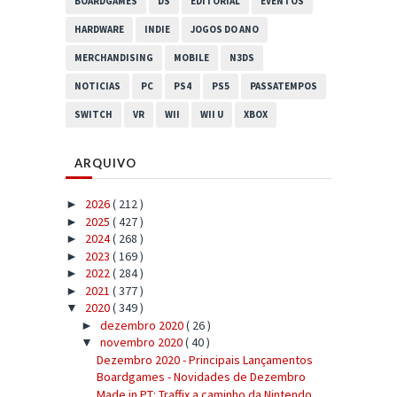
BOARDGAMES
DS
EDITORIAL
EVENTOS
HARDWARE
INDIE
JOGOS DO ANO
MERCHANDISING
MOBILE
N3DS
NOTICIAS
PC
PS4
PS5
PASSATEMPOS
SWITCH
VR
WII
WII U
XBOX
ARQUIVO
2026
( 212 )
►
2025
( 427 )
►
2024
( 268 )
►
2023
( 169 )
►
2022
( 284 )
►
2021
( 377 )
►
2020
( 349 )
▼
dezembro 2020
( 26 )
►
novembro 2020
( 40 )
▼
Dezembro 2020 - Principais Lançamentos
Boardgames - Novidades de Dezembro
Made in PT: Traffix a caminho da Nintendo