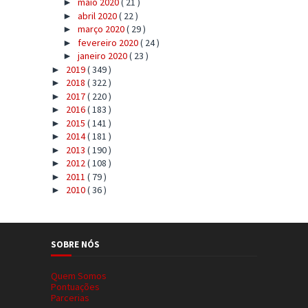
maio 2020
( 21 )
►
abril 2020
( 22 )
►
março 2020
( 29 )
►
fevereiro 2020
( 24 )
►
janeiro 2020
( 23 )
►
2019
( 349 )
►
2018
( 322 )
►
2017
( 220 )
►
2016
( 183 )
►
2015
( 141 )
►
2014
( 181 )
►
2013
( 190 )
►
2012
( 108 )
►
2011
( 79 )
►
2010
( 36 )
►
SOBRE NÓS
Quem Somos
Pontuações
Parcerias