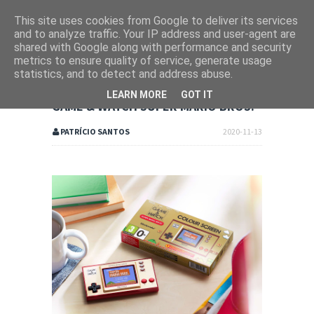
This site uses cookies from Google to deliver its services
and to analyze traffic. Your IP address and user-agent are
shared with Google along with performance and security
metrics to ensure quality of service, generate usage
statistics, and to detect and address abuse.
LEARN MORE
GOT IT
GAME & WATCH SUPER MARIO BROS.
PATRÍCIO SANTOS
2020-11-13