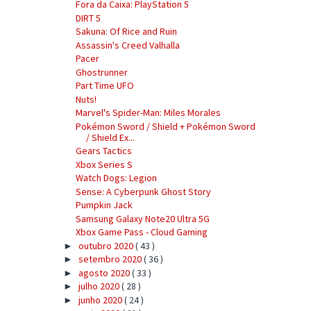
Fora da Caixa: PlayStation 5
DIRT 5
Sakuna: Of Rice and Ruin
Assassin's Creed Valhalla
Pacer
Ghostrunner
Part Time UFO
Nuts!
Marvel's Spider-Man: Miles Morales
Pokémon Sword / Shield + Pokémon Sword
/ Shield Ex...
Gears Tactics
Xbox Series S
Watch Dogs: Legion
Sense: A Cyberpunk Ghost Story
Pumpkin Jack
Samsung Galaxy Note20 Ultra 5G
Xbox Game Pass - Cloud Gaming
outubro 2020
( 43 )
►
setembro 2020
( 36 )
►
agosto 2020
( 33 )
►
julho 2020
( 28 )
►
junho 2020
( 24 )
►