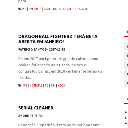
para ...
#IS
|
EVENTOS
|
INDIE
|
NOTICIAS
|
REPORTAGEM
DRAGON BALL FIGHTERZ TERÁ BETA
ABERTA EM JANEIRO!
PATRÍCIO SANTOS
- 2017-12-18
Se em 2017 um fighter de grande calibre como
Tekken foi lançado pela Bandai Namco e
conquistou os fãs, em 2018 certamente serão os
fãs de...
#PS
|
NOTICIAS
|
PC
|
PS4
|
XBOX
SERIAL CLEANER
ANDRÉ PEREIRA
-
Repetição. Repetição. Tanto pode ser boa como