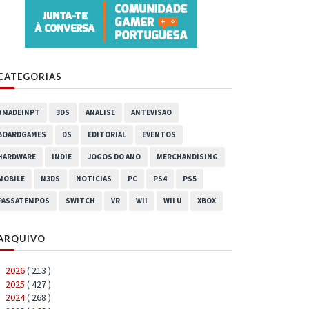
CATEGORIAS
#MADEINPT
3DS
ANALISE
ANTEVISAO
BOARDGAMES
DS
EDITORIAL
EVENTOS
HARDWARE
INDIE
JOGOS DO ANO
MERCHANDISING
MOBILE
N3DS
NOTICIAS
PC
PS4
PS5
PASSATEMPOS
SWITCH
VR
WII
WII U
XBOX
ARQUIVO
2026
( 213 )
►
2025
( 427 )
►
2024
( 268 )
►