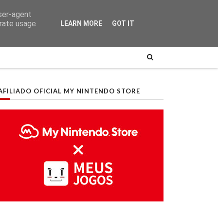
user-agent
erate usage
LEARN MORE
GOT IT
AFILIADO OFICIAL MY NINTENDO STORE