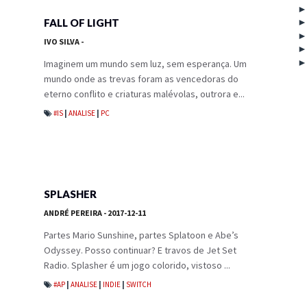
FALL OF LIGHT
IVO SILVA
-
Imaginem um mundo sem luz, sem esperança. Um
mundo onde as trevas foram as vencedoras do
eterno conflito e criaturas malévolas, outrora e...
#IS
|
ANALISE
|
PC
SPLASHER
ANDRÉ PEREIRA
- 2017-12-11
Partes Mario Sunshine, partes Splatoon e Abe’s
Odyssey. Posso continuar? E travos de Jet Set
Radio. Splasher é um jogo colorido, vistoso ...
#AP
|
ANALISE
|
INDIE
|
SWITCH