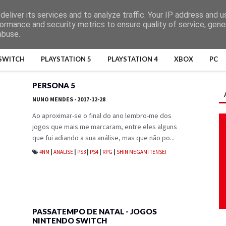
eliver its services and to analyze traffic. Your IP address and 
ormance and security metrics to ensure quality of service, gen
abuse.
SWITCH
PLAYSTATION 5
PLAYSTATION 4
XBOX
PC
PERSONA 5
NUNO MENDES
- 2017-12-28
Ao aproximar-se o final do ano lembro-me dos
jogos que mais me marcaram, entre eles alguns
que fui adiando a sua análise, mas que não po...
#NM
|
ANALISE
|
PS3
|
PS4
|
RPG
|
SHIN MEGAMI TENSEI
PASSATEMPO DE NATAL - JOGOS
NINTENDO SWITCH