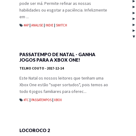
pode ser má. Permite refinar as nossas
habilidades ou esgotar a paciência. Infelizmente
em ...
#AP
|
ANALISE
|
INDIE
|
SWITCH
PASSATEMPO DE NATAL - GANHA
JOGOS PARA A XBOX ONE!
TELMO COUTO
- 2017-12-14
Este Natal os nossos leitores que tenham uma
Xbox One estão "super sortudos", pois temos ao
todo 6 jogos familiares para oferec...
#TC
|
PASSATEMPOS
|
XBOX
LOCOROCO 2