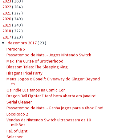
2023
( 169 )
►
2022
( 284 )
►
2021
( 377 )
►
2020
( 349 )
►
2019
( 349 )
►
2018
( 322 )
►
2017
( 220 )
▼
dezembro 2017
( 23 )
▼
Persona 5
Passatempo de Natal - Jogos Nintendo Switch
Max: The Curse of Brotherhood
Blossom Tales: The Sleeping King
Hiragana Pixel Party
Meus Jogos x Gonelf: Giveaway do Ginger: Beyond
th...
Os Indie Lusitanos na Comic Con
Dragon Ball FighterZ terá beta aberta em janeiro!
Serial Cleaner
Passatempo de Natal - Ganha jogos para a Xbox One!
LocoRoco 2
Vendas da Nintendo Switch ultrapassam os 10
milhões
Fall of Light
Splasher