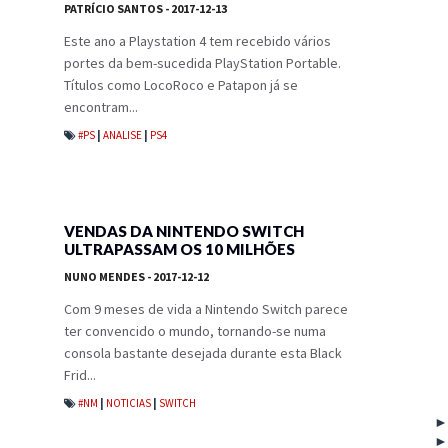
PATRÍCIO SANTOS
- 2017-12-13
Este ano a Playstation 4 tem recebido vários
portes da bem-sucedida PlayStation Portable.
Títulos como LocoRoco e Patapon já se
encontram...
#PS
|
ANALISE
|
PS4
VENDAS DA NINTENDO SWITCH
ULTRAPASSAM OS 10 MILHÕES
NUNO MENDES
- 2017-12-12
Com 9 meses de vida a Nintendo Switch parece
ter convencido o mundo, tornando-se numa
consola bastante desejada durante esta Black
Frid...
#NM
|
NOTICIAS
|
SWITCH