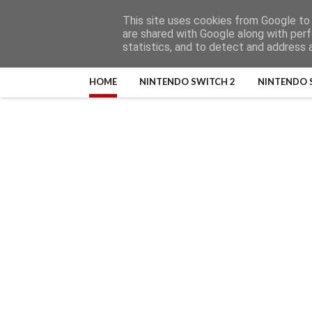
This site uses cookies from Google to d
are shared with Google along with perf
statistics, and to detect and address 
HOME
NINTENDO SWITCH 2
NINTENDO 