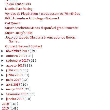
Tokyo Xanadu eX+
Mantis Burn Racing
Vendas da PlayStation 4 ultrapassam os 70 milhões
8-Bit Adventure Anthology - Volume 1
Cat Quest
Super Arrebenta Manos disponível gratuitamente!
Super Lucky's Tale
Jogo português Obscuria é vencedor do Nordic
Game ...
Outcast: Second Contact
novembro 2017
( 29 )
►
outubro 2017
( 33 )
►
setembro 2017
( 18 )
►
agosto 2017
( 12 )
►
julho 2017
( 18 )
►
junho 2017
( 19 )
►
maio 2017
( 12 )
►
abril 2017
( 10 )
►
março 2017
( 23 )
►
fevereiro 2017
( 13 )
►
janeiro 2017
( 10 )
►
2016
( 183 )
►
2015
( 141 )
►