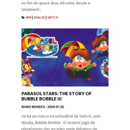
Ao fim de quase duas décadas desde o
lançament...
#NM
|
ANALISE
|
SWITCH
PARASOL STARS: THE STORY OF
BUBBLE BOBBLE III
NUNO MENDES
- 2024-07-26
Se há um marco inconfundível da Taito é, sem
dúvida, Bubble Bobble . O viciante jogo de
plataformas das arcades onde tínhamos de