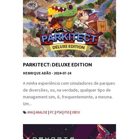
PARKITECT: DELUXE EDITION
HENRIQUE ADÃO
- 2024-07-24
A minha experiência com simuladores de parques
de diversões, ou, na verdade, qualquer tipo de
management sim, é, frequentemente, a mesma.
Um...
#HA
|
ANALISE
|
PC
|
PS4
|
PS5
|
XBOX