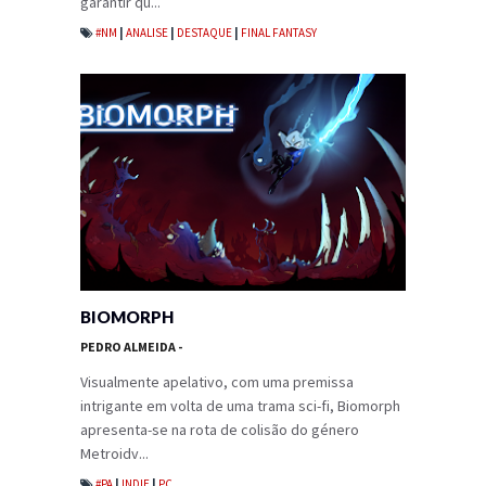
garantir qu...
#NM
|
ANALISE
|
DESTAQUE
|
FINAL FANTASY
BIOMORPH
PEDRO ALMEIDA
-
Visualmente apelativo, com uma premissa
intrigante em volta de uma trama sci-fi, Biomorph
apresenta-se na rota de colisão do género
Metroidv...
#PA
|
INDIE
|
PC