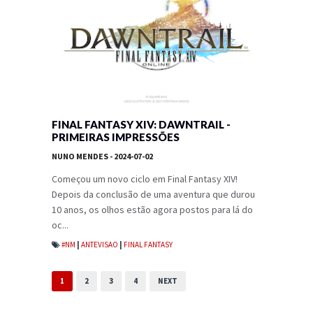
FINAL FANTASY XIV: DAWNTRAIL -
PRIMEIRAS IMPRESSÕES
NUNO MENDES
- 2024-07-02
Começou um novo ciclo em Final Fantasy XIV!
Depois da conclusão de uma aventura que durou
10 anos, os olhos estão agora postos para lá do
oc...
#NM
|
ANTEVISAO
|
FINAL FANTASY
1
2
3
4
NEXT