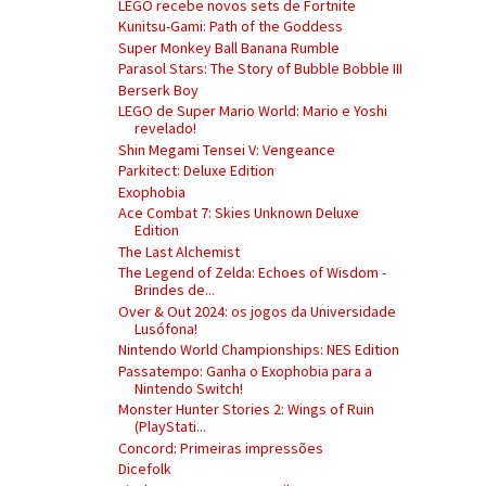
LEGO recebe novos sets de Fortnite
Kunitsu-Gami: Path of the Goddess
Super Monkey Ball Banana Rumble
Parasol Stars: The Story of Bubble Bobble III
Berserk Boy
LEGO de Super Mario World: Mario e Yoshi
revelado!
Shin Megami Tensei V: Vengeance
Parkitect: Deluxe Edition
Exophobia
Ace Combat 7: Skies Unknown Deluxe
Edition
The Last Alchemist
The Legend of Zelda: Echoes of Wisdom -
Brindes de...
Over & Out 2024: os jogos da Universidade
Lusófona!
Nintendo World Championships: NES Edition
Passatempo: Ganha o Exophobia para a
Nintendo Switch!
Monster Hunter Stories 2: Wings of Ruin
(PlayStati...
Concord: Primeiras impressões
Dicefolk