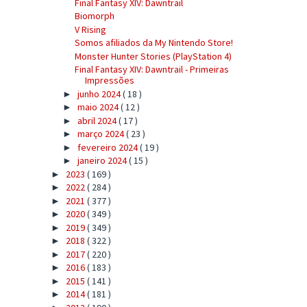
Final Fantasy XIV: Dawntrail
Biomorph
V Rising
Somos afiliados da My Nintendo Store!
Monster Hunter Stories (PlayStation 4)
Final Fantasy XIV: Dawntrail - Primeiras
Impressões
junho 2024
( 18 )
►
maio 2024
( 12 )
►
abril 2024
( 17 )
►
março 2024
( 23 )
►
fevereiro 2024
( 19 )
►
janeiro 2024
( 15 )
►
2023
( 169 )
►
2022
( 284 )
►
2021
( 377 )
►
2020
( 349 )
►
2019
( 349 )
►
2018
( 322 )
►
2017
( 220 )
►
2016
( 183 )
►
2015
( 141 )
►
2014
( 181 )
►