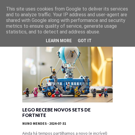
This site uses cookies from Google to deliver its services
and to analyze traffic. Your IP address and user-agent are
shared with Google along with performance and security
metrics to ensure quality of service, generate usage
statistics, and to detect and address abuse.
LEARN MORE
GOT IT
LEGO RECEBE NOVOS SETS DE
FORTNITE
NUNO MENDES
- 2024-07-31
Ainda há tempos partilhamos a novo (e incrível)