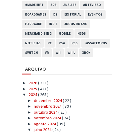
#MADEINPT
3DS
ANALISE
ANTEVISAO
BOARDGAMES
DS
EDITORIAL
EVENTOS
HARDWARE
INDIE
JOGOS DO ANO
MERCHANDISING
MOBILE
N3DS
NOTICIAS
PC
PS4
PS5
PASSATEMPOS
SWITCH
VR
WII
WII U
XBOX
ARQUIVO
2026
( 213 )
►
2025
( 427 )
►
2024
( 268 )
▼
dezembro 2024
( 22 )
►
novembro 2024
( 30 )
►
outubro 2024
( 25 )
►
setembro 2024
( 24 )
►
agosto 2024
( 39 )
►
julho 2024
( 24 )
▼