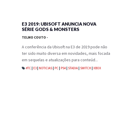
E3 2019: UBISOFT ANUNCIA NOVA
SÉRIE GODS & MONSTERS
TELMO COUTO
-
A conferência da Ubisoft na E3 de 2019 pode não
ter sido muito diversa em novidades, mais focada
em sequelas e atualizações para conteúd...
#TC
|
E3
|
NOTICIAS
|
PC
|
PS4
|
STADIA
|
SWITCH
|
XBOX