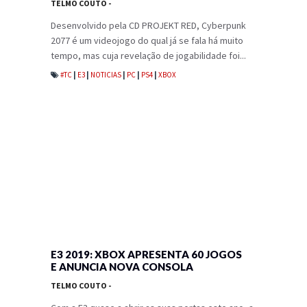
TELMO COUTO
-
Desenvolvido pela CD PROJEKT RED, Cyberpunk
2077 é um videojogo do qual já se fala há muito
tempo, mas cuja revelação de jogabilidade foi...
#TC
|
E3
|
NOTICIAS
|
PC
|
PS4
|
XBOX
E3 2019: XBOX APRESENTA 60 JOGOS
E ANUNCIA NOVA CONSOLA
TELMO COUTO
-