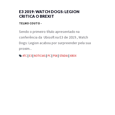
E3 2019: WATCH DOGS: LEGION
CRITICA O BREXIT
TELMO COUTO
-
Sendo o primeiro título apresentado na
conferência da Ubisoft na E3 de 2019 , Watch
Dogs: Legion acabou por surpreender pela sua
proxim...
#TC
|
E3
|
NOTICIAS
|
PC
|
PS4
|
STADIA
|
XBOX