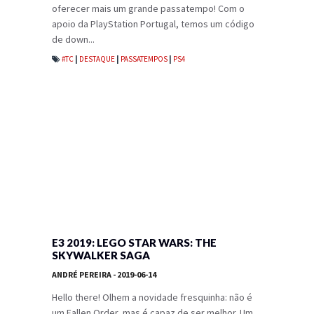
oferecer mais um grande passatempo! Com o
apoio da PlayStation Portugal, temos um código
de down...
#TC
|
DESTAQUE
|
PASSATEMPOS
|
PS4
E3 2019: LEGO STAR WARS: THE
SKYWALKER SAGA
ANDRÉ PEREIRA
- 2019-06-14
Hello there! Olhem a novidade fresquinha: não é
um Fallen Order, mas é capaz de ser melhor. Um