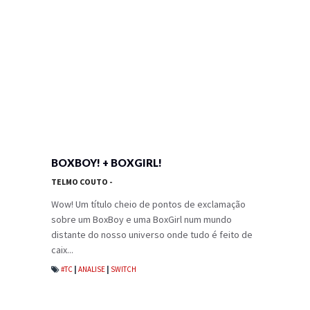
BOXBOY! + BOXGIRL!
TELMO COUTO
-
Wow! Um título cheio de pontos de exclamação
sobre um BoxBoy e uma BoxGirl num mundo
distante do nosso universo onde tudo é feito de
caix...
#TC
|
ANALISE
|
SWITCH