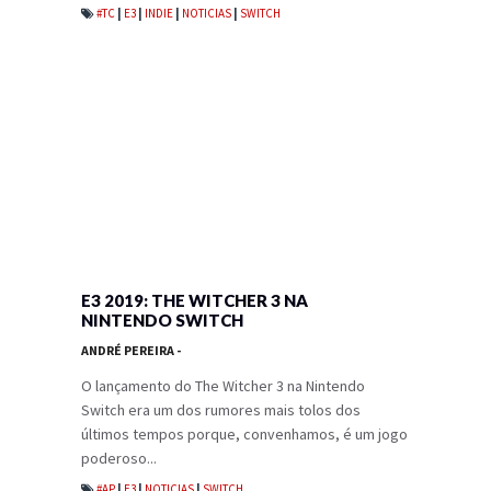
#TC
|
E3
|
INDIE
|
NOTICIAS
|
SWITCH
E3 2019: THE WITCHER 3 NA
NINTENDO SWITCH
ANDRÉ PEREIRA
-
O lançamento do The Witcher 3 na Nintendo
Switch era um dos rumores mais tolos dos
últimos tempos porque, convenhamos, é um jogo
poderoso...
#AP
|
E3
|
NOTICIAS
|
SWITCH