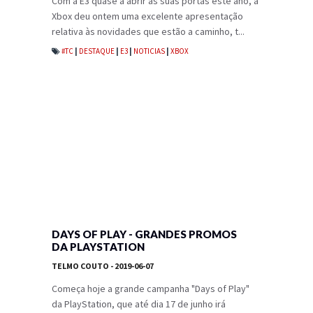
Com a E3 quase a abrir as suas portas este ano, a
Xbox deu ontem uma excelente apresentação
relativa às novidades que estão a caminho, t...
#TC
|
DESTAQUE
|
E3
|
NOTICIAS
|
XBOX
DAYS OF PLAY - GRANDES PROMOS
DA PLAYSTATION
TELMO COUTO
- 2019-06-07
Começa hoje a grande campanha "Days of Play"
da PlayStation, que até dia 17 de junho irá