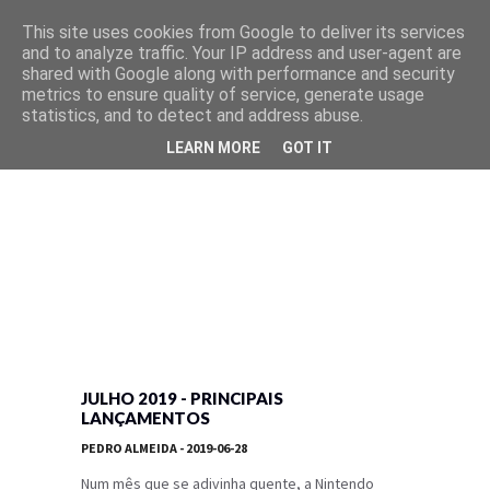
This site uses cookies from Google to deliver its services
and to analyze traffic. Your IP address and user-agent are
shared with Google along with performance and security
metrics to ensure quality of service, generate usage
statistics, and to detect and address abuse.
LEARN MORE
GOT IT
JULHO 2019 - PRINCIPAIS
LANÇAMENTOS
PEDRO ALMEIDA
- 2019-06-28
Num mês que se adivinha quente, a Nintendo