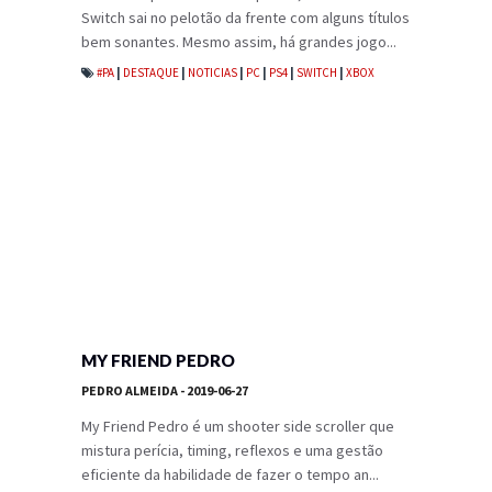
Switch sai no pelotão da frente com alguns títulos
bem sonantes. Mesmo assim, há grandes jogo...
#PA
|
DESTAQUE
|
NOTICIAS
|
PC
|
PS4
|
SWITCH
|
XBOX
MY FRIEND PEDRO
PEDRO ALMEIDA
- 2019-06-27
My Friend Pedro é um shooter side scroller que
mistura perícia, timing, reflexos e uma gestão
eficiente da habilidade de fazer o tempo an...