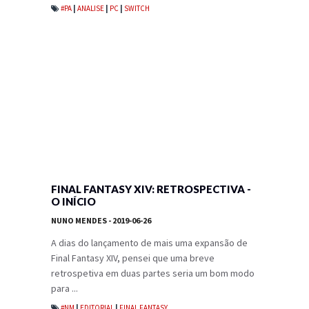
#PA
|
ANALISE
|
PC
|
SWITCH
FINAL FANTASY XIV: RETROSPECTIVA -
O INÍCIO
NUNO MENDES
- 2019-06-26
A dias do lançamento de mais uma expansão de
Final Fantasy XIV, pensei que uma breve
retrospetiva em duas partes seria um bom modo
para ...
#NM
|
EDITORIAL
|
FINAL FANTASY