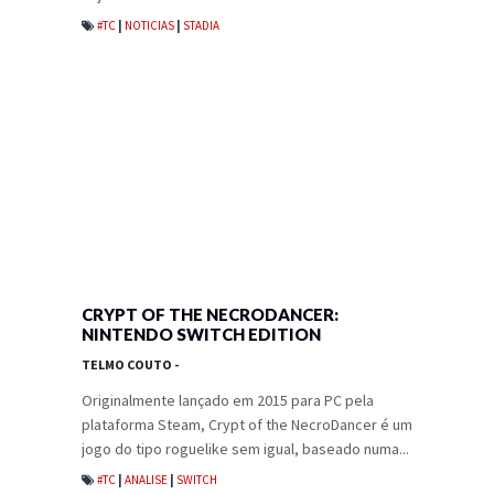
#TC
|
NOTICIAS
|
STADIA
CRYPT OF THE NECRODANCER:
NINTENDO SWITCH EDITION
TELMO COUTO
-
Originalmente lançado em 2015 para PC pela
plataforma Steam, Crypt of the NecroDancer é um
jogo do tipo roguelike sem igual, baseado numa...
#TC
|
ANALISE
|
SWITCH