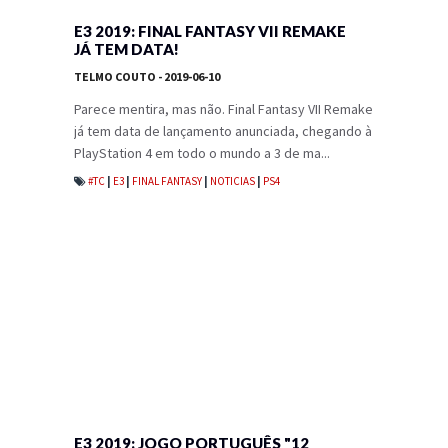
E3 2019: FINAL FANTASY VII REMAKE
JÁ TEM DATA!
TELMO COUTO
- 2019-06-10
Parece mentira, mas não. Final Fantasy VII Remake
já tem data de lançamento anunciada, chegando à
PlayStation 4 em todo o mundo a 3 de ma...
#TC
|
E3
|
FINAL FANTASY
|
NOTICIAS
|
PS4
E3 2019: JOGO PORTUGUÊS "12