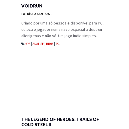
VOIDRUN
PATRÍCIO SANTOS
-
Criado por uma só pessoa e disponível para PC,
coloca o jogador numa nave espacial a destruir
alienígenas e não só. Um jogo indie simples...
#PS
|
ANALISE
|
INDIE
|
PC
THE LEGEND OF HEROES: TRAILS OF
COLD STEEL II