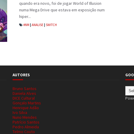
quando era novo, foi de jogar World of Illusion
numa Mega Drive que estava em exposição num
hiper...
#NM
|
ANALISE
|
SWITCH
AUTORES
GOO
Bruno Santos
Daniela Alves
DICE Cultural
Pow
Gonçalo Martins
Henrique Adão
Ivo Silva
Nuno Mendes
Patrício Santos
Pedro Almeida
Telmo Couto