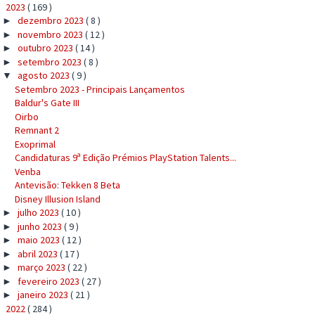
2023
( 169 )
▼
dezembro 2023
( 8 )
►
novembro 2023
( 12 )
►
outubro 2023
( 14 )
►
setembro 2023
( 8 )
►
agosto 2023
( 9 )
▼
Setembro 2023 - Principais Lançamentos
Baldur's Gate III
Oirbo
Remnant 2
Exoprimal
Candidaturas 9ª Edição Prémios PlayStation Talents...
Venba
Antevisão: Tekken 8 Beta
Disney Illusion Island
julho 2023
( 10 )
►
junho 2023
( 9 )
►
maio 2023
( 12 )
►
abril 2023
( 17 )
►
março 2023
( 22 )
►
fevereiro 2023
( 27 )
►
janeiro 2023
( 21 )
►
2022
( 284 )
►