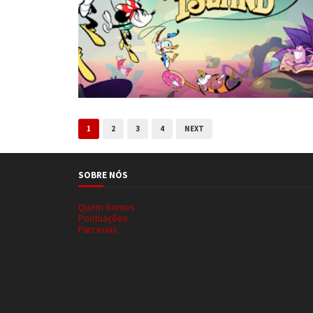
1
2
3
4
NEXT
SOBRE NÓS
Quem Somos
Pontuações
Parcerias