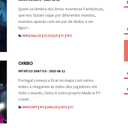
Quem se lembra dos livros Aventuras Fantásticas,
que nos faziam viajar por diferentes mundos,
munidos apenas com um par de dados e um
lápis?...
#NM
|
ANALISE
|
DESTAQUE
|
PC
|
RPG
OIRBO
PATRÍCIO SANTOS
- 2023-08-11
Portugal começa a ficar no mapa com vários
indies a chegarem às mãos dos jogadores em
todo o mundo, Oirbo é outro projeto Made in PT
criado ...
#MADEINPT
|
#PS
|
ANALISE
|
INDIE
|
PC