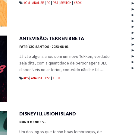
#GM
|
ANALISE
|
PC
|
PS5
|
SWITCH
|
XBOX
ANTEVISÃO: TEKKEN 8 BETA
PATRÍCIO SANTOS
- 2023-08-01
Já vão alguns anos sem um novo Tekken, verdade
seja dita, com a quantidade de personagens DLC
disponíveis no anterior, conteúdo não lhe falt...
#PS
|
ANALISE
|
PS5
|
XBOX
DISNEY ILLUSION ISLAND
NUNO MENDES
-
Um dos jogos que tenho boas lembranças, de