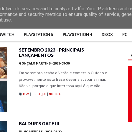
eliver its services and to analyze traffic. Your IP address and 
ormance and security metrics to ensure quality of service, gen
abuse.
SWITCH
PLAYSTATION 5
PLAYSTATION 4
XBOX
PC
SETEMBRO 2023 - PRINCIPAIS
LANÇAMENTOS
GONÇALO MARTINS
- 2023-08-30
Em setembro acaba o Verão e começa o Outono e
provavelmente esta frase deveria acabar a rimar.
Não vai porque o que interessa aqui é que vão...
#GM
|
DESTAQUE
|
NOTICIAS
BALDUR'S GATE III
NUNO MENDES
- 2023-08-22