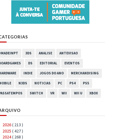
CATEGORIAS
#MADEINPT
3DS
ANALISE
ANTEVISAO
BOARDGAMES
DS
EDITORIAL
EVENTOS
HARDWARE
INDIE
JOGOS DO ANO
MERCHANDISING
MOBILE
N3DS
NOTICIAS
PC
PS4
PS5
PASSATEMPOS
SWITCH
VR
WII
WII U
XBOX
ARQUIVO
2026
( 213 )
►
2025
( 427 )
►
2024
( 268 )
►