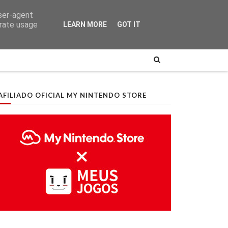
user-agent
erate usage
LEARN MORE
GOT IT
AFILIADO OFICIAL MY NINTENDO STORE