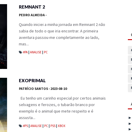
REMNANT 2
PEDRO ALMEIDA
-
Quando iniciei a minha jornada em Remnant 2 não
sabia de todo o que iria encontrar. A primeira
aventura passou-me completamente ao lado,
mas...
#PA
|
ANALISE
|
PC
EXOPRIMAL
PATRÍCIO SANTOS
- 2023-08-10
Eu tenho um carinho especial por certos animais
selvagens e ferozes, o tubarão branco por
exemplo é o animal que mete respeito e é
assusta...
#PS
|
ANALISE
|
PC
|
PS5
|
XBOX