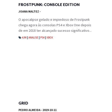
FROSTPUNK: CONSOLE EDITION
JOANA MALTEZ
-
O apocalipse gelado e impiedoso de Frostpunk
chega agora às consolas PS4 e Xbox One depois
de em 2018 ter alcançado sucesso significativo...
#JM
|
ANALISE
|
PS4
|
XBOX
GRID
PEDRO ALMEIDA
- 2019-10-11