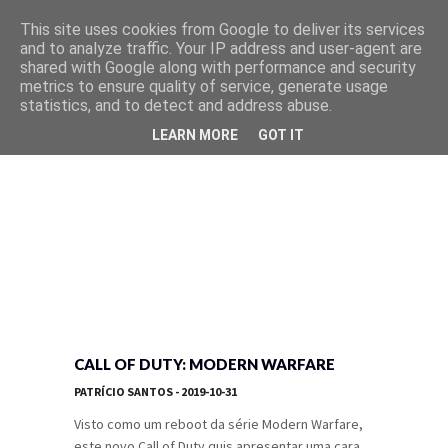
This site uses cookies from Google to deliver its services
and to analyze traffic. Your IP address and user-agent are
shared with Google along with performance and security
metrics to ensure quality of service, generate usage
statistics, and to detect and address abuse.
LEARN MORE
GOT IT
CALL OF DUTY: MODERN WARFARE
PATRÍCIO SANTOS
- 2019-10-31
Visto como um reboot da série Modern Warfare,
este novo Call of Duty quis apresentar uma cara