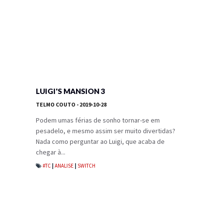
LUIGI'S MANSION 3
TELMO COUTO
- 2019-10-28
Podem umas férias de sonho tornar-se em
pesadelo, e mesmo assim ser muito divertidas?
Nada como perguntar ao Luigi, que acaba de
chegar à...
#TC
|
ANALISE
|
SWITCH