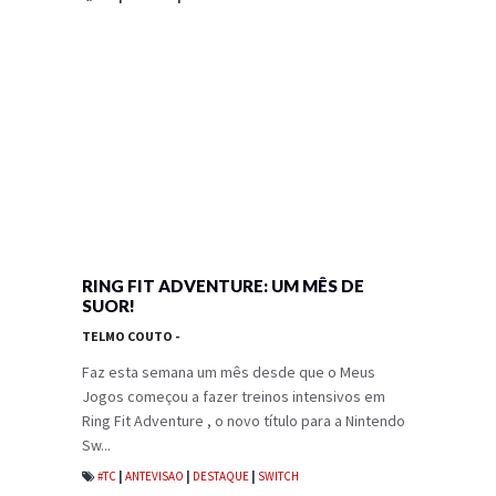
RING FIT ADVENTURE: UM MÊS DE
SUOR!
TELMO COUTO
-
Faz esta semana um mês desde que o Meus
Jogos começou a fazer treinos intensivos em
Ring Fit Adventure , o novo título para a Nintendo
Sw...
#TC
|
ANTEVISAO
|
DESTAQUE
|
SWITCH