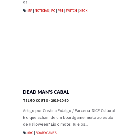
os ...
#PA
|
NOTICIAS
|
PC
|
PS4
|
SWITCH
|
XBOX
DEAD MAN'S CABAL
TELMO COUTO
- 2019-10-30
Artigo por Cristina Fidalgo / Parceria DICE Cultural
E o que acham de um boardgame muito ao estilo
de Halloween? Eis o mote: Tu e os...
#DC
|
BOARDGAMES