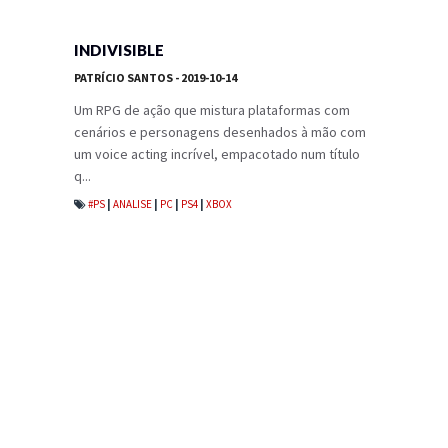
INDIVISIBLE
PATRÍCIO SANTOS
- 2019-10-14
Um RPG de ação que mistura plataformas com
cenários e personagens desenhados à mão com
um voice acting incrível, empacotado num título
q...
#PS
|
ANALISE
|
PC
|
PS4
|
XBOX