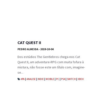
CAT QUEST II
PEDRO ALMEIDA
- 2019-10-04
Dos estúdios The Gentlebros chega-nos Cat
Quest II, um adventure-RPG com muita fofura à
mistura, não fosse este um título com, imagine-
se...
#PA
|
ANALISE
|
INDIE
|
MOBILE
|
PC
|
PS4
|
SWITCH
|
XBOX