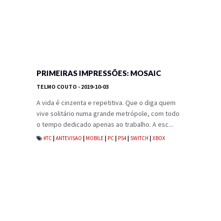
PRIMEIRAS IMPRESSÕES: MOSAIC
TELMO COUTO
- 2019-10-03
A vida é cinzenta e repetitiva. Que o diga quem
vive solitário numa grande metrópole, com todo
o tempo dedicado apenas ao trabalho. A esc...
#TC
|
ANTEVISAO
|
MOBILE
|
PC
|
PS4
|
SWITCH
|
XBOX