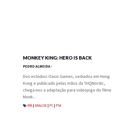
MONKEY KING: HERO IS BACK
PEDRO ALMEIDA
-
Dos estúdios Oasis Games, sediados em Hong
Kong e publicado pelas mãos da THQNordic,
chega-nos a adaptação para videojogo do filme
Monk...
#PA
|
ANALISE
|
PC
|
PS4