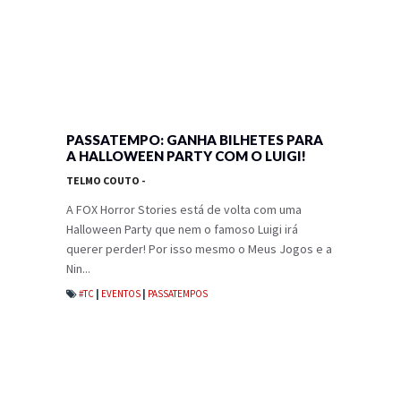
PASSATEMPO: GANHA BILHETES PARA
A HALLOWEEN PARTY COM O LUIGI!
TELMO COUTO
-
A FOX Horror Stories está de volta com uma
Halloween Party que nem o famoso Luigi irá
querer perder! Por isso mesmo o Meus Jogos e a
Nin...
#TC
|
EVENTOS
|
PASSATEMPOS