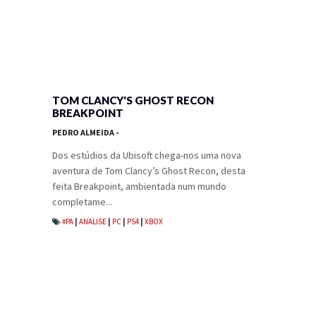
TOM CLANCY'S GHOST RECON
BREAKPOINT
PEDRO ALMEIDA
-
Dos estúdios da Ubisoft chega-nos uma nova
aventura de Tom Clancy’s Ghost Recon, desta
feita Breakpoint, ambientada num mundo
completame...
#PA
|
ANALISE
|
PC
|
PS4
|
XBOX