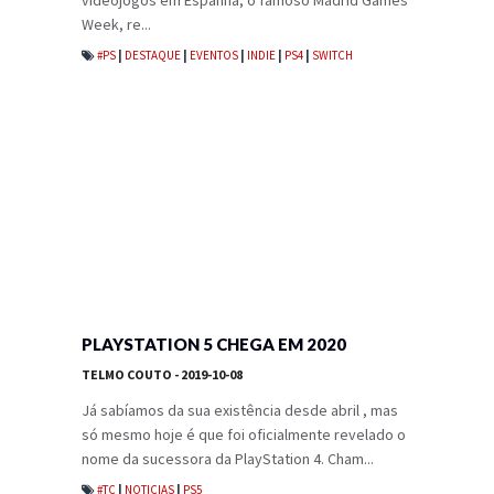
videojogos em Espanha, o famoso Madrid Games
Week, re...
#PS
|
DESTAQUE
|
EVENTOS
|
INDIE
|
PS4
|
SWITCH
PLAYSTATION 5 CHEGA EM 2020
TELMO COUTO
- 2019-10-08
Já sabíamos da sua existência desde abril , mas
só mesmo hoje é que foi oficialmente revelado o
nome da sucessora da PlayStation 4. Cham...
#TC
|
NOTICIAS
|
PS5