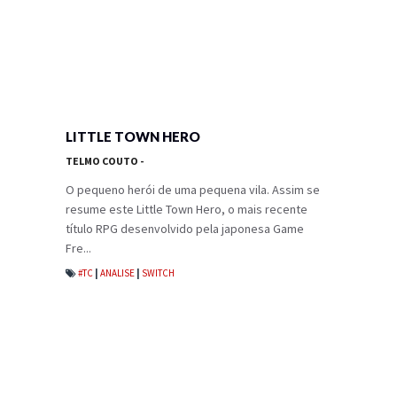
LITTLE TOWN HERO
TELMO COUTO
-
O pequeno herói de uma pequena vila. Assim se
resume este Little Town Hero, o mais recente
título RPG desenvolvido pela japonesa Game
Fre...
#TC
|
ANALISE
|
SWITCH