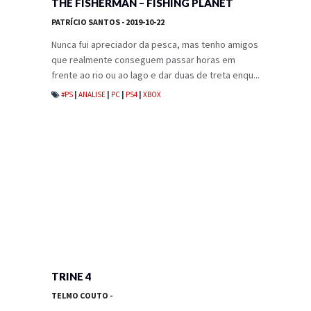
THE FISHERMAN – FISHING PLANET
PATRÍCIO SANTOS
- 2019-10-22
Nunca fui apreciador da pesca, mas tenho amigos
que realmente conseguem passar horas em
frente ao rio ou ao lago e dar duas de treta enqu...
#PS
|
ANALISE
|
PC
|
PS4
|
XBOX
TRINE 4
TELMO COUTO
-