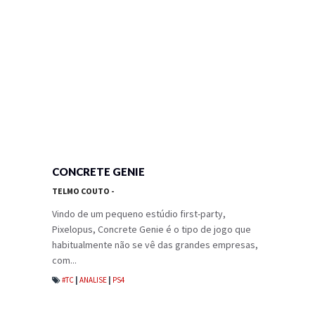
CONCRETE GENIE
TELMO COUTO
-
Vindo de um pequeno estúdio first-party,
Pixelopus, Concrete Genie é o tipo de jogo que
habitualmente não se vê das grandes empresas,
com...
#TC
|
ANALISE
|
PS4