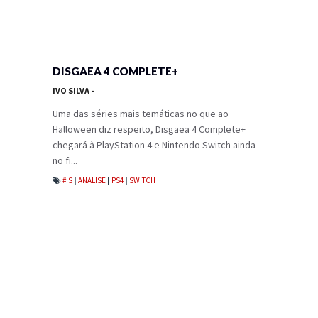
DISGAEA 4 COMPLETE+
IVO SILVA
-
Uma das séries mais temáticas no que ao
Halloween diz respeito, Disgaea 4 Complete+
chegará à PlayStation 4 e Nintendo Switch ainda
no fi...
#IS
|
ANALISE
|
PS4
|
SWITCH