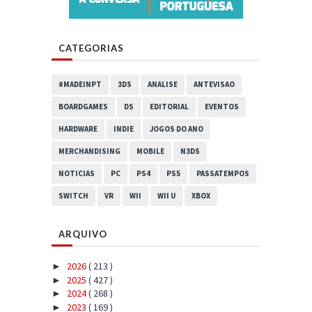
CATEGORIAS
#MADEINPT
3DS
ANALISE
ANTEVISAO
BOARDGAMES
DS
EDITORIAL
EVENTOS
HARDWARE
INDIE
JOGOS DO ANO
MERCHANDISING
MOBILE
N3DS
NOTICIAS
PC
PS4
PS5
PASSATEMPOS
SWITCH
VR
WII
WII U
XBOX
ARQUIVO
2026
( 213 )
►
2025
( 427 )
►
2024
( 268 )
►
2023
( 169 )
►