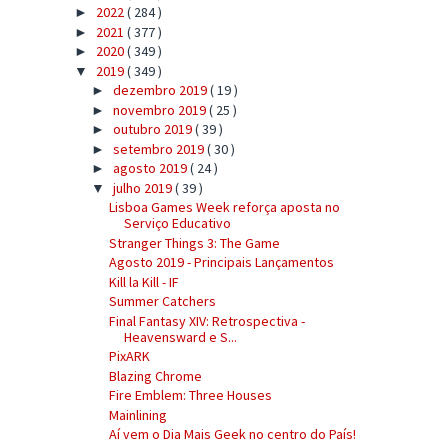
2022
( 284 )
►
2021
( 377 )
►
2020
( 349 )
►
2019
( 349 )
▼
dezembro 2019
( 19 )
►
novembro 2019
( 25 )
►
outubro 2019
( 39 )
►
setembro 2019
( 30 )
►
agosto 2019
( 24 )
►
julho 2019
( 39 )
▼
Lisboa Games Week reforça aposta no
Serviço Educativo
Stranger Things 3: The Game
Agosto 2019 - Principais Lançamentos
Kill la Kill - IF
Summer Catchers
Final Fantasy XIV: Retrospectiva -
Heavensward e S...
PixARK
Blazing Chrome
Fire Emblem: Three Houses
Mainlining
Aí vem o Dia Mais Geek no centro do País!