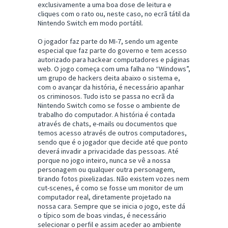
exclusivamente a uma boa dose de leitura e
cliques com o rato ou, neste caso, no ecrã tátil da
Nintendo Switch em modo portátil.
O jogador faz parte do MI-7, sendo um agente
especial que faz parte do governo e tem acesso
autorizado para hackear computadores e páginas
web. O jogo começa com uma falha no “Windows”,
um grupo de hackers deita abaixo o sistema e,
com o avançar da história, é necessário apanhar
os criminosos. Tudo isto se passa no ecrã da
Nintendo Switch como se fosse o ambiente de
trabalho do computador. A história é contada
através de chats, e-mails ou documentos que
temos acesso através de outros computadores,
sendo que é o jogador que decide até que ponto
deverá invadir a privacidade das pessoas. Até
porque no jogo inteiro, nunca se vê a nossa
personagem ou qualquer outra personagem,
tirando fotos pixelizadas. Não existem vozes nem
cut-scenes, é como se fosse um monitor de um
computador real, diretamente projetado na
nossa cara. Sempre que se inicia o jogo, este dá
o típico som de boas vindas, é necessário
selecionar o perfil e assim aceder ao ambiente