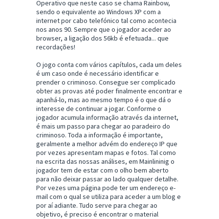
Operativo que neste caso se chama Rainbow,
sendo o equivalente ao Windows XP com a
internet por cabo telefónico tal como acontecia
nos anos 90. Sempre que o jogador aceder ao
browser, a ligação dos 56kb é efetuada... que
recordações!
O jogo conta com vários capítulos, cada um deles
é um caso onde é necessário identificar e
prender o criminoso. Consegue ser complicado
obter as provas até poder finalmente encontrar e
apanhá-lo, mas ao mesmo tempo é o que dá o
interesse de continuar a jogar. Conforme o
jogador acumula informação através da internet,
é mais um passo para chegar ao paradeiro do
criminoso. Toda a informação é importante,
geralmente a melhor advém do endereço IP que
por vezes apresentam mapas e fotos. Tal como
na escrita das nossas análises, em Mainlininig o
jogador tem de estar com o olho bem aberto
para não deixar passar ao lado qualquer detalhe.
Por vezes uma página pode ter um endereço e-
mail com o qual se utiliza para aceder a um blog e
por aí adiante. Tudo serve para chegar ao
objetivo, é preciso é encontrar o material