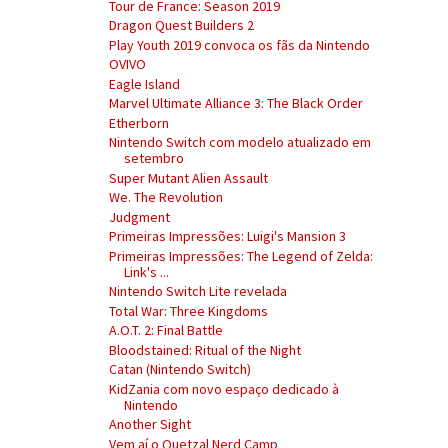
Tour de France: Season 2019
Dragon Quest Builders 2
Play Youth 2019 convoca os fãs da Nintendo
OVIVO
Eagle Island
Marvel Ultimate Alliance 3: The Black Order
Etherborn
Nintendo Switch com modelo atualizado em
setembro
Super Mutant Alien Assault
We. The Revolution
Judgment
Primeiras Impressões: Luigi's Mansion 3
Primeiras Impressões: The Legend of Zelda:
Link's ...
Nintendo Switch Lite revelada
Total War: Three Kingdoms
A.O.T. 2: Final Battle
Bloodstained: Ritual of the Night
Catan (Nintendo Switch)
KidZania com novo espaço dedicado à
Nintendo
Another Sight
Vem aí o Quetzal Nerd Camp