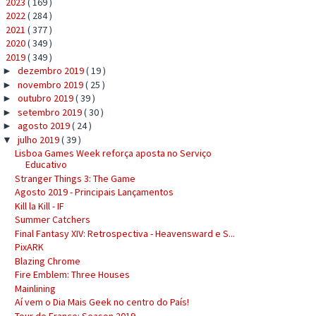
2023
( 169 )
►
2022
( 284 )
►
2021
( 377 )
►
2020
( 349 )
►
2019
( 349 )
▼
dezembro 2019
( 19 )
►
novembro 2019
( 25 )
►
outubro 2019
( 39 )
►
setembro 2019
( 30 )
►
agosto 2019
( 24 )
►
julho 2019
( 39 )
▼
Lisboa Games Week reforça aposta no Serviço
Educativo
Stranger Things 3: The Game
Agosto 2019 - Principais Lançamentos
Kill la Kill - IF
Summer Catchers
Final Fantasy XIV: Retrospectiva - Heavensward e S...
PixARK
Blazing Chrome
Fire Emblem: Three Houses
Mainlining
Aí vem o Dia Mais Geek no centro do País!
Tour de France: Season 2019