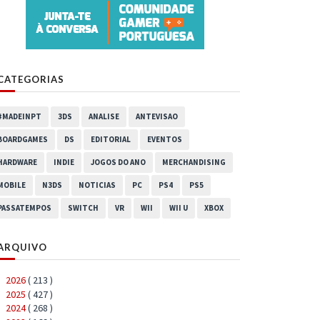
CATEGORIAS
#MADEINPT
3DS
ANALISE
ANTEVISAO
BOARDGAMES
DS
EDITORIAL
EVENTOS
HARDWARE
INDIE
JOGOS DO ANO
MERCHANDISING
MOBILE
N3DS
NOTICIAS
PC
PS4
PS5
PASSATEMPOS
SWITCH
VR
WII
WII U
XBOX
ARQUIVO
2026
( 213 )
►
2025
( 427 )
►
2024
( 268 )
►