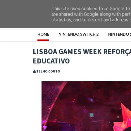
This site uses cookies from Google to d
are shared with Google along with perf
statistics, and to detect and address 
HOME
NINTENDO SWITCH 2
NINTENDO 
LISBOA GAMES WEEK REFORÇA
EDUCATIVO
TELMO COUTO