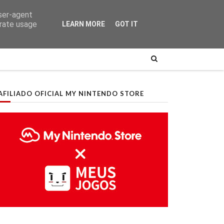
user-agent
erate usage
LEARN MORE
GOT IT
AFILIADO OFICIAL MY NINTENDO STORE