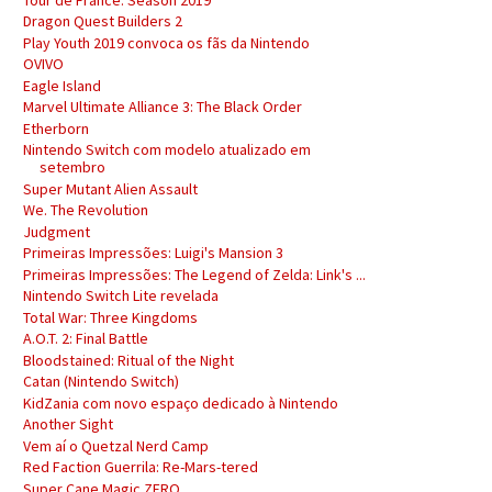
Dragon Quest Builders 2
Play Youth 2019 convoca os fãs da Nintendo
OVIVO
Eagle Island
Marvel Ultimate Alliance 3: The Black Order
Etherborn
Nintendo Switch com modelo atualizado em
setembro
Super Mutant Alien Assault
We. The Revolution
Judgment
Primeiras Impressões: Luigi's Mansion 3
Primeiras Impressões: The Legend of Zelda: Link's ...
Nintendo Switch Lite revelada
Total War: Three Kingdoms
A.O.T. 2: Final Battle
Bloodstained: Ritual of the Night
Catan (Nintendo Switch)
KidZania com novo espaço dedicado à Nintendo
Another Sight
Vem aí o Quetzal Nerd Camp
Red Faction Guerrila: Re-Mars-tered
Super Cane Magic ZERO