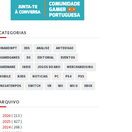
CATEGORIAS
#MADEINPT
3DS
ANALISE
ANTEVISAO
BOARDGAMES
DS
EDITORIAL
EVENTOS
HARDWARE
INDIE
JOGOS DO ANO
MERCHANDISING
MOBILE
N3DS
NOTICIAS
PC
PS4
PS5
PASSATEMPOS
SWITCH
VR
WII
WII U
XBOX
ARQUIVO
2026
( 213 )
►
2025
( 427 )
►
2024
( 268 )
►