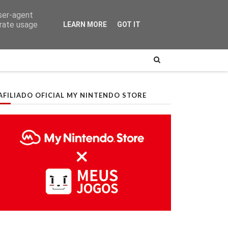
user-agent
erate usage
LEARN MORE
GOT IT
AFILIADO OFICIAL MY NINTENDO STORE