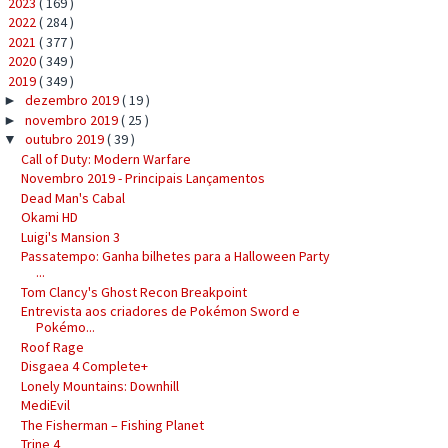
2023
( 169 )
►
2022
( 284 )
►
2021
( 377 )
►
2020
( 349 )
►
2019
( 349 )
▼
dezembro 2019
( 19 )
►
novembro 2019
( 25 )
►
outubro 2019
( 39 )
▼
Call of Duty: Modern Warfare
Novembro 2019 - Principais Lançamentos
Dead Man's Cabal
Okami HD
Luigi's Mansion 3
Passatempo: Ganha bilhetes para a Halloween Party
...
Tom Clancy's Ghost Recon Breakpoint
Entrevista aos criadores de Pokémon Sword e
Pokémo...
Roof Rage
Disgaea 4 Complete+
Lonely Mountains: Downhill
MediEvil
The Fisherman – Fishing Planet
Trine 4