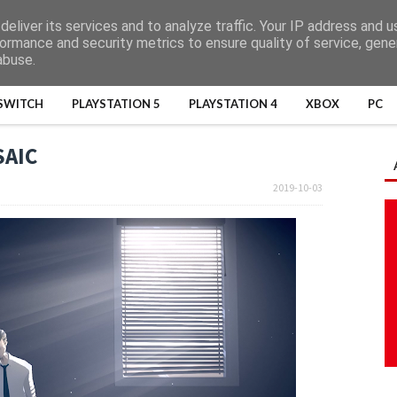
eliver its services and to analyze traffic. Your IP address and 
ormance and security metrics to ensure quality of service, gen
abuse.
SWITCH
PLAYSTATION 5
PLAYSTATION 4
XBOX
PC
SAIC
2019-10-03