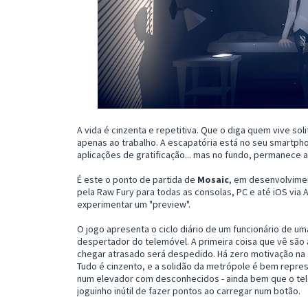
A vida é cinzenta e repetitiva. Que o diga quem vive s
apenas ao trabalho. A escapatória está no seu smartp
aplicações de gratificação... mas no fundo, permanece a
É este o ponto de partida de
Mosaic
, em desenvolvimen
pela Raw Fury para todas as consolas, PC e até iOS via
experimentar um "preview".
O jogo apresenta o ciclo diário de um funcionário de 
despertador do telemóvel. A primeira coisa que vê são 
chegar atrasado será despedido. Há zero motivação na 
Tudo é cinzento, e a solidão da metrópole é bem repre
num elevador com desconhecidos - ainda bem que o te
joguinho inútil de fazer pontos ao carregar num botão.