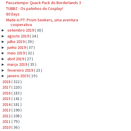
Passatempo: Quack Pack do Borderlands 3
TUBBZ - Os patinhos do Cosplay!
80 Days
Made in PT: Prism Seekers, uma aventura
cooperativa
setembro 2019
( 30 )
►
agosto 2019
( 24 )
►
julho 2019
( 39 )
►
junho 2019
( 37 )
►
maio 2019
( 32 )
►
abril 2019
( 27 )
►
março 2019
( 35 )
►
fevereiro 2019
( 23 )
►
janeiro 2019
( 19 )
►
2018
( 322 )
►
2017
( 220 )
►
2016
( 183 )
►
2015
( 141 )
►
2014
( 181 )
►
2013
( 190 )
►
2012
( 108 )
►
2011
( 79 )
►
2010
( 36 )
►