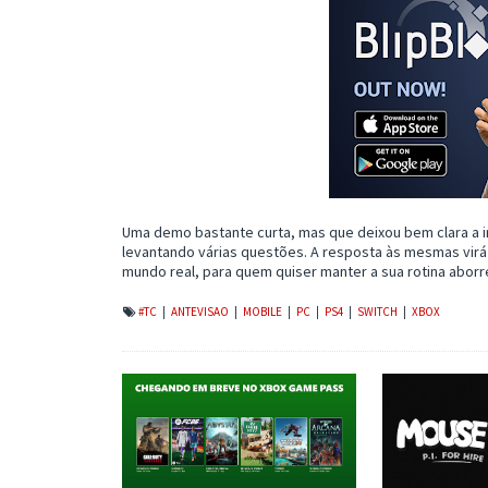
Uma demo bastante curta, mas que deixou bem clara a i
levantando várias questões. A resposta às mesmas virá 
mundo real, para quem quiser manter a sua rotina abor
#TC
|
ANTEVISAO
|
MOBILE
|
PC
|
PS4
|
SWITCH
|
XBOX