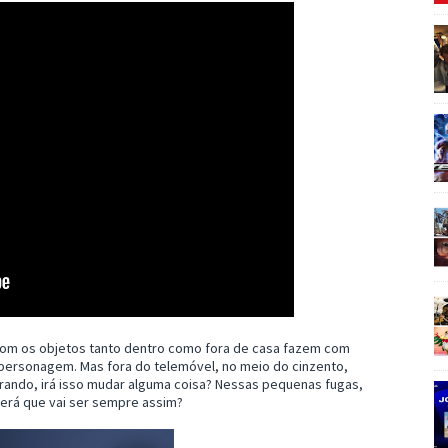
 com os objetos tanto dentro como fora de casa fazem com
personagem. Mas fora do telemóvel, no meio do cinzento,
arando, irá isso mudar alguma coisa? Nessas pequenas fugas,
será que vai ser sempre assim?