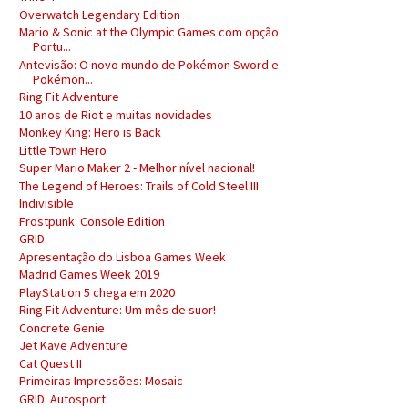
Overwatch Legendary Edition
Mario & Sonic at the Olympic Games com opção
Portu...
Antevisão: O novo mundo de Pokémon Sword e
Pokémon...
Ring Fit Adventure
10 anos de Riot e muitas novidades
Monkey King: Hero is Back
Little Town Hero
Super Mario Maker 2 - Melhor nível nacional!
The Legend of Heroes: Trails of Cold Steel III
Indivisible
Frostpunk: Console Edition
GRID
Apresentação do Lisboa Games Week
Madrid Games Week 2019
PlayStation 5 chega em 2020
Ring Fit Adventure: Um mês de suor!
Concrete Genie
Jet Kave Adventure
Cat Quest II
Primeiras Impressões: Mosaic
GRID: Autosport