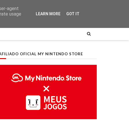
user-agent
erate usage
LEARN MORE
GOT IT
AFILIADO OFICIAL MY NINTENDO STORE