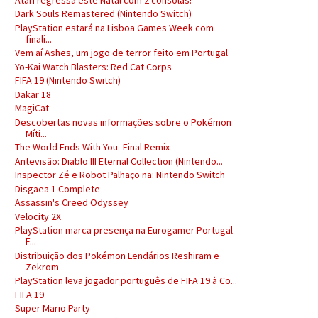
Dark Souls Remastered (Nintendo Switch)
PlayStation estará na Lisboa Games Week com
finali...
Vem aí Ashes, um jogo de terror feito em Portugal
Yo-Kai Watch Blasters: Red Cat Corps
FIFA 19 (Nintendo Switch)
Dakar 18
MagiCat
Descobertas novas informações sobre o Pokémon
Míti...
The World Ends With You -Final Remix-
Antevisão: Diablo III Eternal Collection (Nintendo...
Inspector Zé e Robot Palhaço na: Nintendo Switch
Disgaea 1 Complete
Assassin's Creed Odyssey
Velocity 2X
PlayStation marca presença na Eurogamer Portugal
F...
Distribuição dos Pokémon Lendários Reshiram e
Zekrom
PlayStation leva jogador português de FIFA 19 à Co...
FIFA 19
Super Mario Party