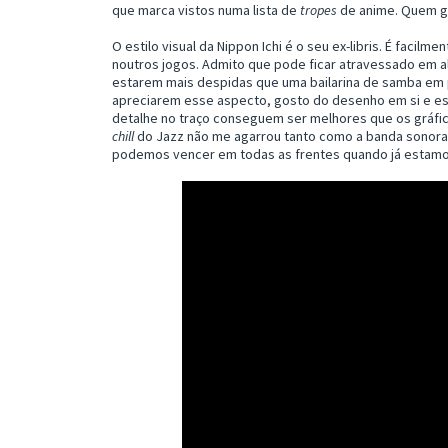
que marca vistos numa lista de
tropes
de anime. Quem gos
O estilo visual da Nippon Ichi é o seu ex-libris. É facil
noutros jogos. Admito que pode ficar atravessado em 
estarem mais despidas que uma bailarina de samba em p
apreciarem esse aspecto, gosto do desenho em si e e
detalhe no traço conseguem ser melhores que os gráfico
chill
do Jazz não me agarrou tanto como a banda sonora 
podemos vencer em todas as frentes quando já estamo