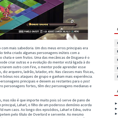
ogo com mais sabedoria. Um dos meus erros principais era
ão tinha criado algumas personagens inúteis com a
ão chata e sem frutos. Uma das mecânicas de Disgaea é o
de criar outras e a evolução do mentor está ligada à do
 criarem outro com Fire, o mentor pode aprender esse
diz arqueiro, ladrão, lutador, etc. Nas classes mais físicas,
m bónus nos ataques de grupo e ganham mais experiência.
personagens principais e deixem as restantes para o
post
ro personagens fortes, têm dez personagens medianas e
do, mas não é que importe muito pois só serve de pano de
principal, Laharl, o filho de um poderoso demónio acorda
d num caos. Ao longo dos episódios, Laharl e Edna, outra
petem pelo título de Overlord e servente. Ao mesmo