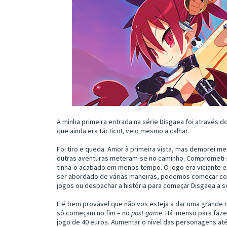
A minha primeira entrada na série Disgaea foi através d
que ainda era táctico!, veio mesmo a calhar.
Foi tiro e queda. Amor à primeira vista, mas demorei m
outras aventuras meteram-se no caminho. Comprometi-m
tinha-o acabado em menos tempo. O jogo era viciante e 
ser abordado de várias maneiras, podemos começar com 
jogos ou despachar a história para começar Disgaea a s
E é bem provável que não vos esteja a dar uma grande n
só começam no fim – no
post game
. Há imenso para faz
jogo de 40 euros. Aumentar o nível das personagens at