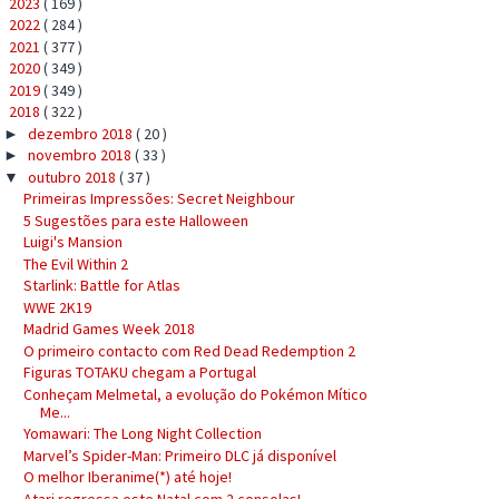
2023
( 169 )
►
2022
( 284 )
►
2021
( 377 )
►
2020
( 349 )
►
2019
( 349 )
►
2018
( 322 )
▼
dezembro 2018
( 20 )
►
novembro 2018
( 33 )
►
outubro 2018
( 37 )
▼
Primeiras Impressões: Secret Neighbour
5 Sugestões para este Halloween
Luigi's Mansion
The Evil Within 2
Starlink: Battle for Atlas
WWE 2K19
Madrid Games Week 2018
O primeiro contacto com Red Dead Redemption 2
Figuras TOTAKU chegam a Portugal
Conheçam Melmetal, a evolução do Pokémon Mítico
Me...
Yomawari: The Long Night Collection
Marvel’s Spider-Man: Primeiro DLC já disponível
O melhor Iberanime(*) até hoje!
Atari regressa este Natal com 2 consolas!