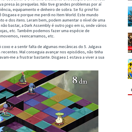
ava presa às prequelas. Não tive grandes problemas por aí
riência, equipamento e dinheiro de sobra. Se fiz
grind
foi
 é Disgaea e porque me perdi no Item World. Este mundo
nto e dos itens. Leram bem, podem aumentar o nível de uma
 não bastar, a Dark Assembly é outro jogo em si, onde vários
 lojas, etc. Também podemos fazer uma espécie de
omovemos, reencarnamos, etc.
i coxo e a sentir falta de algumas mecânicas do 5. Julgava
os recentes. Mal conseguia avançar nos episódios, não tinha
tavam-me a frustrar bastante. Disgaea 1 estava a viver a sua