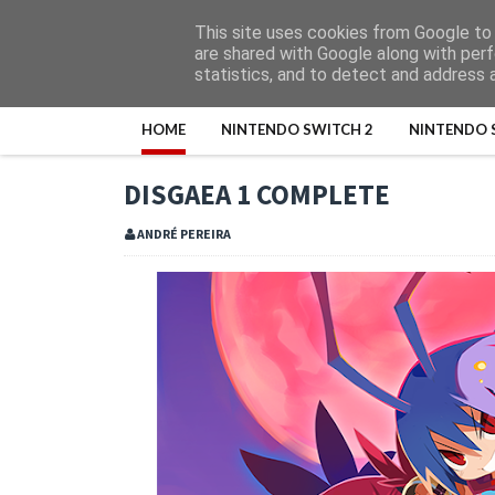
This site uses cookies from Google to d
are shared with Google along with perf
statistics, and to detect and address 
HOME
NINTENDO SWITCH 2
NINTENDO 
DISGAEA 1 COMPLETE
ANDRÉ PEREIRA