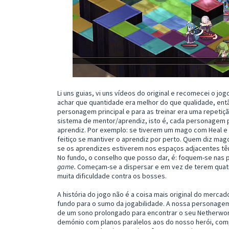
Li uns guias, vi uns vídeos do original e recomecei o j
achar que quantidade era melhor do que qualidade, ent
personagem principal e para as treinar era uma repetiç
sistema de mentor/aprendiz, isto é, cada personagem po
aprendiz. Por exemplo: se tiverem um mago com Heal e
feitiço se mantiver o aprendiz por perto. Quem diz mago, 
se os aprendizes estiverem nos espaços adjacentes tê
No fundo, o conselho que posso dar, é: foquem-se nas 
game.
Começam-se a dispersar e em vez de terem quat
muita dificuldade contra os bosses.
A história do jogo não é a coisa mais original do merca
fundo para o sumo da jogabilidade. A nossa personagem 
de um sono prolongado para encontrar o seu Netherworl
demónio com planos paralelos aos do nosso herói, com