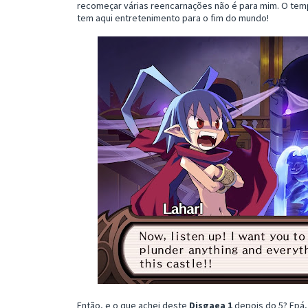
recomeçar várias reencarnações não é para mim. O temp
tem aqui entretenimento para o fim do mundo!
Então, e o que achei deste
Disgaea 1
depois do 5? Epá,