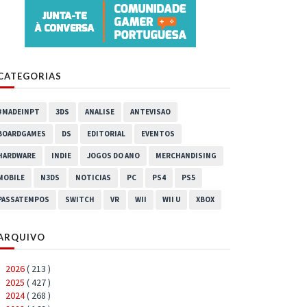
CATEGORIAS
#MADEINPT
3DS
ANALISE
ANTEVISAO
BOARDGAMES
DS
EDITORIAL
EVENTOS
HARDWARE
INDIE
JOGOS DO ANO
MERCHANDISING
MOBILE
N3DS
NOTICIAS
PC
PS4
PS5
PASSATEMPOS
SWITCH
VR
WII
WII U
XBOX
ARQUIVO
2026
( 213 )
►
2025
( 427 )
►
2024
( 268 )
►