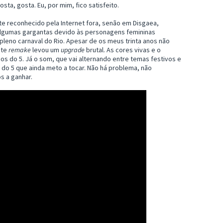
ta, gosta. Eu, por mim, fico satisfeito.
mente reconhecido pela Internet fora, senão em Disgaea,
algumas gargantas devido às personagens femininas
leno carnaval do Rio. Apesar de os meus trinta anos não
ste
remake
levou um
upgrade
brutal. As cores vivas e o
s do 5. Já o som, que vai alternando entre temas festivos e
do 5 que ainda meto a tocar. Não há problema, não
s a ganhar.