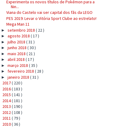
Experimenta os novos títulos de Pokémon para a
Nin...
Viana do Castelo vai ser capital dos fãs da LEGO
PES 2019: Levar o Vitória Sport Clube ao estrelato!
Mega Man 11
setembro 2018
( 22 )
►
agosto 2018
( 17 )
►
julho 2018
( 31 )
►
junho 2018
( 30 )
►
maio 2018
( 21 )
►
abril 2018
( 17 )
►
março 2018
( 35 )
►
fevereiro 2018
( 28 )
►
janeiro 2018
( 31 )
►
2017
( 220 )
►
2016
( 183 )
►
2015
( 141 )
►
2014
( 181 )
►
2013
( 190 )
►
2012
( 108 )
►
2011
( 79 )
►
2010
( 36 )
►