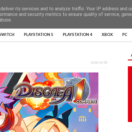
eliver its services and to analyze traffic. Your IP address and 
ormance and security metrics to ensure quality of service, gen
abuse.
SWITCH
PLAYSTATION 5
PLAYSTATION 4
XBOX
PC
2018-10-09