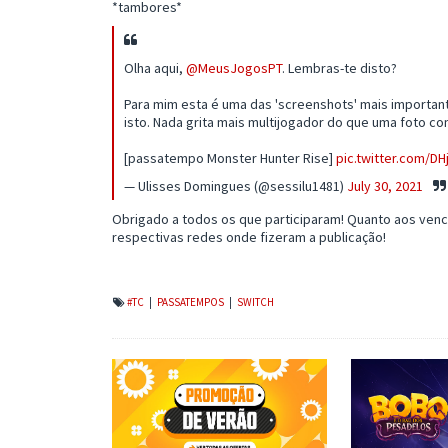
*tambores*
Olha aqui,
@MeusJogosPT
. Lembras-te disto?
Para mim esta é uma das 'screenshots' mais importantes
isto. Nada grita mais multijogador do que uma foto co
[passatempo Monster Hunter Rise]
pic.twitter.com/D
— Ulisses Domingues (@sessilu1481)
July 30, 2021
Obrigado a todos os que participaram! Quanto aos ven
respectivas redes onde fizeram a publicação!
#TC
|
PASSATEMPOS
|
SWITCH