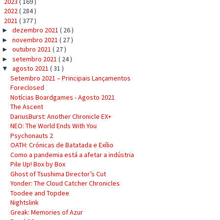
2023
( 169 )
►
2022
( 284 )
►
2021
( 377 )
▼
dezembro 2021
( 26 )
►
novembro 2021
( 27 )
►
outubro 2021
( 27 )
►
setembro 2021
( 24 )
►
agosto 2021
( 31 )
▼
Setembro 2021 – Principais Lançamentos
Foreclosed
Notícias Boardgames - Agosto 2021
The Ascent
DariusBurst: Another Chronicle EX+
NEO: The World Ends With You
Psychonauts 2
OATH: Crónicas de Batatada e Exílio
Como a pandemia está a afetar a indústria
Pile Up! Box by Box
Ghost of Tsushima Director’s Cut
Yonder: The Cloud Catcher Chronicles
Toodee and Topdee
Nightslink
Greak: Memories of Azur