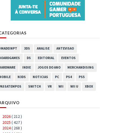
CATEGORIAS
#MADEINPT
3DS
ANALISE
ANTEVISAO
BOARDGAMES
DS
EDITORIAL
EVENTOS
HARDWARE
INDIE
JOGOS DO ANO
MERCHANDISING
MOBILE
N3DS
NOTICIAS
PC
PS4
PS5
PASSATEMPOS
SWITCH
VR
WII
WII U
XBOX
ARQUIVO
2026
( 212 )
►
2025
( 427 )
►
2024
( 268 )
►