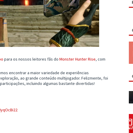
po
para os nossos leitores fãs do
Monster Hunter Rise
, com
emos encontrar a maior variedade de experiências
xploração, ao grande conteúdo multijogador. Felizmente, foi
 participações, incluindo algumas bastante divertidas!
dIyqOcBi22