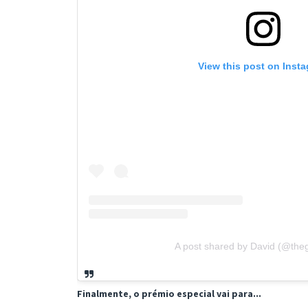
View this post on Inst
A post shared by David (@theg
Finalmente, o prémio especial vai para...