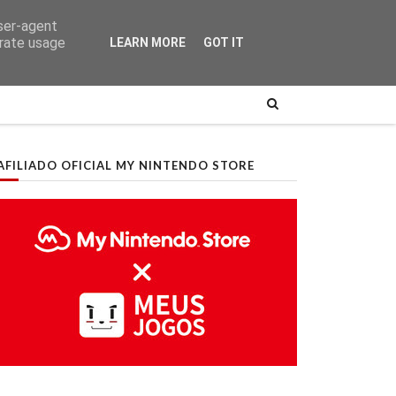
user-agent
erate usage
LEARN MORE
GOT IT
AFILIADO OFICIAL MY NINTENDO STORE