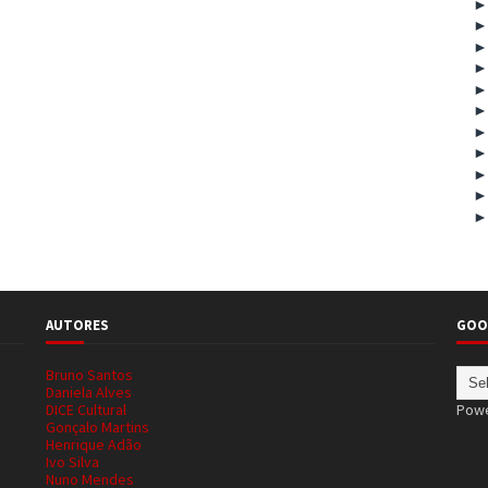
AUTORES
GOO
Bruno Santos
Daniela Alves
DICE Cultural
Pow
Gonçalo Martins
Henrique Adão
Ivo Silva
Nuno Mendes