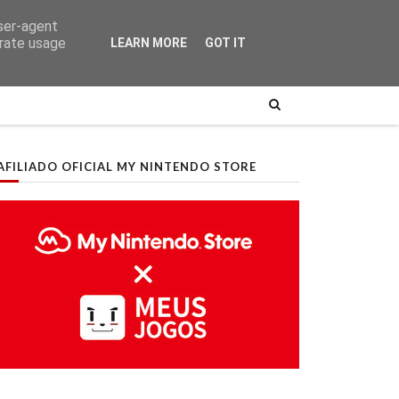
user-agent
erate usage
LEARN MORE
GOT IT
AFILIADO OFICIAL MY NINTENDO STORE