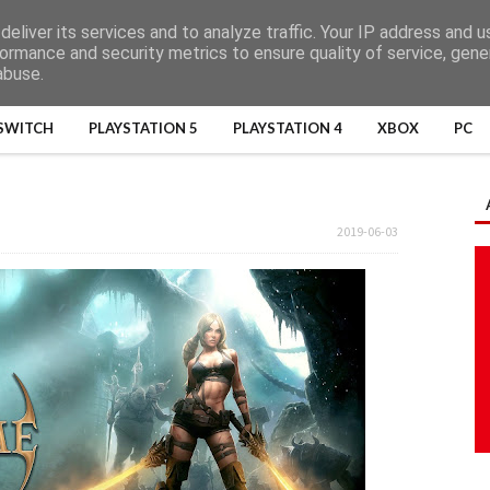
eliver its services and to analyze traffic. Your IP address and 
ormance and security metrics to ensure quality of service, gen
abuse.
SWITCH
PLAYSTATION 5
PLAYSTATION 4
XBOX
PC
2019-06-03