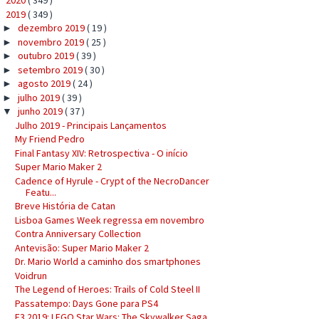
2020
( 349 )
►
2019
( 349 )
▼
dezembro 2019
( 19 )
►
novembro 2019
( 25 )
►
outubro 2019
( 39 )
►
setembro 2019
( 30 )
►
agosto 2019
( 24 )
►
julho 2019
( 39 )
►
junho 2019
( 37 )
▼
Julho 2019 - Principais Lançamentos
My Friend Pedro
Final Fantasy XIV: Retrospectiva - O início
Super Mario Maker 2
Cadence of Hyrule - Crypt of the NecroDancer
Featu...
Breve História de Catan
Lisboa Games Week regressa em novembro
Contra Anniversary Collection
Antevisão: Super Mario Maker 2
Dr. Mario World a caminho dos smartphones
Voidrun
The Legend of Heroes: Trails of Cold Steel II
Passatempo: Days Gone para PS4
E3 2019: LEGO Star Wars: The Skywalker Saga