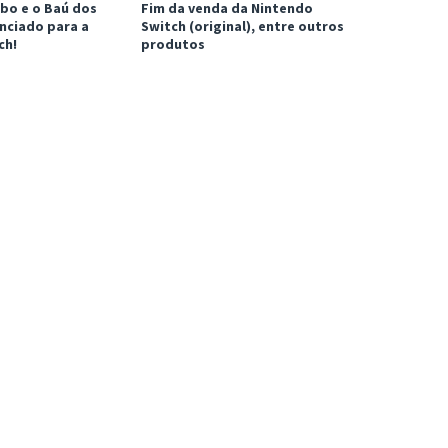
bo e o Baú dos
Fim da venda da Nintendo
nciado para a
Switch (original), entre outros
ch!
produtos