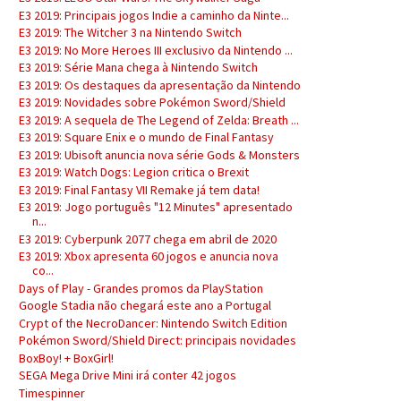
E3 2019: Principais jogos Indie a caminho da Ninte...
E3 2019: The Witcher 3 na Nintendo Switch
E3 2019: No More Heroes III exclusivo da Nintendo ...
E3 2019: Série Mana chega à Nintendo Switch
E3 2019: Os destaques da apresentação da Nintendo
E3 2019: Novidades sobre Pokémon Sword/Shield
E3 2019: A sequela de The Legend of Zelda: Breath ...
E3 2019: Square Enix e o mundo de Final Fantasy
E3 2019: Ubisoft anuncia nova série Gods & Monsters
E3 2019: Watch Dogs: Legion critica o Brexit
E3 2019: Final Fantasy VII Remake já tem data!
E3 2019: Jogo português "12 Minutes" apresentado
n...
E3 2019: Cyberpunk 2077 chega em abril de 2020
E3 2019: Xbox apresenta 60 jogos e anuncia nova
co...
Days of Play - Grandes promos da PlayStation
Google Stadia não chegará este ano a Portugal
Crypt of the NecroDancer: Nintendo Switch Edition
Pokémon Sword/Shield Direct: principais novidades
BoxBoy! + BoxGirl!
SEGA Mega Drive Mini irá conter 42 jogos
Timespinner