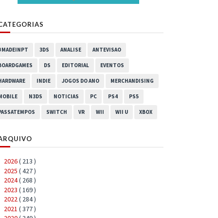
CATEGORIAS
#MADEINPT
3DS
ANALISE
ANTEVISAO
BOARDGAMES
DS
EDITORIAL
EVENTOS
HARDWARE
INDIE
JOGOS DO ANO
MERCHANDISING
MOBILE
N3DS
NOTICIAS
PC
PS4
PS5
PASSATEMPOS
SWITCH
VR
WII
WII U
XBOX
ARQUIVO
2026
( 213 )
►
2025
( 427 )
►
2024
( 268 )
►
2023
( 169 )
►
2022
( 284 )
►
2021
( 377 )
►