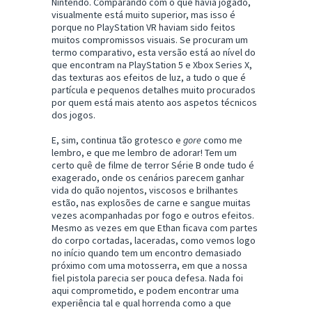
Nintendo. Comparando com o que havia jogado,
visualmente está muito superior, mas isso é
porque no PlayStation VR haviam sido feitos
muitos compromissos visuais. Se procuram um
termo comparativo, esta versão está ao nível do
que encontram na PlayStation 5 e Xbox Series X,
das texturas aos efeitos de luz, a tudo o que é
partícula e pequenos detalhes muito procurados
por quem está mais atento aos aspetos técnicos
dos jogos.
E, sim, continua tão grotesco e
gore
como me
lembro, e que me lembro de adorar! Tem um
certo quê de filme de terror Série B onde tudo é
exagerado, onde os cenários parecem ganhar
vida do quão nojentos, viscosos e brilhantes
estão, nas explosões de carne e sangue muitas
vezes acompanhadas por fogo e outros efeitos.
Mesmo as vezes em que Ethan ficava com partes
do corpo cortadas, laceradas, como vemos logo
no início quando tem um encontro demasiado
próximo com uma motosserra, em que a nossa
fiel pistola parecia ser pouca defesa. Nada foi
aqui comprometido, e podem encontrar uma
experiência tal e qual horrenda como a que