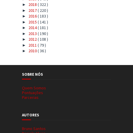
2018
( 322 )
►
2017
( 220 )
►
2016
( 183 )
►
2015
( 141 )
►
2014
( 181 )
►
2013
( 190 )
►
2012
( 108 )
►
2011
( 79 )
►
2010
( 36 )
►
SOBRE NÓS
Quem Somos
Pontuações
Parcerias
AUTORES
Bruno Santos