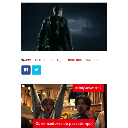
#NM
|
ANALISE
|
DESTAQUE
|
NINTENDO
|
SWITCH2