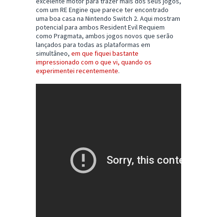
excelente motor para trazer mais dos seus jogos,
com um RE Engine que parece ter encontrado
uma boa casa na Nintendo Switch 2. Aqui mostram
potencial para ambos Resident Evil Requiem
como Pragmata, ambos jogos novos que serão
lançados para todas as plataformas em
simultâneo,
em que fiquei bastante
impressionado com o que vi, quando os
experimentei recentemente
.