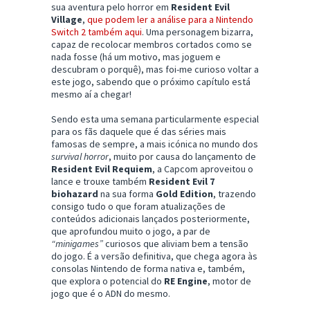
sua aventura pelo horror em
Resident Evil
Village
,
que podem ler a análise para a Nintendo
Switch 2 também aqui
. Uma personagem bizarra,
capaz de recolocar membros cortados como se
nada fosse (há um motivo, mas joguem e
descubram o porquê), mas foi-me curioso voltar a
este jogo, sabendo que o próximo capítulo está
mesmo aí a chegar!
Sendo esta uma semana particularmente especial
para os fãs daquele que é das séries mais
famosas de sempre, a mais icónica no mundo dos
survival horror
, muito por causa do lançamento de
Resident Evil Requiem
, a Capcom aproveitou o
lance e trouxe também
Resident Evil 7
biohazard
na sua forma
Gold Edition
, trazendo
consigo tudo o que foram atualizações de
conteúdos adicionais lançados posteriormente,
que aprofundou muito o jogo, a par de
“minigames”
curiosos que aliviam bem a tensão
do jogo. É a versão definitiva, que chega agora às
consolas Nintendo de forma nativa e, também,
que explora o potencial do
RE Engine
, motor de
jogo que é o ADN do mesmo.