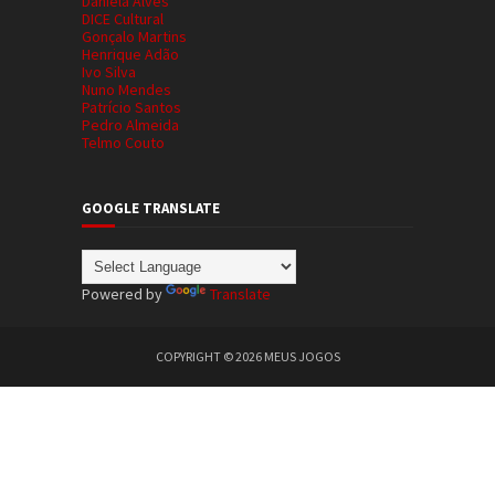
Daniela Alves
DICE Cultural
Gonçalo Martins
Henrique Adão
Ivo Silva
Nuno Mendes
Patrício Santos
Pedro Almeida
Telmo Couto
GOOGLE TRANSLATE
Powered by
Translate
COPYRIGHT ©
2026
MEUS JOGOS