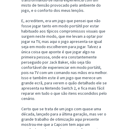
misto de tensão provocado pelo ambiente do
jogo, e o conforto dos meus lençóis.
E, acreditem, era um jogo que pensei que não
fosse jogar tanto em modo portátil por estar
habituado aos típicos compromissos visuais que
surgem neste modo, que me levam a optar por
jogar na TV, mas aqui o jogo apresenta-se igual
seja em modo escolherem para jogar. Talvez a
única coisa que aponte é que jogar algo na
primeira pessoa, onde era constantemente
perseguido por Jack Baker, não seja tão
confortável de experienciar em modo portátil,
pois na TV com um comando nas mãos era melhor.
Isso e também este é um jogo que merece um
grande ecrã, para verem o quão detalhado ele se
apresenta na Nintendo Switch 2, e fica mais fácil
reparar em tudo o que são itens escondidos pelo
cenário.
Certo que se trata de um jogo com quase uma
década, lançado para a última geração, mas ver o
grande trabalho de otimização aqui presente
mostrou-me que a Capcom tem aqui um