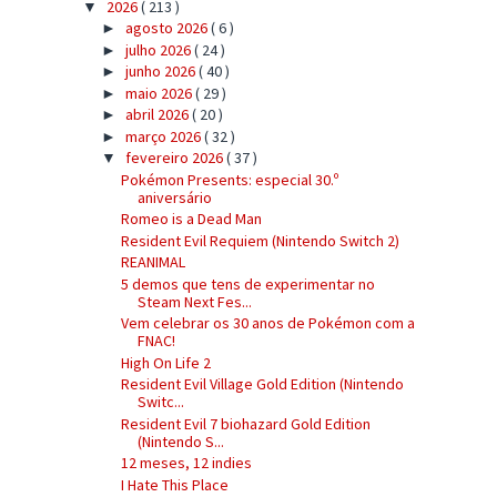
2026
( 213 )
▼
agosto 2026
( 6 )
►
julho 2026
( 24 )
►
junho 2026
( 40 )
►
maio 2026
( 29 )
►
abril 2026
( 20 )
►
março 2026
( 32 )
►
fevereiro 2026
( 37 )
▼
Pokémon Presents: especial 30.º
aniversário
Romeo is a Dead Man
Resident Evil Requiem (Nintendo Switch 2)
REANIMAL
5 demos que tens de experimentar no
Steam Next Fes...
Vem celebrar os 30 anos de Pokémon com a
FNAC!
High On Life 2
Resident Evil Village Gold Edition (Nintendo
Switc...
Resident Evil 7 biohazard Gold Edition
(Nintendo S...
12 meses, 12 indies
I Hate This Place