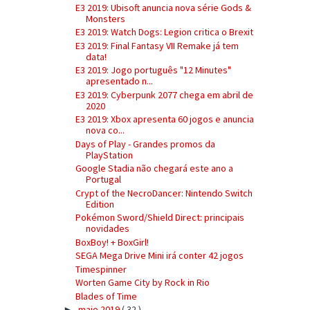
E3 2019: Ubisoft anuncia nova série Gods &
Monsters
E3 2019: Watch Dogs: Legion critica o Brexit
E3 2019: Final Fantasy VII Remake já tem
data!
E3 2019: Jogo português "12 Minutes"
apresentado n...
E3 2019: Cyberpunk 2077 chega em abril de
2020
E3 2019: Xbox apresenta 60 jogos e anuncia
nova co...
Days of Play - Grandes promos da
PlayStation
Google Stadia não chegará este ano a
Portugal
Crypt of the NecroDancer: Nintendo Switch
Edition
Pokémon Sword/Shield Direct: principais
novidades
BoxBoy! + BoxGirl!
SEGA Mega Drive Mini irá conter 42 jogos
Timespinner
Worten Game City by Rock in Rio
Blades of Time
maio 2019
( 32 )
►