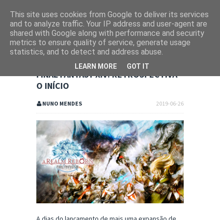
This site uses cookies from Google to deliver its services
and to analyze traffic. Your IP address and user-agent are
shared with Google along with performance and security
metrics to ensure quality of service, generate usage
statistics, and to detect and address abuse.
LEARN MORE
GOT IT
FINAL FANTASY XIV: RETROSPECTIVA -
O INÍCIO
NUNO MENDES
2019-06-26
A dias do lançamento de mais uma expansão de