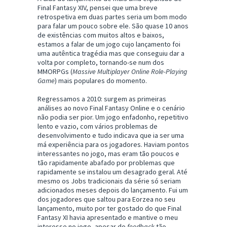
Final Fantasy XIV, pensei que uma breve
retrospetiva em duas partes seria um bom modo
para falar um pouco sobre ele. São quase 10 anos
de existências com muitos altos e baixos,
estamos a falar de um jogo cujo lançamento foi
uma autêntica tragédia mas que conseguiu dar a
volta por completo, tornando-se num dos
MMORPGs (
Massive Multiplayer Online Role-Playing
Game
) mais populares do momento.
Regressamos a 2010: surgem as primeiras
análises ao novo Final Fantasy Online e o cenário
não podia ser pior. Um jogo enfadonho, repetitivo
lento e vazio, com vários problemas de
desenvolvimento e tudo indicava que ia ser uma
má experiência para os jogadores. Haviam pontos
interessantes no jogo, mas eram tão poucos e
tão rapidamente abafado por problemas que
rapidamente se instalou um desagrado geral. Até
mesmo os Jobs tradicionais da série só seriam
adicionados meses depois do lançamento. Fui um
dos jogadores que saltou para Eorzea no seu
lançamento, muito por ter gostado do que Final
Fantasy XI havia apresentado e mantive o meu
interesse no jogo, apesar do
feedback
tão