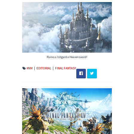
Rumo a Ishgard e Heavensward!
#NM
|
EDITORIAL
|
FINAL FANTASY