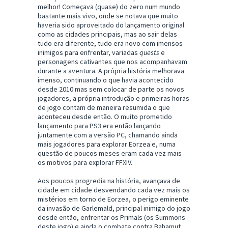
melhor! Começava (quase) do zero num mundo
bastante mais vivo, onde se notava que muito
haveria sido aproveitado do lançamento original
como as cidades principais, mas ao sair delas
tudo era diferente, tudo era novo com imensos
inimigos para enfrentar, variadas
quests
e
personagens cativantes que nos acompanhavam
durante a aventura. A própria história melhorava
imenso, continuando o que havia acontecido
desde 2010 mas sem colocar de parte os novos
jogadores, a própria introdução e primeiras horas
de jogo contam de maneira resumida o que
aconteceu desde então. O muito prometido
lançamento para PS3 era então lançando
juntamente com a versão PC, chamando ainda
mais jogadores para explorar Eorzea e, numa
questão de poucos meses eram cada vez mais
os motivos para explorar FFXIV.
Aos poucos progredia na história, avançava de
cidade em cidade desvendando cada vez mais os
mistérios em torno de Eorzea, o perigo eminente
da invasão de Garlemald, principal inimigo do jogo
desde então, enfrentar os Primals (os Summons
deste jogo) e ainda o combate contra Bahamut,