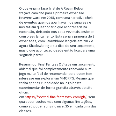
O que viria na fase final de A Realm Reborn
traçava caminho para a primeira expansão
Heavensward em 2015, com uma narrativa cheia
de eventos que nos apanhavam de surpresa e
nos faziam questionar o que aconteceria na
expansão, deixando-nos cada vez mais ansiosos
com o seu lançamento. Esta seria a primeira de 3
expansões, com Stormblood lançada em 2017 e
agora Shadowbringers a dias do seu lançamento,
mas o que aconteceu desde então fica para uma
segunda parte!
Resumindo, Final Fantasy XIV teve um lançamento
abismal que foi completamente renovado num
jogo muito fácil de recomendar para quem tem
interesse em explorar um MMORPG. Mesmo quem
tenha apenas curiosidade no jogo basta
experimentar de forma gratuita através do site
oficial
em
https://freetrial.finalfantasyxiv.com/gb/
, sem
quaisquer custos mas com algumas limitações,
como só poder atingir o nível 35 em cada uma das
classes.