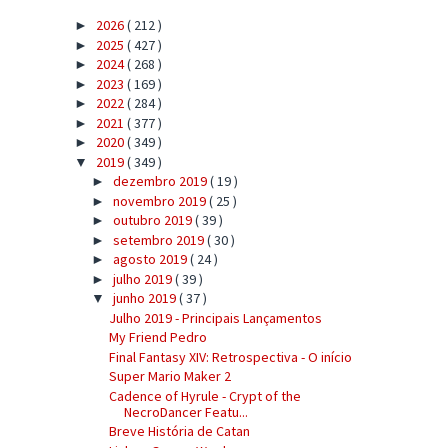
2026
( 212 )
►
2025
( 427 )
►
2024
( 268 )
►
2023
( 169 )
►
2022
( 284 )
►
2021
( 377 )
►
2020
( 349 )
►
2019
( 349 )
▼
dezembro 2019
( 19 )
►
novembro 2019
( 25 )
►
outubro 2019
( 39 )
►
setembro 2019
( 30 )
►
agosto 2019
( 24 )
►
julho 2019
( 39 )
►
junho 2019
( 37 )
▼
Julho 2019 - Principais Lançamentos
My Friend Pedro
Final Fantasy XIV: Retrospectiva - O início
Super Mario Maker 2
Cadence of Hyrule - Crypt of the
NecroDancer Featu...
Breve História de Catan