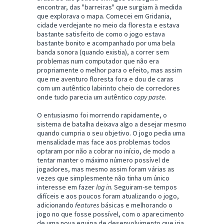
encontrar, das "barreiras" que surgiam à medida
que explorava o mapa. Comecei em Gridania,
cidade verdejante no meio da floresta e estava
bastante satisfeito de como o jogo estava
bastante bonito e acompanhado por uma bela
banda sonora (quando existia), a correr sem
problemas num computador que não era
propriamente o melhor para o efeito, mas assim
que me aventuro floresta fora e dou de caras
com um autêntico labirinto cheio de corredores
onde tudo parecia um autêntico
copy paste
.
O entusiasmo foi morrendo rapidamente, o
sistema de batalha deixava algo a desejar mesmo
quando cumpria o seu objetivo. O jogo pedia uma
mensalidade mas face aos problemas todos
optaram por não a cobrar no início, de modo a
tentar manter o máximo número possível de
jogadores, mas mesmo assim foram várias as
vezes que simplesmente não tinha um único
interesse em fazer
log in
. Seguiram-se tempos
difíceis e aos poucos foram atualizando o jogo,
adicionando
features
básicas e melhorando o
jogo no que fosse possível, com o aparecimento
de uma nova equipa de desenvolvimento que iria