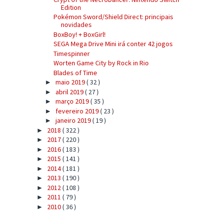
Edition
Pokémon Sword/Shield Direct: principais
novidades
BoxBoy! + BoxGirl!
SEGA Mega Drive Mini irá conter 42 jogos
Timespinner
Worten Game City by Rock in Rio
Blades of Time
maio 2019
( 32 )
►
abril 2019
( 27 )
►
março 2019
( 35 )
►
fevereiro 2019
( 23 )
►
janeiro 2019
( 19 )
►
2018
( 322 )
►
2017
( 220 )
►
2016
( 183 )
►
2015
( 141 )
►
2014
( 181 )
►
2013
( 190 )
►
2012
( 108 )
►
2011
( 79 )
►
2010
( 36 )
►