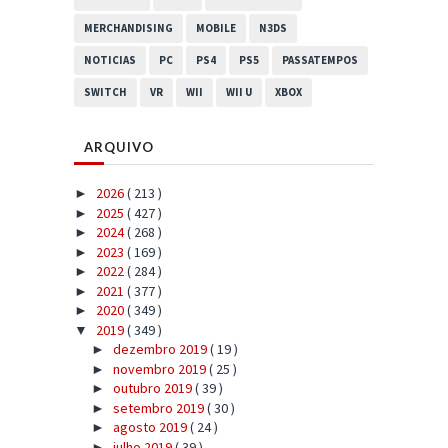
MERCHANDISING
MOBILE
N3DS
NOTICIAS
PC
PS4
PS5
PASSATEMPOS
SWITCH
VR
WII
WII U
XBOX
ARQUIVO
2026
( 213 )
►
2025
( 427 )
►
2024
( 268 )
►
2023
( 169 )
►
2022
( 284 )
►
2021
( 377 )
►
2020
( 349 )
►
2019
( 349 )
▼
dezembro 2019
( 19 )
►
novembro 2019
( 25 )
►
outubro 2019
( 39 )
►
setembro 2019
( 30 )
►
agosto 2019
( 24 )
►
julho 2019
( 39 )
►