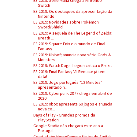
E3 2019: Série Mana chega à Nintendo
Switch
E3 2019: Os destaques da apresentação da
Nintendo
E3 2019: Novidades sobre Pokémon
Sword/Shield
E3 2019: A sequela de The Legend of Zelda:
Breath ...
E3 2019: Square Enix e o mundo de Final
Fantasy
E3 2019: Ubisoft anuncia nova série Gods &
Monsters
E3 2019: Watch Dogs: Legion critica o Brexit
E3 2019: Final Fantasy VII Remake já tem
data!
E3 2019: Jogo português "12 Minutes"
apresentado n...
E3 2019: Cyberpunk 2077 chega em abril de
2020
E3 2019: Xbox apresenta 60 jogos e anuncia
nova co...
Days of Play - Grandes promos da
PlayStation
Google Stadia não chegará este ano a
Portugal
Crypt of the NecroDancer: Nintendo Switch