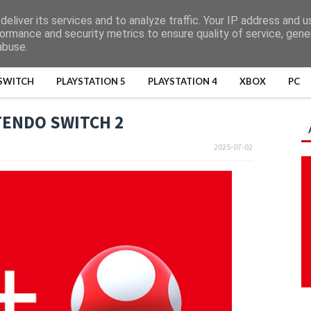
eliver its services and to analyze traffic. Your IP address and 
ormance and security metrics to ensure quality of service, gen
abuse.
SWITCH
PLAYSTATION 5
PLAYSTATION 4
XBOX
PC
ENDO SWITCH 2
2025-07-02