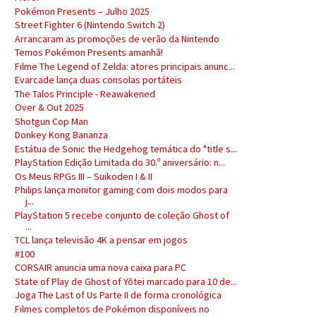
Pokémon Presents – Julho 2025
Street Fighter 6 (Nintendo Switch 2)
Arrancaram as promoções de verão da Nintendo
Temos Pokémon Presents amanhã!
Filme The Legend of Zelda: atores principais anunc...
Evarcade lança duas consolas portáteis
The Talos Principle - Reawakened
Over & Out 2025
Shotgun Cop Man
Donkey Kong Bananza
Estátua de Sonic the Hedgehog temática do "title s...
PlayStation Edição Limitada do 30.º aniversário: n...
Os Meus RPGs III – Suikoden I & II
Philips lança monitor gaming com dois modos para
j...
PlayStation 5 recebe conjunto de coleção Ghost of
...
TCL lança televisão 4K a pensar em jogos
#100
CORSAIR anuncia uma nova caixa para PC
State of Play de Ghost of Yōtei marcado para 10 de...
Joga The Last of Us Parte II de forma cronológica
Filmes completos de Pokémon disponíveis no