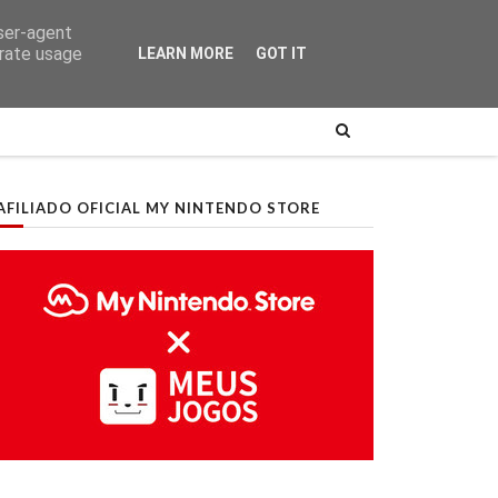
user-agent
erate usage
LEARN MORE
GOT IT
AFILIADO OFICIAL MY NINTENDO STORE