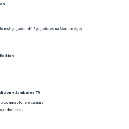
ion
o multijogador até 8 jogadores na Modern Age;
Edition
dition + Jamboree TV
rato, microfone e câmara;
ogador local;