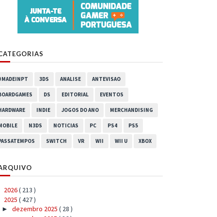
CATEGORIAS
#MADEINPT
3DS
ANALISE
ANTEVISAO
BOARDGAMES
DS
EDITORIAL
EVENTOS
HARDWARE
INDIE
JOGOS DO ANO
MERCHANDISING
MOBILE
N3DS
NOTICIAS
PC
PS4
PS5
PASSATEMPOS
SWITCH
VR
WII
WII U
XBOX
ARQUIVO
2026
( 213 )
►
2025
( 427 )
▼
dezembro 2025
( 28 )
►