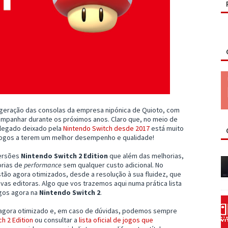
eração das consolas da empresa nipónica de Quioto, com
ompanhar durante os próximos anos. Claro que, no meio de
 legado deixado pela
Nintendo Switch desde 2017
está muito
jogos a terem um melhor desempenho e qualidade!
versões
Nintendo Switch 2 Edition
que além das melhorias,
orias de
performance
sem qualquer custo adicional. No
tão agora otimizados, desde a resolução à sua fluidez, que
vas editoras. Algo que vos trazemos aqui numa prática lista
gos agora na
Nintendo Switch 2
.
 agora otimizado e, em caso de dúvidas, podemos sempre
h 2 Edition
ou consultar a
lista oficial de jogos que