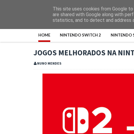
This site uses cookies from Google to d
are shared with Google along with perf
statistics, and to detect and address 
HOME
NINTENDO SWITCH 2
NINTENDO 
JOGOS MELHORADOS NA NINT
NUNO MENDES