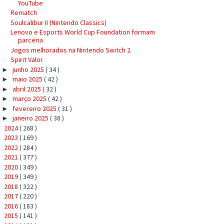
YouTube
Rematch
Soulcalibur II (Nintendo Classics)
Lenovo e Esports World Cup Foundation formam
parceria
Jogos melhorados na Nintendo Switch 2
Spirit Valor
junho 2025
( 34 )
►
maio 2025
( 42 )
►
abril 2025
( 32 )
►
março 2025
( 42 )
►
fevereiro 2025
( 31 )
►
janeiro 2025
( 38 )
►
2024
( 268 )
►
2023
( 169 )
►
2022
( 284 )
►
2021
( 377 )
►
2020
( 349 )
►
2019
( 349 )
►
2018
( 322 )
►
2017
( 220 )
►
2016
( 183 )
►
2015
( 141 )
►