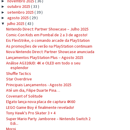
novembro 2025
( 36 )
►
outubro 2025
( 33 )
►
setembro 2025
( 39 )
►
agosto 2025
( 29 )
►
julho 2025
( 43 )
▼
Nintendo Direct: Partner Showcase – Julho 2025
Comic-Con Kids em Pombal de 2 a 3 de agosto!
Eis FlexStrike, o comando arcade da PlayStation
As promoções de verão na PlayStation continuam
Nova Nintendo Direct: Partner Showcase anunciada
Lançamentos PlayStation Plus – Agosto 2025
Análise AG326UD: 4K e OLED em todo o seu
esplendor
Shuffle Tactics
Star Overdrive
Principais Lançamentos - Agosto 2025
Até um dia, Filipe Duarte Pina…
Covenant of Solitude
Elgato lança nova placa de captura 4K60
LEGO Game Boy é finalmente revelado!
Tony Hawk's Pro Skater 3 + 4
Super Mario Party Jamboree – Nintendo Switch 2
Edi...
Moroi