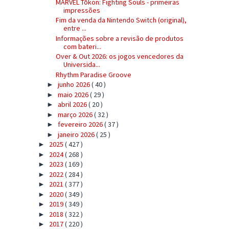
MARVEL Tōkon: Fighting Souls - primeiras
impressões
Fim da venda da Nintendo Switch (original),
entre ...
Informações sobre a revisão de produtos
com bateri...
Over & Out 2026: os jogos vencedores da
Universida...
Rhythm Paradise Groove
junho 2026
( 40 )
►
maio 2026
( 29 )
►
abril 2026
( 20 )
►
março 2026
( 32 )
►
fevereiro 2026
( 37 )
►
janeiro 2026
( 25 )
►
2025
( 427 )
►
2024
( 268 )
►
2023
( 169 )
►
2022
( 284 )
►
2021
( 377 )
►
2020
( 349 )
►
2019
( 349 )
►
2018
( 322 )
►
2017
( 220 )
►