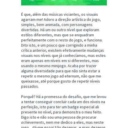
É que, além das músicas viciantes, os visuais
agarram-me! Adoro a direção artística do jogo,
simples, bem animada, com personagens
divertidas. Há um ou outro nível que exploram
estilos diferentes, mas que se enquadram
perfeitamente com o resto do jogo, e funciona.
Dito isto, e um pouco que corrigindo a minha
crítica anterior, existem efetivamente mudanças
visuais nos níveis que já conhecíamos, mas estes
eram apenas em níveis em si diferentes, mas
usando o mesmo minijogo. Acaba por trazer
alguma diversidade para que não sinta estar a
repetir o mesmo jogo ad eternum, não que me
queixasse, até porque gosto de repetir níveis
passados.
Porquê? Há a promessa do desafio, que me levou
a tentar conseguir concluir cada um dos níveis na
perfeição, isto para ter um badge especial ali
presente no nível, para demonstra o meu feito.
Digo isto e não sou uma pessoa de procurar
achievements
, nem me dedico a eles, mas neste
jogo... dá-me gozo! São dezenas, e mais dezenas