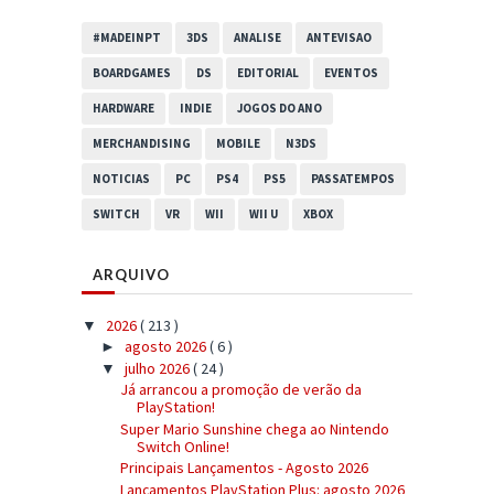
#MADEINPT
3DS
ANALISE
ANTEVISAO
BOARDGAMES
DS
EDITORIAL
EVENTOS
HARDWARE
INDIE
JOGOS DO ANO
MERCHANDISING
MOBILE
N3DS
NOTICIAS
PC
PS4
PS5
PASSATEMPOS
SWITCH
VR
WII
WII U
XBOX
ARQUIVO
2026
( 213 )
▼
agosto 2026
( 6 )
►
julho 2026
( 24 )
▼
Já arrancou a promoção de verão da
PlayStation!
Super Mario Sunshine chega ao Nintendo
Switch Online!
Principais Lançamentos - Agosto 2026
Lançamentos PlayStation Plus: agosto 2026