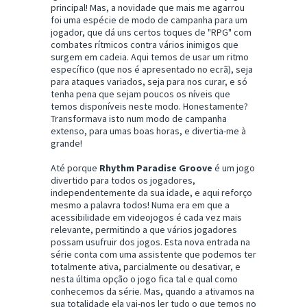
principal! Mas, a novidade que mais me agarrou
foi uma espécie de modo de campanha para um
jogador, que dá uns certos toques de "RPG" com
combates rítmicos contra vários inimigos que
surgem em cadeia. Aqui temos de usar um ritmo
específico (que nos é apresentado no ecrã), seja
para ataques variados, seja para nos curar, e só
tenha pena que sejam poucos os níveis que
temos disponíveis neste modo. Honestamente?
Transformava isto num modo de campanha
extenso, para umas boas horas, e divertia-me à
grande!
Até porque
Rhythm Paradise Groove
é um jogo
divertido para todos os jogadores,
independentemente da sua idade, e aqui reforço
mesmo a palavra todos! Numa era em que a
acessibilidade em videojogos é cada vez mais
relevante, permitindo a que vários jogadores
possam usufruir dos jogos. Esta nova entrada na
série conta com uma assistente que podemos ter
totalmente ativa, parcialmente ou desativar, e
nesta última opção o jogo fica tal e qual como
conhecemos da série. Mas, quando a ativamos na
sua totalidade ela vai-nos ler tudo o que temos no