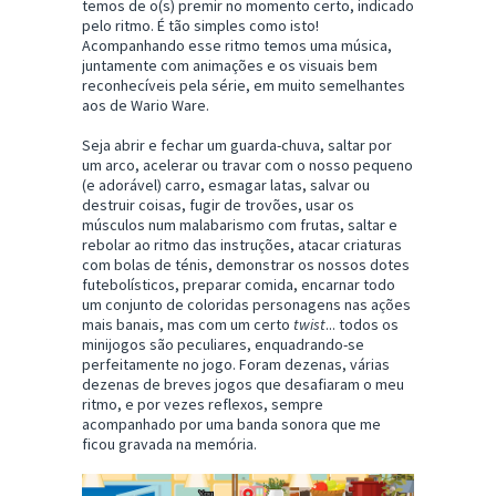
temos de o(s) premir no momento certo, indicado
pelo ritmo. É tão simples como isto!
Acompanhando esse ritmo temos uma música,
juntamente com animações e os visuais bem
reconhecíveis pela série, em muito semelhantes
aos de Wario Ware.
Seja abrir e fechar um guarda-chuva, saltar por
um arco, acelerar ou travar com o nosso pequeno
(e adorável) carro, esmagar latas, salvar ou
destruir coisas, fugir de trovões, usar os
músculos num malabarismo com frutas, saltar e
rebolar ao ritmo das instruções, atacar criaturas
com bolas de ténis, demonstrar os nossos dotes
futebolísticos, preparar comida, encarnar todo
um conjunto de coloridas personagens nas ações
mais banais, mas com um certo
twist
... todos os
minijogos são peculiares, enquadrando-se
perfeitamente no jogo. Foram dezenas, várias
dezenas de breves jogos que desafiaram o meu
ritmo, e por vezes reflexos, sempre
acompanhado por uma banda sonora que me
ficou gravada na memória.