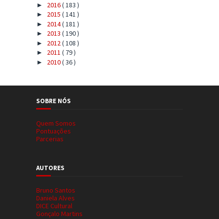
2016
( 183 )
►
2015
( 141 )
►
2014
( 181 )
►
2013
( 190 )
►
2012
( 108 )
►
2011
( 79 )
►
2010
( 36 )
►
SOBRE NÓS
Quem Somos
Pontuações
Parcerias
AUTORES
Bruno Santos
Daniela Alves
DICE Cultural
Gonçalo Martins