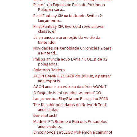
Parte 1 do Expansion Pass de Pokémon
Pokopia sai a...
Final Fantasy XIV na Nintendo Switch 2:
lançamento...
Final Fantasy XIV: Evercold revela nova
classe, en...
Já arrancou a promoção de verão da
Nintendo!
Novidades de Xenoblade Chronicles 2 para
a Nintend...
Philips anuncia novo Evnia 4K OLED de 32
polegadas
Splatoon Raiders
AGON GAMING 25G4ZR de 260 Hz, a pensar
nos esports
AGON anuncia a estreia da série AGON 7
O Beijo de Klimt recebe set em LEGO
Lançamentos PlayStation Plus: julho 2026
The Duskbloods: datas do Network Test
anunciadas
Denshattack!
Made in PT: Bobo e o Baú dos Pesadelos
anunciado p...
Cinco novos set LEGO Pokémon a caminho!