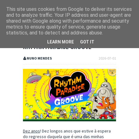
This site uses cookies from Google to deliver its services
and to analyze traffic. Your IP address and user-agent are
shared with Google along with performance and security
metrics to ensure quality of service, generate usage
statistics, and to detect and address abuse.
LEARN MORE
GOT IT
RHYTHM PARADISE GROOVE
NUNO MENDES
2026-07-01
Dez anos
! Dez longos anos que estive à espera
do regresso daquela que é uma das minhas