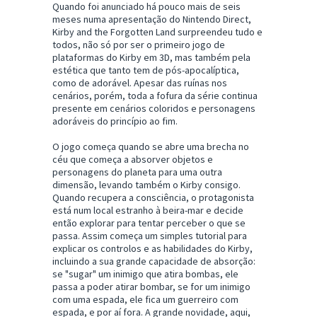
Quando foi anunciado há pouco mais de seis
meses numa apresentação do Nintendo Direct,
Kirby and the Forgotten Land surpreendeu tudo e
todos, não só por ser o primeiro jogo de
plataformas do Kirby em 3D, mas também pela
estética que tanto tem de pós-apocalíptica,
como de adorável. Apesar das ruínas nos
cenários, porém, toda a fofura da série continua
presente em cenários coloridos e personagens
adoráveis do princípio ao fim.
O jogo começa quando se abre uma brecha no
céu que começa a absorver objetos e
personagens do planeta para uma outra
dimensão, levando também o Kirby consigo.
Quando recupera a consciência, o protagonista
está num local estranho à beira-mar e decide
então explorar para tentar perceber o que se
passa. Assim começa um simples tutorial para
explicar os controlos e as habilidades do Kirby,
incluindo a sua grande capacidade de absorção:
se "sugar" um inimigo que atira bombas, ele
passa a poder atirar bombar, se for um inimigo
com uma espada, ele fica um guerreiro com
espada, e por aí fora. A grande novidade, aqui,