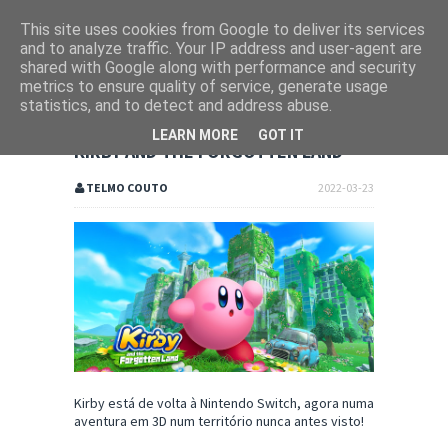
This site uses cookies from Google to deliver its services
and to analyze traffic. Your IP address and user-agent are
shared with Google along with performance and security
metrics to ensure quality of service, generate usage
statistics, and to detect and address abuse.
LEARN MORE
GOT IT
KIRBY AND THE FORGOTTEN LAND
TELMO COUTO
2022-03-23
Kirby está de volta à Nintendo Switch, agora numa
aventura em 3D num território nunca antes visto!