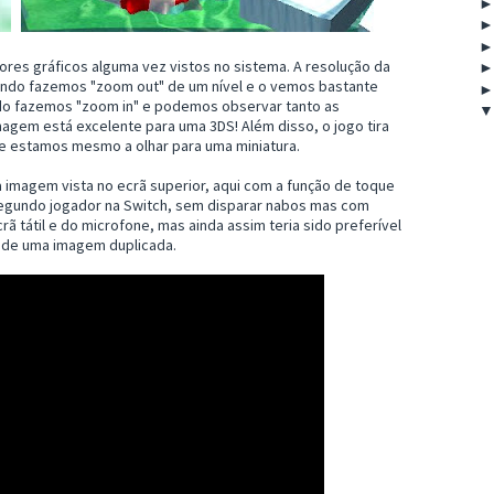
res gráficos alguma vez vistos no sistema. A resolução da
uando fazemos "zoom out" de um nível e o vemos bastante
ndo fazemos "zoom in" e podemos observar tanto as
gem está excelente para uma 3DS! Além disso, o jogo tira
ue estamos mesmo a olhar para uma miniatura.
a imagem vista no ecrã superior, aqui com a função de toque
segundo jogador na Switch, sem disparar nabos mas com
ã tátil e do microfone, mas ainda assim teria sido preferível
ez de uma imagem duplicada.