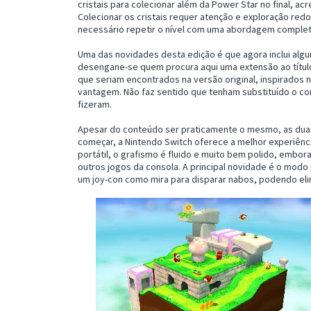
cristais para colecionar além da Power Star no final, acr
Colecionar os cristais requer atenção e exploração redo
necessário repetir o nível com uma abordagem completa
Uma das novidades desta edição é que agora inclui algu
desengane-se quem procura aqui uma extensão ao título
que seriam encontrados na versão original, inspirados 
vantagem. Não faz sentido que tenham substituído o c
fizeram.
Apesar do conteúdo ser praticamente o mesmo, as duas 
começar, a Nintendo Switch oferece a melhor experiênci
portátil, o grafismo é fluido e muito bem polido, emb
outros jogos da consola. A principal novidade é o modo
um joy-con como mira para disparar nabos, podendo elim