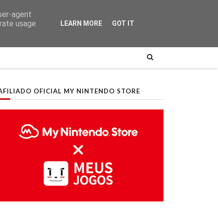
user-agent
erate usage
LEARN MORE
GOT IT
AFILIADO OFICIAL MY NINTENDO STORE