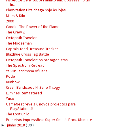
In...
PlayStation Hits chega hoje às lojas
Miles & Kilo
20XX
Candle: The Power of the Flame
The Crew 2
Octopath Traveler
The Mooseman
Captain Toad: Treasure Tracker
BlazBlue Cross Tag Battle
Octopath Traveler: os protagonistas
The Spectrum Retreat
Ys VIII: Lacrimosa of Dana
Pode
Runbow
Crash Bandicoot: N. Sane Trilogy
Lumines Remastered
Yuso
GameNest revela 6 novos projectos para
PlayStation 4!
The Lost Child
Primeiras impressões: Super Smash Bros. Ultimate
junho 2018
( 30 )
►