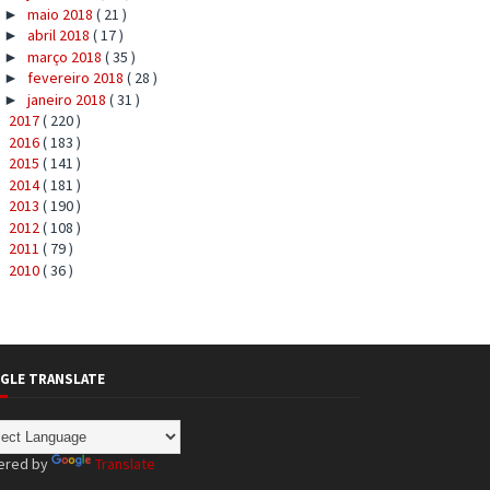
maio 2018
( 21 )
►
abril 2018
( 17 )
►
março 2018
( 35 )
►
fevereiro 2018
( 28 )
►
janeiro 2018
( 31 )
►
2017
( 220 )
►
2016
( 183 )
►
2015
( 141 )
►
2014
( 181 )
►
2013
( 190 )
►
2012
( 108 )
►
2011
( 79 )
►
2010
( 36 )
►
GLE TRANSLATE
ered by
Translate