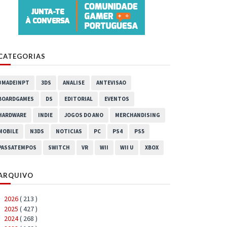
CATEGORIAS
#MADEINPT
3DS
ANALISE
ANTEVISAO
BOARDGAMES
DS
EDITORIAL
EVENTOS
HARDWARE
INDIE
JOGOS DO ANO
MERCHANDISING
MOBILE
N3DS
NOTICIAS
PC
PS4
PS5
PASSATEMPOS
SWITCH
VR
WII
WII U
XBOX
ARQUIVO
2026
( 213 )
►
2025
( 427 )
►
2024
( 268 )
►