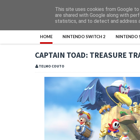
This site uses cookies from Google to d
are shared with Google along with perf
statistics, and to detect and address 
HOME
NINTENDO SWITCH 2
NINTENDO 
CAPTAIN TOAD: TREASURE TR
TELMO COUTO