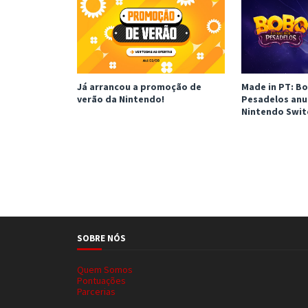
Já arrancou a promoção de
Made in PT: Bo
verão da Nintendo!
Pesadelos anu
Nintendo Swit
SOBRE NÓS
Quem Somos
Pontuações
Parcerias