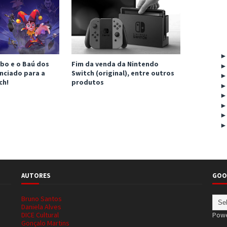
bo e o Baú dos
Fim da venda da Nintendo
nciado para a
Switch (original), entre outros
ch!
produtos
AUTORES
GOO
Bruno Santos
Daniela Alves
DICE Cultural
Pow
Gonçalo Martins