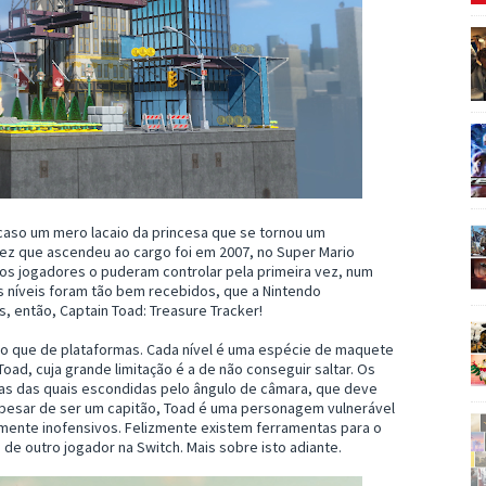
 caso um mero lacaio da princesa que se tornou um
 vez que ascendeu ao cargo foi em 2007, no Super Mario
e os jogadores o puderam controlar pela primeira vez, num
 níveis foram tão bem recebidos, que a Nintendo
 então, Captain Toad: Treasure Tracker!
do que de plataformas. Cada nível é uma espécie de maquete
oad, cuja grande limitação é a de não conseguir saltar. Os
as das quais escondidas pelo ângulo de câmara, que deve
 Apesar de ser um capitão, Toad é uma personagem vulnerável
amente inofensivos. Felizmente existem ferramentas para o
da de outro jogador na Switch. Mais sobre isto adiante.