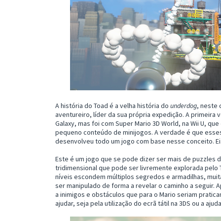
A história do Toad é a velha história do
underdog
, neste
aventureiro, líder da sua própria expedição. A primeira
Galaxy, mas foi com Super Mario 3D World, na Wii U, qu
pequeno conteúdo de minijogos. A verdade é que esses
desenvolveu todo um jogo com base nesse conceito. Eis,
Este é um jogo que se pode dizer ser mais de puzzles 
tridimensional que pode ser livremente explorada pelo T
níveis escondem múltiplos segredos e armadilhas, muit
ser manipulado de forma a revelar o caminho a seguir.
a inimigos e obstáculos que para o Mario seriam pratic
ajudar, seja pela utilização do ecrã tátil na 3DS ou a aju