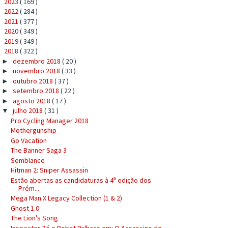
2023
( 169 )
►
2022
( 284 )
►
2021
( 377 )
►
2020
( 349 )
►
2019
( 349 )
►
2018
( 322 )
▼
dezembro 2018
( 20 )
►
novembro 2018
( 33 )
►
outubro 2018
( 37 )
►
setembro 2018
( 22 )
►
agosto 2018
( 17 )
►
julho 2018
( 31 )
▼
Pro Cycling Manager 2018
Mothergunship
Go Vacation
The Banner Saga 3
Semblance
Hitman 2: Sniper Assassin
Estão abertas as candidaturas à 4ª edição dos
Prém...
Mega Man X Legacy Collection (1 & 2)
Ghost 1.0
The Lion's Song
Inspector Zé e Robot Palhaço em: O Assassino do