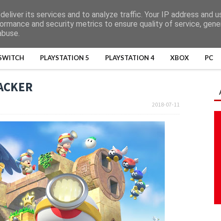
eliver its services and to analyze traffic. Your IP address and 
ormance and security metrics to ensure quality of service, gen
abuse.
SWITCH
PLAYSTATION 5
PLAYSTATION 4
XBOX
PC
ACKER
2018-07-11