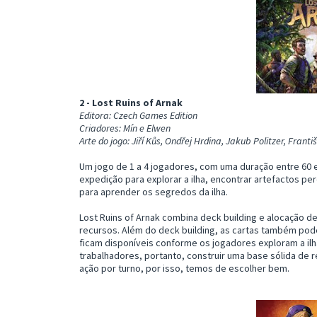
2 - Lost Ruins of Arnak
Editora: Czech Games Edition
Criadores: Mín e Elwen
Arte do jogo: Jiří Kůs, Ondřej Hrdina, Jakub Politzer, Fran
Um jogo de 1 a 4 jogadores, com uma duração entre 60 e
expedição para explorar a ilha, encontrar artefactos p
para aprender os segredos da ilha.
Lost Ruins of Arnak combina deck building e alocação d
recursos. Além do deck building, as cartas também pod
ficam disponíveis conforme os jogadores exploram a i
trabalhadores, portanto, construir uma base sólida de 
ação por turno, por isso, temos de escolher bem.