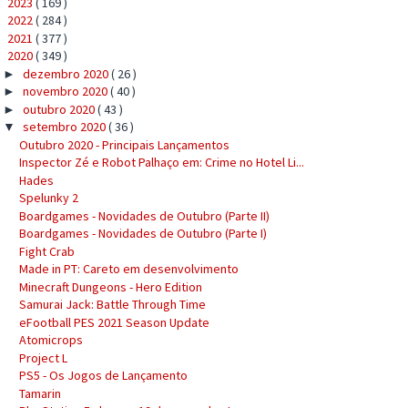
2023
( 169 )
►
2022
( 284 )
►
2021
( 377 )
►
2020
( 349 )
▼
dezembro 2020
( 26 )
►
novembro 2020
( 40 )
►
outubro 2020
( 43 )
►
setembro 2020
( 36 )
▼
Outubro 2020 - Principais Lançamentos
Inspector Zé e Robot Palhaço em: Crime no Hotel Li...
Hades
Spelunky 2
Boardgames - Novidades de Outubro (Parte II)
Boardgames - Novidades de Outubro (Parte I)
Fight Crab
Made in PT: Careto em desenvolvimento
Minecraft Dungeons - Hero Edition
Samurai Jack: Battle Through Time
eFootball PES 2021 Season Update
Atomicrops
Project L
PS5 - Os Jogos de Lançamento
Tamarin