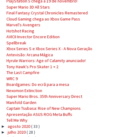
PlayStation 5 chega a 19 de novembro!
Super Mario 3D All Stars
Final Fantasy Crystal Chronicles Remastered
Cloud Gaming chega ao Xbox Game Pass
Marvel's Avengers
Hotshot Racing
AVICII Invector Encore Edition
Spellbreak
Xbox Series S e Xbox Series X - A Nova Geração
Antevisão: Arcana Mágica
Hyrule Warriors: Age of Calamity anunciado!
Tony Hawk's Pro Skater 1 + 2
The Last Campfire
WRC 9
Boardgames: Do ecrã para a mesa
Nexomon Extinction
Super Mario Bros. 35th Anniversary Direct
Manifold Garden
Captain Tsubasa: Rise of New Champions
Apresentação ASUS ROG Meta Buffs
Tell Me Why
agosto 2020
( 33 )
►
julho 2020
( 28 )
►