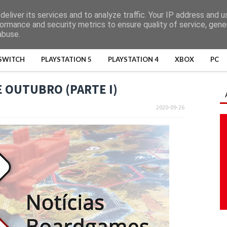
eliver its services and to analyze traffic. Your IP address and 
ormance and security metrics to ensure quality of service, gen
abuse.
SWITCH
PLAYSTATION 5
PLAYSTATION 4
XBOX
PC
 OUTUBRO (PARTE I)
2020-09-26