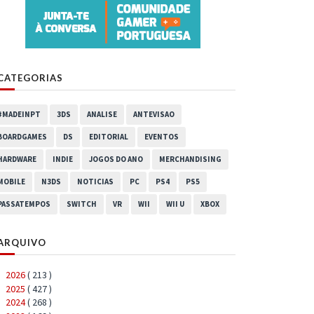
CATEGORIAS
#MADEINPT
3DS
ANALISE
ANTEVISAO
BOARDGAMES
DS
EDITORIAL
EVENTOS
HARDWARE
INDIE
JOGOS DO ANO
MERCHANDISING
MOBILE
N3DS
NOTICIAS
PC
PS4
PS5
PASSATEMPOS
SWITCH
VR
WII
WII U
XBOX
ARQUIVO
2026
( 213 )
►
2025
( 427 )
►
2024
( 268 )
►