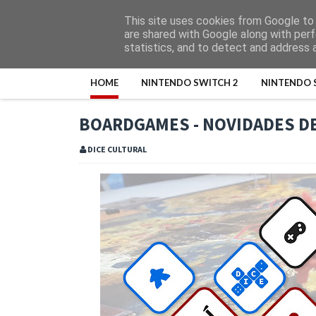
This site uses cookies from Google to d
are shared with Google along with perf
statistics, and to detect and address 
HOME
NINTENDO SWITCH 2
NINTENDO 
BOARDGAMES - NOVIDADES DE
DICE CULTURAL