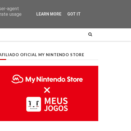
user-agent
erate usage
LEARN MORE
GOT IT
AFILIADO OFICIAL MY NINTENDO STORE