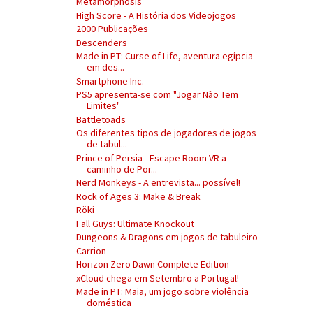
Metamorphosis
High Score - A História dos Videojogos
2000 Publicações
Descenders
Made in PT: Curse of Life, aventura egípcia
em des...
Smartphone Inc.
PS5 apresenta-se com "Jogar Não Tem
Limites"
Battletoads
Os diferentes tipos de jogadores de jogos
de tabul...
Prince of Persia - Escape Room VR a
caminho de Por...
Nerd Monkeys - A entrevista... possível!
Rock of Ages 3: Make & Break
Röki
Fall Guys: Ultimate Knockout
Dungeons & Dragons em jogos de tabuleiro
Carrion
Horizon Zero Dawn Complete Edition
xCloud chega em Setembro a Portugal!
Made in PT: Maia, um jogo sobre violência
doméstica