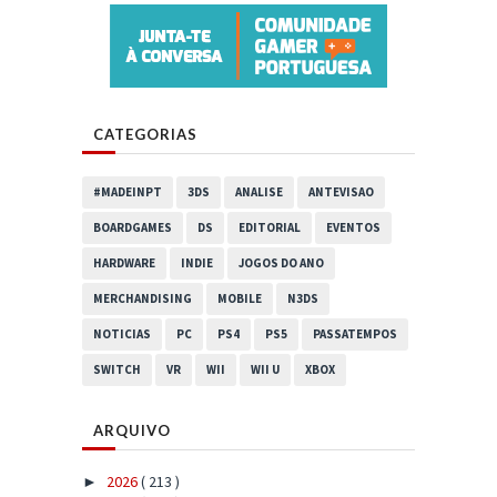
CATEGORIAS
#MADEINPT
3DS
ANALISE
ANTEVISAO
BOARDGAMES
DS
EDITORIAL
EVENTOS
HARDWARE
INDIE
JOGOS DO ANO
MERCHANDISING
MOBILE
N3DS
NOTICIAS
PC
PS4
PS5
PASSATEMPOS
SWITCH
VR
WII
WII U
XBOX
ARQUIVO
2026
( 213 )
►