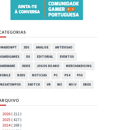
CATEGORIAS
#MADEINPT
3DS
ANALISE
ANTEVISAO
BOARDGAMES
DS
EDITORIAL
EVENTOS
HARDWARE
INDIE
JOGOS DO ANO
MERCHANDISING
MOBILE
N3DS
NOTICIAS
PC
PS4
PS5
PASSATEMPOS
SWITCH
VR
WII
WII U
XBOX
ARQUIVO
2026
( 212 )
►
2025
( 427 )
►
2024
( 268 )
►