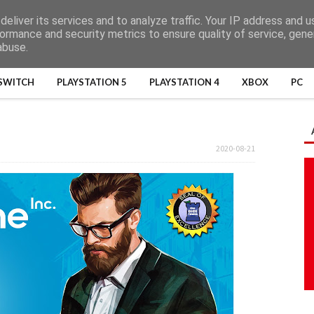
eliver its services and to analyze traffic. Your IP address and 
ormance and security metrics to ensure quality of service, gen
abuse.
SWITCH
PLAYSTATION 5
PLAYSTATION 4
XBOX
PC
2020-08-21