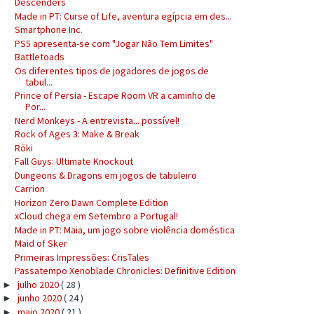
Descenders
Made in PT: Curse of Life, aventura egípcia em des...
Smartphone Inc.
PS5 apresenta-se com "Jogar Não Tem Limites"
Battletoads
Os diferentes tipos de jogadores de jogos de
tabul...
Prince of Persia - Escape Room VR a caminho de
Por...
Nerd Monkeys - A entrevista... possível!
Rock of Ages 3: Make & Break
Röki
Fall Guys: Ultimate Knockout
Dungeons & Dragons em jogos de tabuleiro
Carrion
Horizon Zero Dawn Complete Edition
xCloud chega em Setembro a Portugal!
Made in PT: Maia, um jogo sobre violência doméstica
Maid of Sker
Primeiras Impressões: CrisTales
Passatempo Xenoblade Chronicles: Definitive Edition
julho 2020
( 28 )
►
junho 2020
( 24 )
►
maio 2020
( 21 )
►