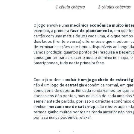
O jogo envolve uma
mecânica económica muito inter
exemplo, a primeira
fase de planeamento
, em que te
cartão com uma matriz de 2x3 cada uma, e o que temos
dois lados (frente e verso) diferentes e que mostram co
determinar as ações que temos disponíveis ao longo d
vamos produzir, quantos pontos de Pesquisa e Desenv
conseguir ter para crescer o nosso domínio no mapa, 
Smartphones, tudo nesta primeira fase.
Como já podem concluir
é um jogo cheio de estratég
não é um jogo de estratégia económica normal, em que 
como seria de esperar. Em cada ronda vamos ter que f
apenas nos dão pontos, mas no início de cada uma da
semelhante de partida, por isso o carácter económico
nenhum
mecanismo de catch-up
, não existe: aqui es
termos ganho muitos pontos na ronda anterior não nos
por isso nunca podemos relaxar.