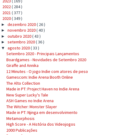
2023
( 169 )
►
2022
( 284 )
►
2021
( 377 )
►
2020
( 349 )
▼
dezembro 2020
( 26 )
►
novembro 2020
( 40 )
►
outubro 2020
( 43 )
►
setembro 2020
( 36 )
►
agosto 2020
( 33 )
▼
Setembro 2020 - Principais Lançamentos
Boardgames - Novidades de Setembro 2020
Giraffe and Annika
12 Minutes - O jogo Indie com atores de peso
Gamescom: Indie Arena Booth Online
The Alto Collection
Made in PT: Project Haven no Indie Arena
New Super Lucky's Tale
ASH Games no Indie Arena
The Witcher: Monster Slayer
Made in PT: Njinga em desenvolvimento
Metamorphosis
High Score - A História dos Videojogos
2000 Publicações