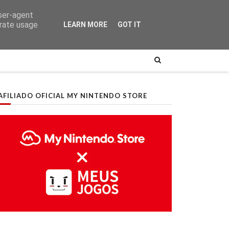
user-agent
erate usage
LEARN MORE
GOT IT
AFILIADO OFICIAL MY NINTENDO STORE