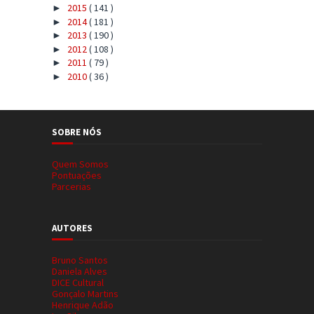
2015
( 141 )
►
2014
( 181 )
►
2013
( 190 )
►
2012
( 108 )
►
2011
( 79 )
►
2010
( 36 )
►
SOBRE NÓS
Quem Somos
Pontuações
Parcerias
AUTORES
Bruno Santos
Daniela Alves
DICE Cultural
Gonçalo Martins
Henrique Adão