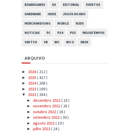
BOARDGAMES
DS
EDITORIAL
EVENTOS
HARDWARE
INDIE
JOGOS DO ANO
MERCHANDISING
MOBILE
N3DS
NOTICIAS
PC
PS4
PS5
PASSATEMPOS
SWITCH
VR
WII
WII U
XBOX
ARQUIVO
2026
( 212 )
►
2025
( 427 )
►
2024
( 268 )
►
2023
( 169 )
►
2022
( 284 )
▼
dezembro 2022
( 18 )
►
novembro 2022
( 28 )
►
outubro 2022
( 26 )
►
setembro 2022
( 30 )
►
agosto 2022
( 19 )
►
julho 2022
( 24 )
►