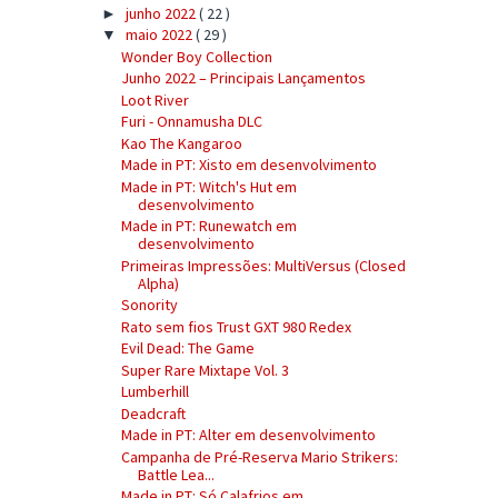
junho 2022
( 22 )
►
maio 2022
( 29 )
▼
Wonder Boy Collection
Junho 2022 – Principais Lançamentos
Loot River
Furi - Onnamusha DLC
Kao The Kangaroo
Made in PT: Xisto em desenvolvimento
Made in PT: Witch's Hut em
desenvolvimento
Made in PT: Runewatch em
desenvolvimento
Primeiras Impressões: MultiVersus (Closed
Alpha)
Sonority
Rato sem fios Trust GXT 980 Redex
Evil Dead: The Game
Super Rare Mixtape Vol. 3
Lumberhill
Deadcraft
Made in PT: Alter em desenvolvimento
Campanha de Pré-Reserva Mario Strikers:
Battle Lea...
Made in PT: Só Calafrios em