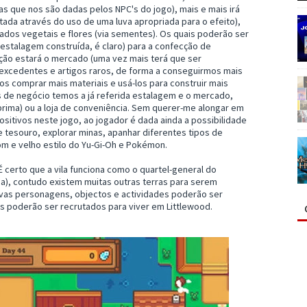
s que nos são dadas pelos NPC's do jogo), mais e mais irá
litada através do uso de uma luva apropriada para o efeito),
ados vegetais e flores (via sementes). Os quais poderão ser
estalagem construída, é claro) para a confecção de
sição estará o mercado (uma vez mais terá que ser
excedentes e artigos raros, de forma a conseguirmos mais
os comprar mais materiais e usá-los para construir mais
s de negócio temos a já referida estalagem e o mercado,
-prima) ou a loja de conveniência. Sem querer-me alongar em
itivos neste jogo, ao jogador é dada ainda a possibilidade
e tesouro, explorar minas, apanhar diferentes tipos de
om e velho estilo do Yu-Gi-Oh e Pokémon.
É certo que a vila funciona como o quartel-general do
), contudo existem muitas outras terras para serem
novas personagens, objectos e actividades poderão ser
s poderão ser recrutados para viver em Littlewood.