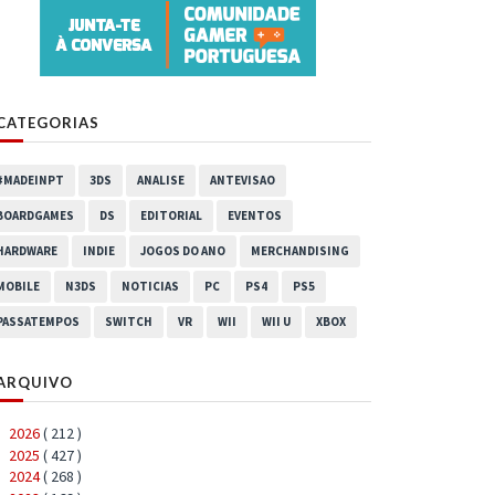
CATEGORIAS
#MADEINPT
3DS
ANALISE
ANTEVISAO
BOARDGAMES
DS
EDITORIAL
EVENTOS
HARDWARE
INDIE
JOGOS DO ANO
MERCHANDISING
MOBILE
N3DS
NOTICIAS
PC
PS4
PS5
PASSATEMPOS
SWITCH
VR
WII
WII U
XBOX
ARQUIVO
2026
( 212 )
►
2025
( 427 )
►
2024
( 268 )
►