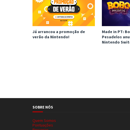
Já arrancou a promoção de
Made in PT: Bo
verão da Nintendo!
Pesadelos anu
Nintendo Swit
SOBRE NÓS
Quem Somos
Pontuações
Parcerias