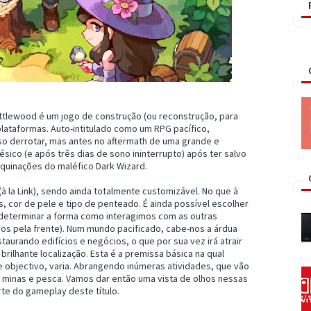
ttlewood é um jogo de construção (ou reconstrução, para
lataformas. Auto-intitulado como um RPG pacífico,
so derrotar, mas antes no aftermath de uma grande e
sico (e após três dias de sono ininterrupto) após ter salvo
aquinações do maléfico Dark Wizard.
 (à la Link), sendo ainda totalmente customizável. No que à
, cor de pele e tipo de penteado. É ainda possível escolher
 determinar a forma como interagimos com as outras
 pela frente). Num mundo pacificado, cabe-nos a árdua
staurando edifícios e negócios, o que por sua vez irá atrair
brilhante localização. Esta é a premissa básica na qual
 objectivo, varia. Abrangendo inúmeras atividades, que vão
de minas e pesca. Vamos dar então uma vista de olhos nessas
rte do gameplay deste título.