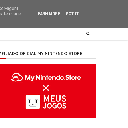
user-agent
erate usage
LEARN MORE
GOT IT
AFILIADO OFICIAL MY NINTENDO STORE