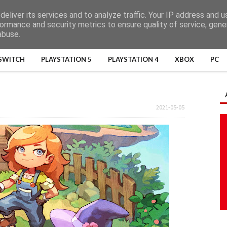
eliver its services and to analyze traffic. Your IP address and 
ormance and security metrics to ensure quality of service, gen
abuse.
SWITCH
PLAYSTATION 5
PLAYSTATION 4
XBOX
PC
2021-05-05