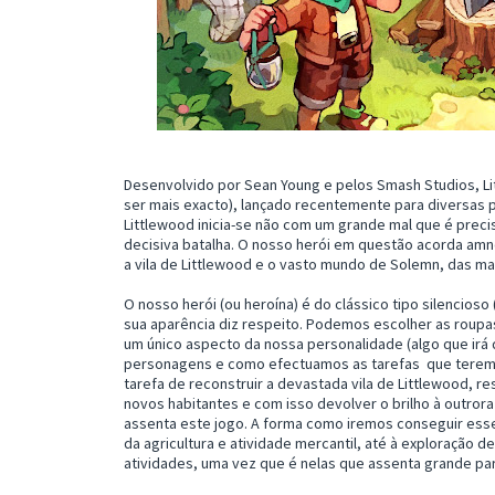
Desenvolvido por Sean Young e pelos Smash Studios, Li
ser mais exacto), lançado recentemente para diversas p
Littlewood inicia-se não com um grande mal que é preci
decisiva batalha. O nosso herói em questão acorda amné
a vila de Littlewood e o vasto mundo de Solemn, das m
O nosso herói (ou heroína) é do clássico tipo silencioso
sua aparência diz respeito. Podemos escolher as roupas
um único aspecto da nossa personalidade (algo que irá
personagens e como efectuamos as tarefas que teremos
tarefa de reconstruir a devastada vila de Littlewood, re
novos habitantes e com isso devolver o brilho à outrora 
assenta este jogo. A forma como iremos conseguir esse
da agricultura e atividade mercantil, até à exploração 
atividades, uma vez que é nelas que assenta grande pa