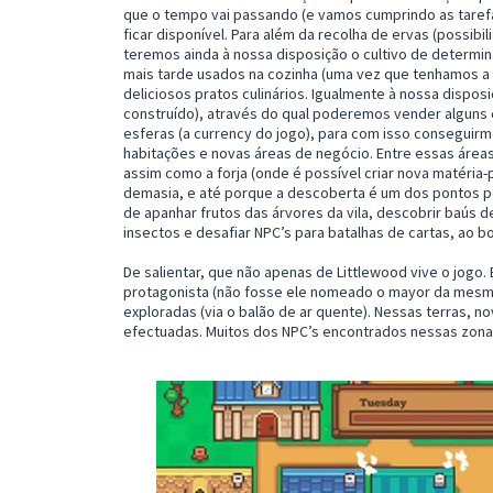
que o tempo vai passando (e vamos cumprindo as tarefa
ficar disponível. Para além da recolha de ervas (possibi
teremos ainda à nossa disposição o cultivo de determin
mais tarde usados na cozinha (uma vez que tenhamos a 
deliciosos pratos culinários. Igualmente à nossa dispo
construído), através do qual poderemos vender alguns 
esferas (a currency do jogo), para com isso conseguirm
habitações e novas áreas de negócio. Entre essas área
assim como a forja (onde é possível criar nova matéria
demasia, e até porque a descoberta é um dos pontos pos
de apanhar frutos das árvores da vila, descobrir baús d
insectos e desafiar NPC’s para batalhas de cartas, ao b
De salientar, que não apenas de Littlewood vive o jogo. 
protagonista (não fosse ele nomeado o mayor da mesma
exploradas (via o balão de ar quente). Nessas terras, 
efectuadas. Muitos dos NPC’s encontrados nessas zona