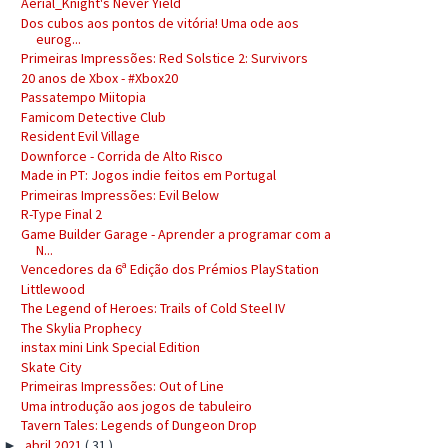
Aerial_Knight's Never Yield
Dos cubos aos pontos de vitória! Uma ode aos
eurog...
Primeiras Impressões: Red Solstice 2: Survivors
20 anos de Xbox - #Xbox20
Passatempo Miitopia
Famicom Detective Club
Resident Evil Village
Downforce - Corrida de Alto Risco
Made in PT: Jogos indie feitos em Portugal
Primeiras Impressões: Evil Below
R-Type Final 2
Game Builder Garage - Aprender a programar com a
N...
Vencedores da 6ª Edição dos Prémios PlayStation
Littlewood
The Legend of Heroes: Trails of Cold Steel IV
The Skylia Prophecy
instax mini Link Special Edition
Skate City
Primeiras Impressões: Out of Line
Uma introdução aos jogos de tabuleiro
Tavern Tales: Legends of Dungeon Drop
abril 2021
( 31 )
►