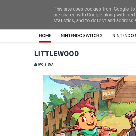
This site uses cookies from Google to d
are shared with Google along with perf
statistics, and to detect and address 
HOME
NINTENDO SWITCH 2
NINTENDO 
LITTLEWOOD
IVO SILVA