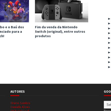
bo e o Baú dos
Fim da venda da Nintendo
nciado para a
Switch (original), entre outros
ch!
produtos
AUTORES
GOO
Bruno Santos
Daniela Alves
DICE Cultural
Pow