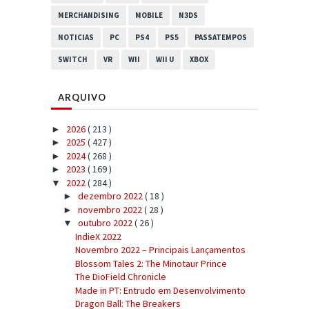
MERCHANDISING
MOBILE
N3DS
NOTICIAS
PC
PS4
PS5
PASSATEMPOS
SWITCH
VR
WII
WII U
XBOX
ARQUIVO
2026
( 213 )
►
2025
( 427 )
►
2024
( 268 )
►
2023
( 169 )
►
2022
( 284 )
▼
dezembro 2022
( 18 )
►
novembro 2022
( 28 )
►
outubro 2022
( 26 )
▼
IndieX 2022
Novembro 2022 – Principais Lançamentos
Blossom Tales 2: The Minotaur Prince
The DioField Chronicle
Made in PT: Entrudo em Desenvolvimento
Dragon Ball: The Breakers