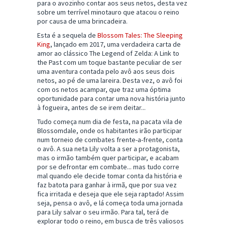
para o avozinho contar aos seus netos, desta vez
sobre um terrível minotauro que atacou o reino
por causa de uma brincadeira.
Esta é a sequela de
Blossom Tales: The Sleeping
King
, lançado em 2017, uma verdadeira carta de
amor ao clássico The Legend of Zelda: A Link to
the Past com um toque bastante peculiar de ser
uma aventura contada pelo avô aos seus dois
netos, ao pé de uma lareira. Desta vez, o avô foi
com os netos acampar, que traz uma óptima
oportunidade para contar uma nova história junto
à fogueira, antes de se irem deitar...
Tudo começa num dia de festa, na pacata vila de
Blossomdale, onde os habitantes irão participar
num torneio de combates frente-a-frente, conta
o avô. A sua neta Lily volta a ser a protagonista,
mas o irmão também quer participar, e acabam
por se defrontar em combate... mas tudo corre
mal quando ele decide tomar conta da história e
faz batota para ganhar à irmã, que por sua vez
fica irritada e deseja que ele seja raptado! Assim
seja, pensa o avô, e lá começa toda uma jornada
para Lily salvar o seu irmão. Para tal, terá de
explorar todo o reino, em busca de três valiosos