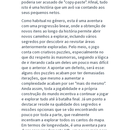
poderia ser acusado de "copy-paste". Afinal, tudo
isto é uma história que um avô vai contando aos
seus pequenos netos.
Como habitual no género, esta é uma aventura
com uma progressão linear, onde a obtenção de
novos itens ao longo da história permite abrir
novos caminhos a explorar, incluindo vários
segredos por descobrir ao revisitar áreas
anteriormente exploradas. Pelo meio, o jogo
conta com criativos puzzles, especialmente no
que diz respeito às masmorras, seguindo a lógica
de ir iterando cada um deles um pouco mais difícil
que o anterior. A apontar um defeito, será esse:
alguns dos puzzles acabam por ter demasiadas
iterações, que mesmo a aumentar a
complexidade acabam por ser "mais do mesmo".
Ainda assim, toda a jogabilidade e a própria
construção do mundo incentiva a continuar a jogar
e explorar tudo até à batalha final. Já um ponto a
destacar reside na qualidade dos segredos e
missões opcionais que se vão encontrando um
pouco por toda a parte, que realmente
incentivam a explorar todos os cantos do mapa.
Em termos de longevidade, é uma aventura para