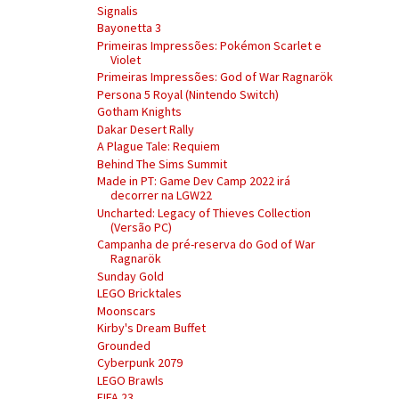
Signalis
Bayonetta 3
Primeiras Impressões: Pokémon Scarlet e
Violet
Primeiras Impressões: God of War Ragnarök
Persona 5 Royal (Nintendo Switch)
Gotham Knights
Dakar Desert Rally
A Plague Tale: Requiem
Behind The Sims Summit
Made in PT: Game Dev Camp 2022 irá
decorrer na LGW22
Uncharted: Legacy of Thieves Collection
(Versão PC)
Campanha de pré-reserva do God of War
Ragnarök
Sunday Gold
LEGO Bricktales
Moonscars
Kirby's Dream Buffet
Grounded
Cyberpunk 2079
LEGO Brawls
FIFA 23