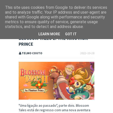
This site uses cookies from Google to deliver its services
and to analyze traffic. Your IP address and user-agent are
shared with Google along with performance and security
metrics to ensure quality of service, generate usage
statistics, and to detect and address abuse.
LEARN MORE
GOT IT
BLOSSOM TALES 2: THE MINOTAUR
PRINCE
TELMO COUTO
2022-10-28
"Uma ligação ao passado", parte dois. Blossom
Tales está de regresso com uma nova aventura