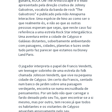
guitarra, ROCK ON! The Artful Escape é o título
apresentado pela direção criativa de Johnny
Galvatron, vocalista da banda de rock "The
Galvatrons" e publicado pela mão Annapurna
Interactive. Uma espécie de hino ao como ser o
que realmente és, e não ao que as outras
pessoas esperam que sejas, que neste caso faz
referência a uma estrela Rock Star intergaláctica.
Uma aventura entre a cidade de Calypso e
Galáxias distantes, soberbamente ambientando
com paisagens, cidades, planetas e luzes onde
tudo junto faz parecer que estamos na Disney
Land Paris.
O jogador interpreta o papel de Francis Vendetti,
um teenager sobrinho de uma estrela do folk
chamada Johnson Vendetti, que vive na pequena
cidade de Calypso. Um certo dia Francis, sentado
num banco de jardim sobre uma paisagem
verdejante, encontra-se numa encruzilhada de
pensamentos. Por um lado não quer carregar o
fardo deixado pelo seu Tio, quer encontrar-se a si
mesmo, mas por outro, tem receio já que todos
os habitantes e os visitantes de Calypso
aguardam ansiosamente pelo seu