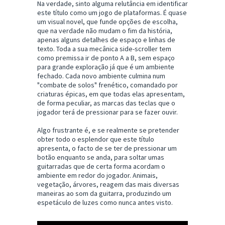
Na verdade, sinto alguma relutância em identificar
este título como um jogo de plataformas. É quase
um visual novel, que funde opções de escolha,
que na verdade não mudam o fim da história,
apenas alguns detalhes de espaço e linhas de
texto. Toda a sua mecânica side-scroller tem
como premissa ir de ponto A a B, sem espaço
para grande exploração já que é um ambiente
fechado. Cada novo ambiente culmina num
"combate de solos" frenético, comandado por
criaturas épicas, em que todas elas apresentam,
de forma peculiar, as marcas das teclas que o
jogador terá de pressionar para se fazer ouvir.
Algo frustrante é, e se realmente se pretender
obter todo o esplendor que este título
apresenta, o facto de se ter de pressionar um
botão enquanto se anda, para soltar umas
guitarradas que de certa forma acordam o
ambiente em redor do jogador. Animais,
vegetação, árvores, reagem das mais diversas
maneiras ao som da guitarra, produzindo um
espetáculo de luzes como nunca antes visto.