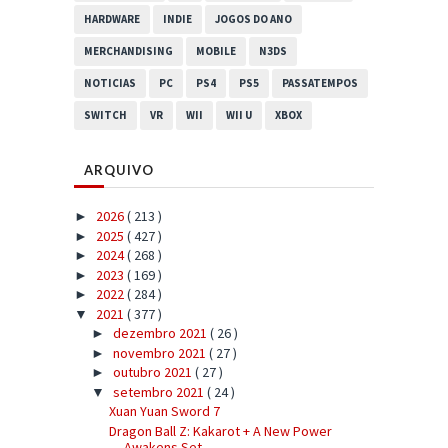
HARDWARE
INDIE
JOGOS DO ANO
MERCHANDISING
MOBILE
N3DS
NOTICIAS
PC
PS4
PS5
PASSATEMPOS
SWITCH
VR
WII
WII U
XBOX
ARQUIVO
2026
( 213 )
►
2025
( 427 )
►
2024
( 268 )
►
2023
( 169 )
►
2022
( 284 )
►
2021
( 377 )
▼
dezembro 2021
( 26 )
►
novembro 2021
( 27 )
►
outubro 2021
( 27 )
►
setembro 2021
( 24 )
▼
Xuan Yuan Sword 7
Dragon Ball Z: Kakarot + A New Power
Awakens Set