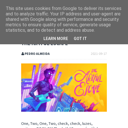
This site uses cookies from Google to deliver its services
and to analyze traffic. Your IP address and user-agent are
shared with Google along with performance and security
metrics to ensure quality of service, generate usage
statistics, and to detect and address abuse.
LEARN MORE
GOT IT
THE ARTFUL ESCAPE
PEDRO ALMEIDA
2021-09-17
One, Two, One, Two, check, check, luzes,