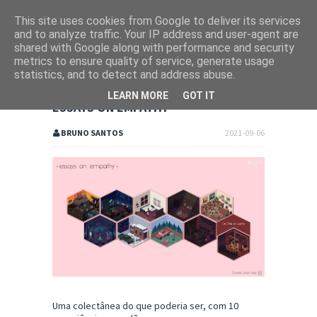
This site uses cookies from Google to deliver its services
and to analyze traffic. Your IP address and user-agent are
shared with Google along with performance and security
metrics to ensure quality of service, generate usage
statistics, and to detect and address abuse.
LEARN MORE
GOT IT
ESSAYS ON EMPATHY
BRUNO SANTOS
2021-09-06
Uma colectânea do que poderia ser, com 10