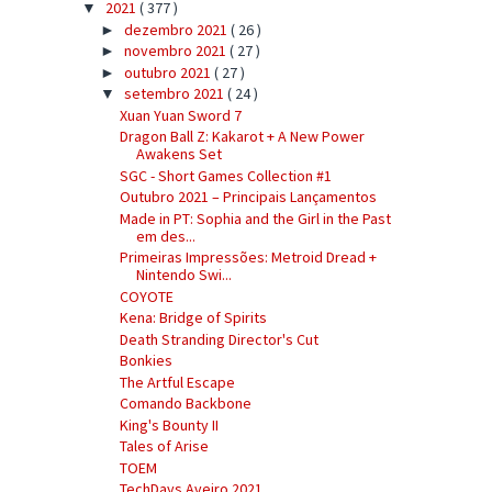
2021
( 377 )
▼
dezembro 2021
( 26 )
►
novembro 2021
( 27 )
►
outubro 2021
( 27 )
►
setembro 2021
( 24 )
▼
Xuan Yuan Sword 7
Dragon Ball Z: Kakarot + A New Power
Awakens Set
SGC - Short Games Collection #1
Outubro 2021 – Principais Lançamentos
Made in PT: Sophia and the Girl in the Past
em des...
Primeiras Impressões: Metroid Dread +
Nintendo Swi...
COYOTE
Kena: Bridge of Spirits
Death Stranding Director's Cut
Bonkies
The Artful Escape
Comando Backbone
King's Bounty II
Tales of Arise
TOEM
TechDays Aveiro 2021