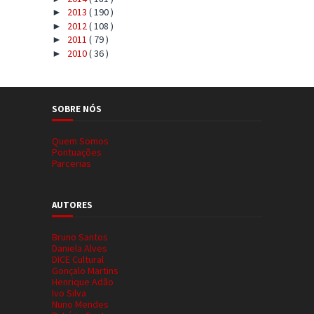
2013
( 190 )
►
2012
( 108 )
►
2011
( 79 )
►
2010
( 36 )
►
SOBRE NÓS
Quem Somos
Pontuações
Parcerias
AUTORES
Bruno Santos
Daniela Alves
DICE Cultural
Gonçalo Martins
Henrique Adão
Ivo Silva
Nuno Mendes