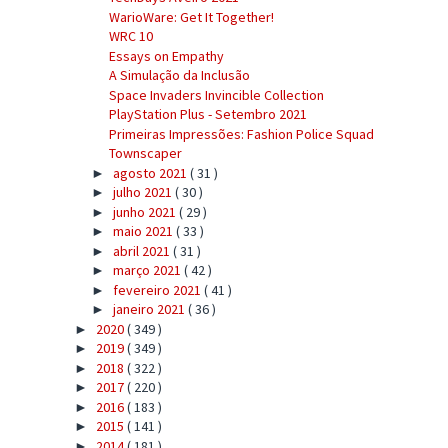
WarioWare: Get It Together!
WRC 10
Essays on Empathy
A Simulação da Inclusão
Space Invaders Invincible Collection
PlayStation Plus - Setembro 2021
Primeiras Impressões: Fashion Police Squad
Townscaper
agosto 2021
( 31 )
►
julho 2021
( 30 )
►
junho 2021
( 29 )
►
maio 2021
( 33 )
►
abril 2021
( 31 )
►
março 2021
( 42 )
►
fevereiro 2021
( 41 )
►
janeiro 2021
( 36 )
►
2020
( 349 )
►
2019
( 349 )
►
2018
( 322 )
►
2017
( 220 )
►
2016
( 183 )
►
2015
( 141 )
►
2014
( 181 )
►