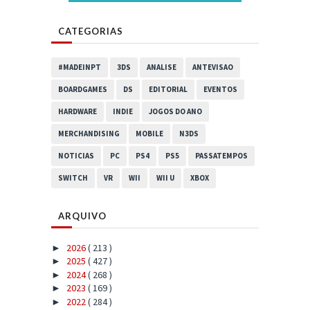
CATEGORIAS
#MADEINPT
3DS
ANALISE
ANTEVISAO
BOARDGAMES
DS
EDITORIAL
EVENTOS
HARDWARE
INDIE
JOGOS DO ANO
MERCHANDISING
MOBILE
N3DS
NOTICIAS
PC
PS4
PS5
PASSATEMPOS
SWITCH
VR
WII
WII U
XBOX
ARQUIVO
2026
( 213 )
►
2025
( 427 )
►
2024
( 268 )
►
2023
( 169 )
►
2022
( 284 )
►