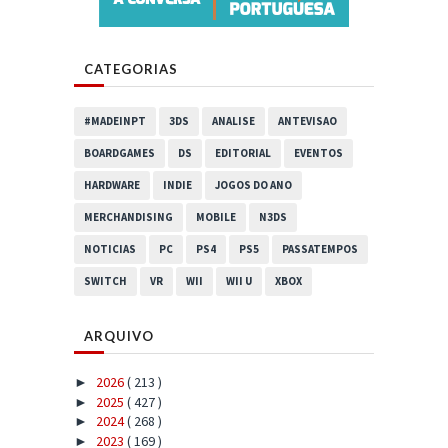
CATEGORIAS
#MADEINPT
3DS
ANALISE
ANTEVISAO
BOARDGAMES
DS
EDITORIAL
EVENTOS
HARDWARE
INDIE
JOGOS DO ANO
MERCHANDISING
MOBILE
N3DS
NOTICIAS
PC
PS4
PS5
PASSATEMPOS
SWITCH
VR
WII
WII U
XBOX
ARQUIVO
2026
( 213 )
►
2025
( 427 )
►
2024
( 268 )
►
2023
( 169 )
►