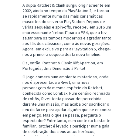
A dupla Ratchet & Clank surgiu originalmente em
2002, ainda no tempo da PlayStation 2, e tornou-
se rapidamente numa das mais carismáticas
mascotes do universo PlayStation. Depois de
várias sequelas e spin-offs, recebeu em 2016 um
impressionante "reboot" para a PS4, que a fez
saltar para os tempos modernos e agradar tanto
aos fãs dos clássicos, como às novas gerações.
Agora, em exclusivo para a PlayStation 5, chega-
nos a primeira sequela desta nova timeline.
Eis, então, Ratchet & Clank: Rift Apart ou, em
Português, Uma Dimensão à Parte!
O jogo começa num ambiente misterioso, onde
nos é apresentada a Rivet, uma nova
personagem da mesma espécie do Ratchet,
conhecida como Lombax. Num cenário recheado
de robôs, Rivet tenta passar despercebida
durante uma missão, mas acaba por sacrificar o
seu disfarce para ajudar alguém que se encontra
em perigo. Mas o que se passa, pergunta o
espectador? Entretanto, num contexto bastante
familiar, Ratchet é levado a participar numa gala
de celebração dos seus actos heróicos,