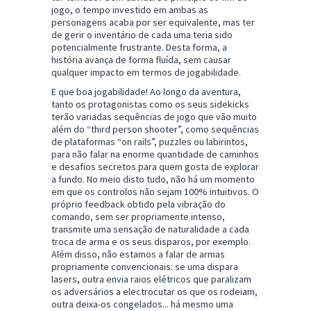
jogo, o tempo investido em ambas as
personagens acaba por ser equivalente, mas ter
de gerir o inventário de cada uma teria sido
potencialmente frustrante. Desta forma, a
história avança de forma fluída, sem causar
qualquer impacto em termos de jogabilidade.
E que boa jogabilidade! Ao longo da aventura,
tanto os protagonistas como os seus sidekicks
terão variadas sequências de jogo que vão muito
além do “third person shooter”, como sequências
de plataformas “on rails”, puzzles ou labirintos,
para não falar na enorme quantidade de caminhos
e desafios secretos para quem gosta de explorar
a fundo. No meio disto tudo, não há um momento
em que os controlos não sejam 100% intuitivos. O
próprio feedback obtido pela vibração do
comando, sem ser propriamente intenso,
transmite uma sensação de naturalidade a cada
troca de arma e os seus disparos, por exemplo.
Além disso, não estamos a falar de armas
propriamente convencionais: se uma dispara
lasers, outra envia raios elétricos que paralizam
os adversários a electrocutar os que os rodeiam,
outra deixa-os congelados... há mesmo uma