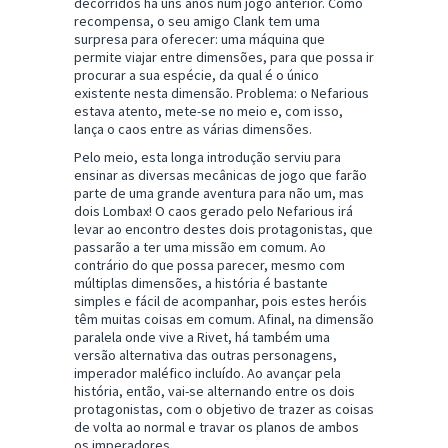
decorridos há uns anos num jogo anterior. Como
recompensa, o seu amigo Clank tem uma
surpresa para oferecer: uma máquina que
permite viajar entre dimensões, para que possa ir
procurar a sua espécie, da qual é o único
existente nesta dimensão. Problema: o Nefarious
estava atento, mete-se no meio e, com isso,
lança o caos entre as várias dimensões.
Pelo meio, esta longa introdução serviu para
ensinar as diversas mecânicas de jogo que farão
parte de uma grande aventura para não um, mas
dois Lombax! O caos gerado pelo Nefarious irá
levar ao encontro destes dois protagonistas, que
passarão a ter uma missão em comum. Ao
contrário do que possa parecer, mesmo com
múltiplas dimensões, a história é bastante
simples e fácil de acompanhar, pois estes heróis
têm muitas coisas em comum. Afinal, na dimensão
paralela onde vive a Rivet, há também uma
versão alternativa das outras personagens,
imperador maléfico incluído. Ao avançar pela
história, então, vai-se alternando entre os dois
protagonistas, com o objetivo de trazer as coisas
de volta ao normal e travar os planos de ambos
os imperadores.