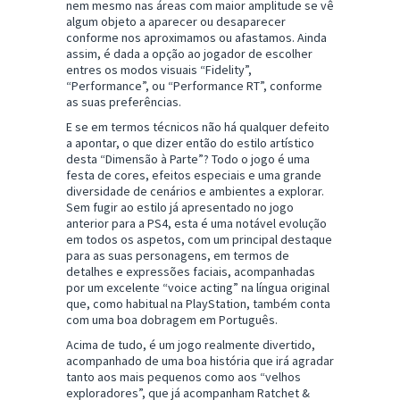
nem mesmo nas áreas com maior amplitude se vê
algum objeto a aparecer ou desaparecer
conforme nos aproximamos ou afastamos. Ainda
assim, é dada a opção ao jogador de escolher
entres os modos visuais “Fidelity”,
“Performance”, ou “Performance RT”, conforme
as suas preferências.
E se em termos técnicos não há qualquer defeito
a apontar, o que dizer então do estilo artístico
desta “Dimensão à Parte”? Todo o jogo é uma
festa de cores, efeitos especiais e uma grande
diversidade de cenários e ambientes a explorar.
Sem fugir ao estilo já apresentado no jogo
anterior para a PS4, esta é uma notável evolução
em todos os aspetos, com um principal destaque
para as suas personagens, em termos de
detalhes e expressões faciais, acompanhadas
por um excelente “voice acting” na língua original
que, como habitual na PlayStation, também conta
com uma boa dobragem em Português.
Acima de tudo, é um jogo realmente divertido,
acompanhado de uma boa história que irá agradar
tanto aos mais pequenos como aos “velhos
exploradores”, que já acompanham Ratchet &