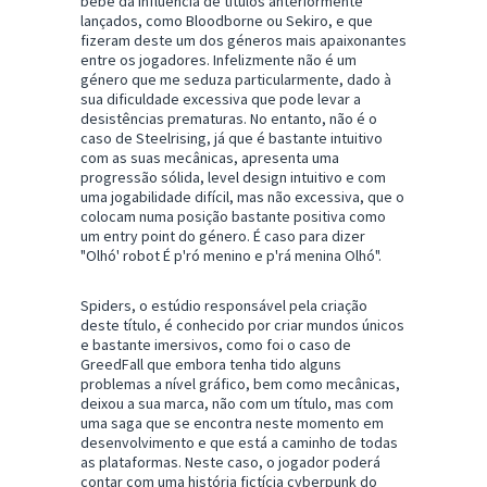
bebe da influência de títulos anteriormente
lançados, como Bloodborne ou Sekiro, e que
fizeram deste um dos géneros mais apaixonantes
entre os jogadores. Infelizmente não é um
género que me seduza particularmente, dado à
sua dificuldade excessiva que pode levar a
desistências prematuras. No entanto, não é o
caso de Steelrising, já que é bastante intuitivo
com as suas mecânicas, apresenta uma
progressão sólida, level design intuitivo e com
uma jogabilidade difícil, mas não excessiva, que o
colocam numa posição bastante positiva como
um entry point do género. É caso para dizer
"Olhó' robot É p'ró menino e p'rá menina Olhó".
Spiders, o estúdio responsável pela criação
deste título, é conhecido por criar mundos únicos
e bastante imersivos, como foi o caso de
GreedFall que embora tenha tido alguns
problemas a nível gráfico, bem como mecânicas,
deixou a sua marca, não com um título, mas com
uma saga que se encontra neste momento em
desenvolvimento e que está a caminho de todas
as plataformas. Neste caso, o jogador poderá
contar com uma história fictícia cyberpunk do