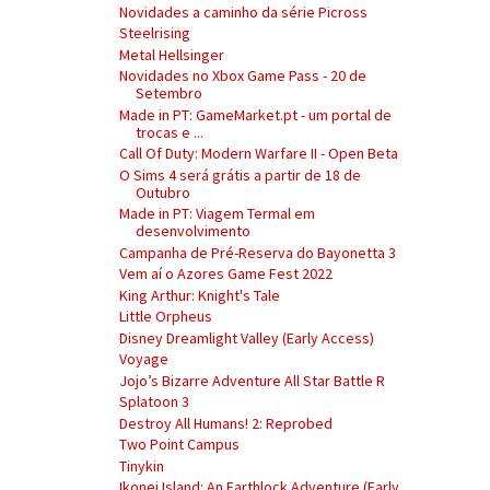
Novidades a caminho da série Picross
Steelrising
Metal Hellsinger
Novidades no Xbox Game Pass - 20 de
Setembro
Made in PT: GameMarket.pt - um portal de
trocas e ...
Call Of Duty: Modern Warfare II - Open Beta
O Sims 4 será grátis a partir de 18 de
Outubro
Made in PT: Viagem Termal em
desenvolvimento
Campanha de Pré-Reserva do Bayonetta 3
Vem aí o Azores Game Fest 2022
King Arthur: Knight's Tale
Little Orpheus
Disney Dreamlight Valley (Early Access)
Voyage
Jojo’s Bizarre Adventure All Star Battle R
Splatoon 3
Destroy All Humans! 2: Reprobed
Two Point Campus
Tinykin
Ikonei Island: An Earthlock Adventure (Early