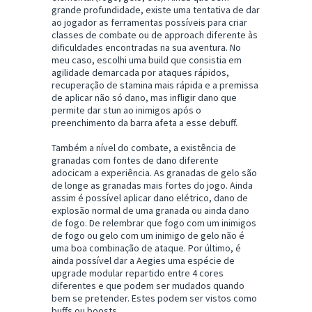
grande profundidade, existe uma tentativa de dar
ao jogador as ferramentas possíveis para criar
classes de combate ou de approach diferente às
dificuldades encontradas na sua aventura. No
meu caso, escolhi uma build que consistia em
agilidade demarcada por ataques rápidos,
recuperação de stamina mais rápida e a premissa
de aplicar não só dano, mas infligir dano que
permite dar stun ao inimigos após o
preenchimento da barra afeta a esse debuff.
Também a nível do combate, a existência de
granadas com fontes de dano diferente
adocicam a experiência. As granadas de gelo são
de longe as granadas mais fortes do jogo. Ainda
assim é possível aplicar dano elétrico, dano de
explosão normal de uma granada ou ainda dano
de fogo. De relembrar que fogo com um inimigos
de fogo ou gelo com um inimigo de gelo não é
uma boa combinação de ataque. Por último, é
ainda possível dar a Aegies uma espécie de
upgrade modular repartido entre 4 cores
diferentes e que podem ser mudados quando
bem se pretender. Estes podem ser vistos como
buffs ou boosts.