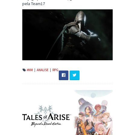
pela Team17
#NM
|
ANALISE
|
RPG