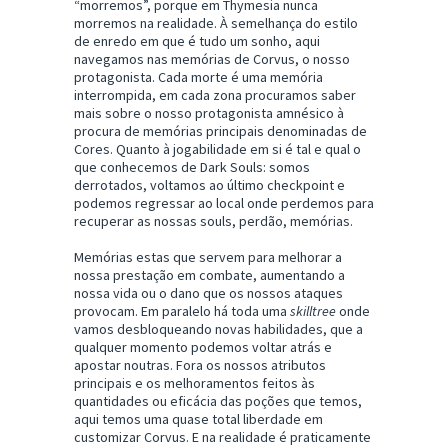
“morremos”, porque em Thymesia nunca
morremos na realidade. À semelhança do estilo
de enredo em que é tudo um sonho, aqui
navegamos nas memórias de Corvus, o nosso
protagonista. Cada morte é uma memória
interrompida, em cada zona procuramos saber
mais sobre o nosso protagonista amnésico à
procura de memórias principais denominadas de
Cores. Quanto à jogabilidade em si é tal e qual o
que conhecemos de Dark Souls: somos
derrotados, voltamos ao último checkpoint e
podemos regressar ao local onde perdemos para
recuperar as nossas souls, perdão, memórias.
Memórias estas que servem para melhorar a
nossa prestação em combate, aumentando a
nossa vida ou o dano que os nossos ataques
provocam. Em paralelo há toda uma
skilltree
onde
vamos desbloqueando novas habilidades, que a
qualquer momento podemos voltar atrás e
apostar noutras. Fora os nossos atributos
principais e os melhoramentos feitos às
quantidades ou eficácia das poções que temos,
aqui temos uma quase total liberdade em
customizar Corvus. E na realidade é praticamente