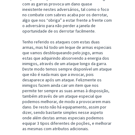
com as garras provoca um dano quase
inexistente nestes adversários, tal como o foco
no combate com sabres acaba por os derrotar,
algo que nos “obriga” a estar frente a frente com
o adversário para não perder a janela de
oportunidade de os derrotar facilmente.
Tenho referido os ataques com estas duas
armas, mas há todo um leque de armas especiais
que vamos desbloqueando pelo jogo, armas
estas que adquirindo absorvendo a energia dos
inimigos, através de um ataque longo da garra.
Deste modo temos sempre disponível um ataque
que não é nada mais que a invocar, pois
desaparece após um ataque. Felizmente os
inimigos fazem ainda cair um item que nos
permite ter sempre as suas armas à disposição,
também através de um ataque especial que
podemos melhorar, de modo a provocarem mais
dano. De resto não há equipamento, assim por
dizer, sendo bastante simples nesse aspeto
onde além destas armas especiais podemos
equipar 3 tipos diferentes de poções, e melhorar
as mesmas com atributos adicionais.