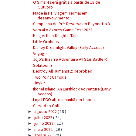
O Sims 4 será grátis a partir de 18 de
Outubro
Made in PT: Viagem Termal em
desenvolvimento
Campanha de Pré-Reserva do Bayonetta 3
Vem aí o Azores Game Fest 2022
King Arthur: Knight's Tale
Little Orpheus
Disney Dreamlight Valley (Early Access)
Voyage
Jojo’s Bizarre Adventure All Star Battle R
Splatoon 3
Destroy All Humans! 2: Reprobed
Two Point Campus
Tinykin
Ikonei Island: An Earthlock Adventure (Early
Access)
Loja LEGO abre amanhã em Lisboa
Cursed to Golf
agosto 2022
( 19 )
►
julho 2022
( 24 )
►
junho 2022
( 22 )
►
maio 2022
( 29 )
►
abril 2022
( 20 )
►