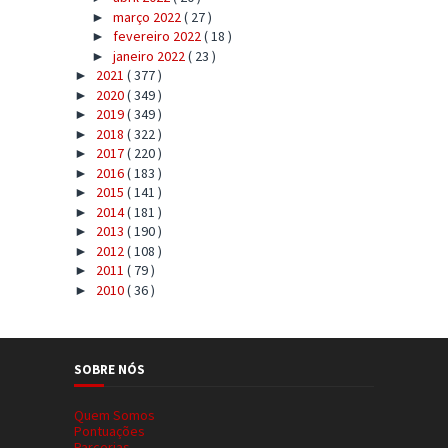
março 2022
( 27 )
►
fevereiro 2022
( 18 )
►
janeiro 2022
( 23 )
►
2021
( 377 )
►
2020
( 349 )
►
2019
( 349 )
►
2018
( 322 )
►
2017
( 220 )
►
2016
( 183 )
►
2015
( 141 )
►
2014
( 181 )
►
2013
( 190 )
►
2012
( 108 )
►
2011
( 79 )
►
2010
( 36 )
►
SOBRE NÓS
Quem Somos
Pontuações
Parcerias