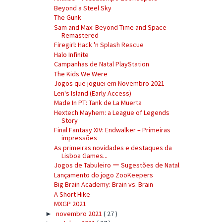
Beyond a Steel Sky
The Gunk
Sam and Max: Beyond Time and Space
Remastered
Firegirl: Hack 'n Splash Rescue
Halo Infinite
Campanhas de Natal PlayStation
The Kids We Were
Jogos que joguei em Novembro 2021
Len's Island (Early Access)
Made In PT: Tank de La Muerta
Hextech Mayhem: a League of Legends
Story
Final Fantasy XIV: Endwalker – Primeiras
impressões
As primeiras novidades e destaques da
Lisboa Games...
Jogos de Tabuleiro ー Sugestões de Natal
Lançamento do jogo ZooKeepers
Big Brain Academy: Brain vs. Brain
A Short Hike
MXGP 2021
novembro 2021
( 27 )
►