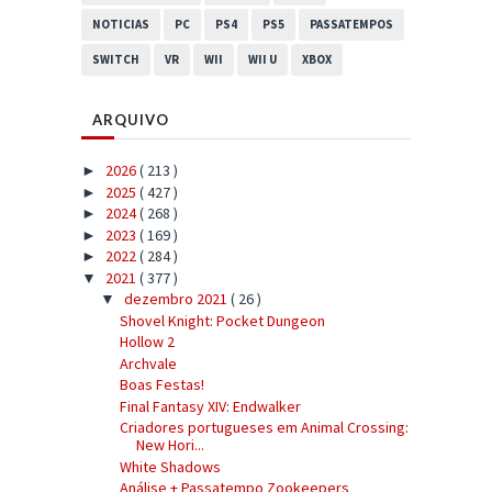
NOTICIAS
PC
PS4
PS5
PASSATEMPOS
SWITCH
VR
WII
WII U
XBOX
ARQUIVO
2026
( 213 )
►
2025
( 427 )
►
2024
( 268 )
►
2023
( 169 )
►
2022
( 284 )
►
2021
( 377 )
▼
dezembro 2021
( 26 )
▼
Shovel Knight: Pocket Dungeon
Hollow 2
Archvale
Boas Festas!
Final Fantasy XIV: Endwalker
Criadores portugueses em Animal Crossing:
New Hori...
White Shadows
Análise + Passatempo Zookeepers