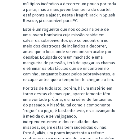
múltiplos incêndios a decorrer um pouco por toda
a parte, mas a mais jovem bombeira do quartel
está pronta a ajudar, neste Firegirl: Hack 'n Splash
Rescue, já disponível para PC.
Este é um roguelite que nos coloca na pele de
uma jovem bombeira cuja missão reside em
salvar os sobreviventes que se encontrem no
meio dos destroços de incêndios a decorrer,
antes que o local onde se encontram acabe por
desabar. Equipada com um machado e uma
mangueira de pressão, terá de apagar as chamas
e eliminar os obstáculos que se encontrem no
caminho, enquanto busca pelos sobreviventes, e
escapar antes que o tempo limite chegue ao fim.
Por trás de tudo isto, porém, há um mistério em
torno destas chamas que, aparentemente têm
uma vontade própria, e uma série de fantasmas
do passado. A história, tal como a componente
"rogue" do jogo, é bastante leve, e vai avançando
à medida que se vai jogando,
independentemente dos resultados das
missões, sejam estas bem sucedidas ou não.
Este é, aliás, um ponto importante a referir:
conforme se vai progredindo, o jogo vai também