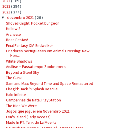
2023
( 169 )
►
2022
( 284 )
►
2021
( 377 )
▼
dezembro 2021
( 26 )
▼
Shovel Knight: Pocket Dungeon
Hollow 2
Archvale
Boas Festas!
Final Fantasy XIV: Endwalker
Criadores portugueses em Animal Crossing: New
Hori...
White Shadows
Análise + Passatempo Zookeepers
Beyond a Steel Sky
The Gunk
Sam and Max: Beyond Time and Space Remastered
Firegirl: Hack 'n Splash Rescue
Halo Infinite
Campanhas de Natal PlayStation
The Kids We Were
Jogos que joguei em Novembro 2021
Len's Island (Early Access)
Made In PT: Tank de La Muerta
Hextech Mayhem: a League of Legends Story