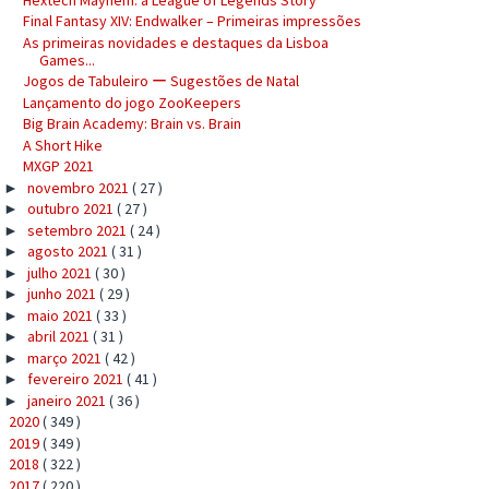
Final Fantasy XIV: Endwalker – Primeiras impressões
As primeiras novidades e destaques da Lisboa
Games...
Jogos de Tabuleiro ー Sugestões de Natal
Lançamento do jogo ZooKeepers
Big Brain Academy: Brain vs. Brain
A Short Hike
MXGP 2021
novembro 2021
( 27 )
►
outubro 2021
( 27 )
►
setembro 2021
( 24 )
►
agosto 2021
( 31 )
►
julho 2021
( 30 )
►
junho 2021
( 29 )
►
maio 2021
( 33 )
►
abril 2021
( 31 )
►
março 2021
( 42 )
►
fevereiro 2021
( 41 )
►
janeiro 2021
( 36 )
►
2020
( 349 )
►
2019
( 349 )
►
2018
( 322 )
►
2017
( 220 )
►