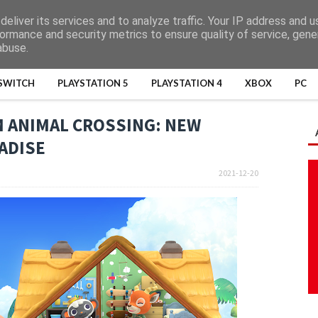
eliver its services and to analyze traffic. Your IP address and 
ormance and security metrics to ensure quality of service, gen
abuse.
SWITCH
PLAYSTATION 5
PLAYSTATION 4
XBOX
PC
 ANIMAL CROSSING: NEW
ADISE
2021-12-20