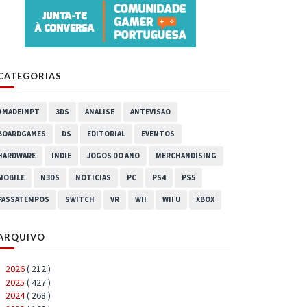
CATEGORIAS
#MADEINPT
3DS
ANALISE
ANTEVISAO
BOARDGAMES
DS
EDITORIAL
EVENTOS
HARDWARE
INDIE
JOGOS DO ANO
MERCHANDISING
MOBILE
N3DS
NOTICIAS
PC
PS4
PS5
PASSATEMPOS
SWITCH
VR
WII
WII U
XBOX
ARQUIVO
2026
( 212 )
►
2025
( 427 )
►
2024
( 268 )
►