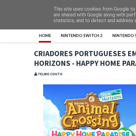
This site uses cookies from Google to d
are shared with Google along with perf
statistics, and to detect and address 
HOME
NINTENDO SWITCH 2
NINTENDO 
CRIADORES PORTUGUESES EM
HORIZONS - HAPPY HOME PAR
TELMO COUTO