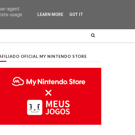
user-agent
erate usage
LEARN MORE
GOT IT
AFILIADO OFICIAL MY NINTENDO STORE