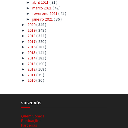
abril 2021
( 31 )
►
março 2021
( 42 )
►
fevereiro 2021
( 41 )
►
janeiro 2021
( 36 )
►
2020
( 349 )
►
2019
( 349 )
►
2018
( 322 )
►
2017
( 220 )
►
2016
( 183 )
►
2015
( 141 )
►
2014
( 181 )
►
2013
( 190 )
►
2012
( 108 )
►
2011
( 79 )
►
2010
( 36 )
►
SOBRE NÓS
Quem Somos
Pontuações
Parcerias