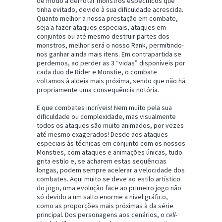
de modo a derrotar monstros específicos que
tinha evitado, devido à sua dificuldade acrescida.
Quanto melhor a nossa prestação em combate,
seja a fazer ataques especiais, ataques em
conjuntos ou até mesmo destruir partes dos
monstros, melhor será o nosso Rank, permitindo-
nos ganhar ainda mais itens. Em contrapartida se
perdemos, ao perder as 3 “vidas” disponíveis por
cada duo de Rider e Monstie, o combate
voltamos à aldeia mais próxima, sendo que não há
propriamente uma consequência notória.
E que combates incríveis! Nem muito pela sua
dificuldade ou complexidade, mas visualmente
todos os ataques são muito animados, por vezes
até mesmo exagerados! Desde aos ataques
especiais às técnicas em conjunto com os nossos
Monsties, com ataques e animações únicas, tudo
grita estilo e, se acharem estas sequências
longas, podem sempre acelerar a velocidade dos
combates. Aqui muito se deve ao estilo artístico
do jogo, uma evolução face ao primeiro jogo não
só devido a um salto enorme a nível gráfico,
como as proporções mais próximas à da série
principal. Dos personagens aos cenários, o
cell-