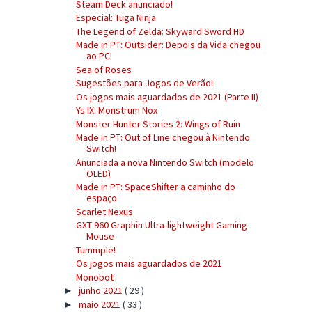
Steam Deck anunciado!
Especial: Tuga Ninja
The Legend of Zelda: Skyward Sword HD
Made in PT: Outsider: Depois da Vida chegou
ao PC!
Sea of Roses
Sugestões para Jogos de Verão!
Os jogos mais aguardados de 2021 (Parte II)
Ys IX: Monstrum Nox
Monster Hunter Stories 2: Wings of Ruin
Made in PT: Out of Line chegou à Nintendo
Switch!
Anunciada a nova Nintendo Switch (modelo
OLED)
Made in PT: SpaceShifter a caminho do
espaço
Scarlet Nexus
GXT 960 Graphin Ultra-lightweight Gaming
Mouse
Tummple!
Os jogos mais aguardados de 2021
Monobot
junho 2021
( 29 )
►
maio 2021
( 33 )
►