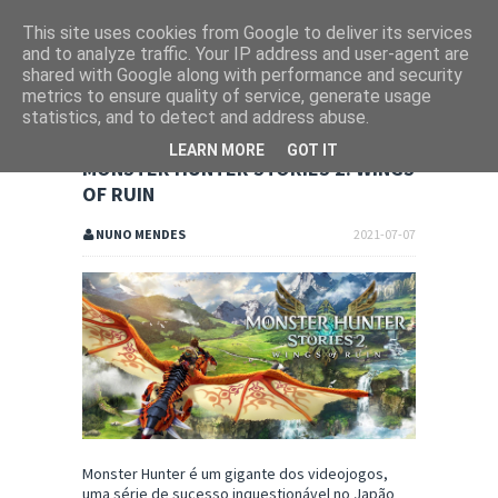
This site uses cookies from Google to deliver its services
and to analyze traffic. Your IP address and user-agent are
shared with Google along with performance and security
metrics to ensure quality of service, generate usage
statistics, and to detect and address abuse.
LEARN MORE
GOT IT
MONSTER HUNTER STORIES 2: WINGS
OF RUIN
NUNO MENDES
2021-07-07
Monster Hunter é um gigante dos videojogos,
uma série de sucesso inquestionável no Japão