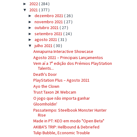
2022
( 284 )
►
2021
( 377 )
▼
dezembro 2021
( 26 )
►
novembro 2021
( 27 )
►
outubro 2021
( 27 )
►
setembro 2021
( 24 )
►
agosto 2021
( 31 )
►
julho 2021
( 30 )
▼
Annapurna Interactive Showcase
Agosto 2021 – Principais Lançamentos
Vem aí a 7ª edição dos Prémios PlayStation
Talents...
Death's Door
PlayStation Plus – Agosto 2021
Ayo the Clown
Trust Taxon 2K Webcam
O jogo que não importa ganhar
Gloomholdin'
Passatempo: Steelbook Monster Hunter
Rise
Made in PT: KEO em modo "Open Beta"
AKIBA'S TRIP: Hellbound & Debriefed
Tulip Bubble, Economic Trouble