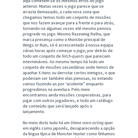
aqui cometem-se os mesmos erros do jogo
anterior. Muitas vezes o jogo parece que se
arrasta demasiado, a cada nova zona que
chegamos temos todo um conjunto de missões
que nos fazem avançar para a frente e para atrás,
tornando-se algumas vezes até mesmo penoso
progredir no jogo. Mesmo Razewing Ratha, que
marca presença como o Monstie principal de
Wings or Ruin, só é acrescentado à nossa equipa
várias horas após começar o jogo, por detrás de
todo um conjunto de
fetch-quests
que pareciam
intermináveis. Ao mesmo tempo há todo um
conjunto de missões secundárias onde temos de
apanhar X itens ou derrotar certos inimigos, o que
poderiam ser também elas penosas, no entando
vamos fazendo-as por “acidente” enquanto
progredimos na aventura. Pelo meio
encontramos ainda missões cooperativas, para
jogar com outros jogadores, e todo um catálogo
de conteúdo que será lançado após o
lançamento.
No meio disto tudo há um ótimo
voice-acting
quer
em inglês como japonês, desaparecendo a opção
da língua típica de Monster Hunter como tínhamos