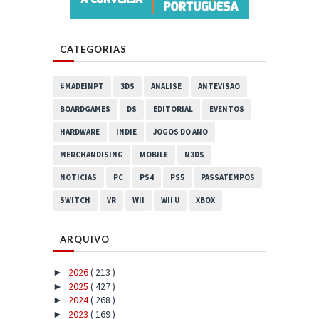
CATEGORIAS
#MADEINPT
3DS
ANALISE
ANTEVISAO
BOARDGAMES
DS
EDITORIAL
EVENTOS
HARDWARE
INDIE
JOGOS DO ANO
MERCHANDISING
MOBILE
N3DS
NOTICIAS
PC
PS4
PS5
PASSATEMPOS
SWITCH
VR
WII
WII U
XBOX
ARQUIVO
2026
( 213 )
►
2025
( 427 )
►
2024
( 268 )
►
2023
( 169 )
►