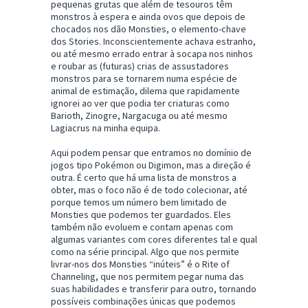
pequenas grutas que além de tesouros têm
monstros à espera e ainda ovos que depois de
chocados nos dão Monsties, o elemento-chave
dos Stories. Inconscientemente achava estranho,
ou até mesmo errado entrar à socapa nos ninhos
e roubar as (futuras) crias de assustadores
monstros para se tornarem numa espécie de
animal de estimação, dilema que rapidamente
ignorei ao ver que podia ter criaturas como
Barioth, Zinogre, Nargacuga ou até mesmo
Lagiacrus na minha equipa.
Aqui podem pensar que entramos no domínio de
jogos tipo Pokémon ou Digimon, mas a direção é
outra. É certo que há uma lista de monstros a
obter, mas o foco não é de todo colecionar, até
porque temos um número bem limitado de
Monsties que podemos ter guardados. Eles
também não evoluem e contam apenas com
algumas variantes com cores diferentes tal e qual
como na série principal. Algo que nos permite
livrar-nos dos Monsties “inúteis” é o Rite of
Channeling, que nos permitem pegar numa das
suas habilidades e transferir para outro, tornando
possíveis combinações únicas que podemos