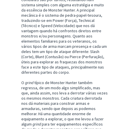
sistema simples com alguma estratégia e muito
da essência de Monster Hunter. A principal
mecânica é o sistema de pedra-papel-tesoura,
traduzindo-se em Power (Força), Technical
(Técnico) e Speed (Velocidade) que nos dá
vantagem quando há confrontos diretos entre
monstros e/ou personagens. Quanto aos
elementos familiares para os veteranos, os
vários tipos de arma marcam presença e cada um
deles tem um tipo de ataque diferente: Slash
(Corte), Blunt (Contusão) ou Pierce (Perfuração),
úteis para explorar as fraquezas dos monstros
face a este tipo de ataques, principalmente nas
diferentes partes do corpo.
O
grind
típico de Monster Hunter também
regressa, de um modo algo simplificado, mas
que, ainda assim, nos leva a derrotar várias vezes
os mesmos monstros. Cada criatura derrotada
nos dá materiais para construir armas e
armaduras, sendo que depois as podemos
melhorar. Há uma quantidade enorme de
equipamento a explorar, o que me levou a fazer
algum
grind
para ter equipamentos específicos