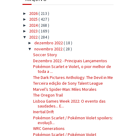
2026
( 213 )
►
2025
( 427 )
►
2024
( 268 )
►
2023
( 169 )
►
2022
( 284 )
▼
dezembro 2022
( 18 )
►
novembro 2022
( 28 )
▼
Soccer Story
Dezembro 2022 - Principais Lançamentos
Pokémon Scarlet e Violet, o pior melhor de
toda a ...
The Dark Pictures Anthology: The Devil in Me
Terceira edição de Sony Talent League
Marvel’s Spider-Man: Miles Morales
The Oregon Trail
Lisboa Games Week 2022: O evento das
saudades... E...
Inertial Drift
Pokémon Scarlet / Pokémon Violet spoilers:
evoluçõ...
WRC Generations
Pokémon Scarlet / Pokémon Violet