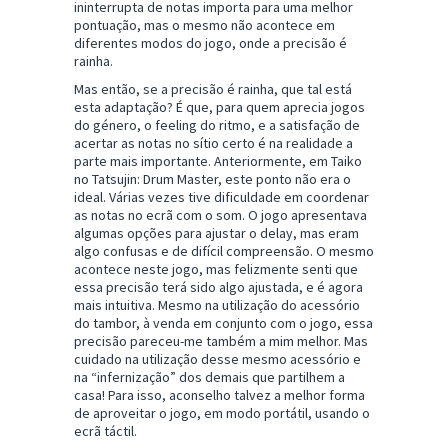
ininterrupta de notas importa para uma melhor
pontuação, mas o mesmo não acontece em
diferentes modos do jogo, onde a precisão é
rainha.
Mas então, se a precisão é rainha, que tal está
esta adaptação? É que, para quem aprecia jogos
do género, o feeling do ritmo, e a satisfação de
acertar as notas no sítio certo é na realidade a
parte mais importante. Anteriormente, em Taiko
no Tatsujin: Drum Master, este ponto não era o
ideal. Várias vezes tive dificuldade em coordenar
as notas no ecrã com o som. O jogo apresentava
algumas opções para ajustar o delay, mas eram
algo confusas e de difícil compreensão. O mesmo
acontece neste jogo, mas felizmente senti que
essa precisão terá sido algo ajustada, e é agora
mais intuitiva. Mesmo na utilização do acessório
do tambor, à venda em conjunto com o jogo, essa
precisão pareceu-me também a mim melhor. Mas
cuidado na utilização desse mesmo acessório e
na “infernização” dos demais que partilhem a
casa! Para isso, aconselho talvez a melhor forma
de aproveitar o jogo, em modo portátil, usando o
ecrã táctil.