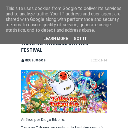
This site uses cookies from Google to deliver its services
and to analyze traffic. Your IP address and user-agent are
shared with Google along with performance and security
metrics to ensure quality of service, generate usage
statistics, and to detect and address abuse.
LEARN MORE
GOT IT
TAIKO NO TATSUJIN: RHYTHM
FESTIVAL
MEUS JOGOS
2022-11-14
Análise por Diogo Ribeiro.
Taiko no Tatsujin, ou conhecido também como “o