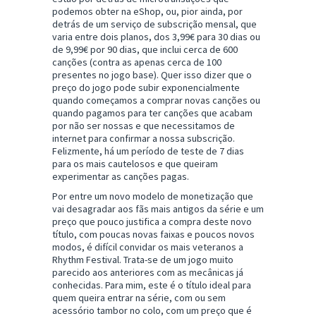
podemos obter na eShop, ou, pior ainda, por
detrás de um serviço de subscrição mensal, que
varia entre dois planos, dos 3,99€ para 30 dias ou
de 9,99€ por 90 dias, que inclui cerca de 600
canções (contra as apenas cerca de 100
presentes no jogo base). Quer isso dizer que o
preço do jogo pode subir exponencialmente
quando começamos a comprar novas canções ou
quando pagamos para ter canções que acabam
por não ser nossas e que necessitamos de
internet para confirmar a nossa subscrição.
Felizmente, há um período de teste de 7 dias
para os mais cautelosos e que queiram
experimentar as canções pagas.
Por entre um novo modelo de monetização que
vai desagradar aos fãs mais antigos da série e um
preço que pouco justifica a compra deste novo
título, com poucas novas faixas e poucos novos
modos, é difícil convidar os mais veteranos a
Rhythm Festival. Trata-se de um jogo muito
parecido aos anteriores com as mecânicas já
conhecidas. Para mim, este é o título ideal para
quem queira entrar na série, com ou sem
acessório tambor no colo, com um preço que é