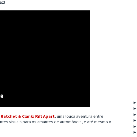
az!
a
Ratchet & Clank: Rift Apart
, uma louca aventura entre
tes visuais para os amantes de automóveis, e até mesmo o