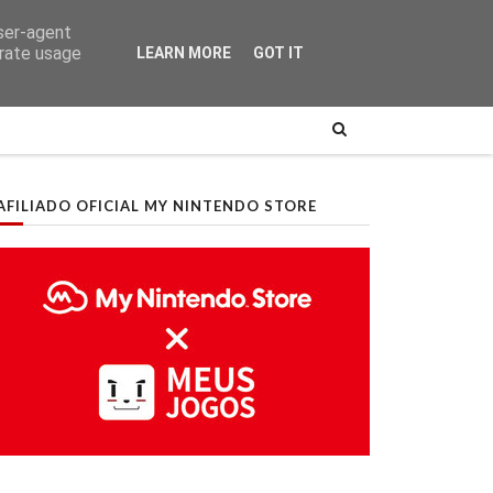
user-agent
erate usage
LEARN MORE
GOT IT
AFILIADO OFICIAL MY NINTENDO STORE