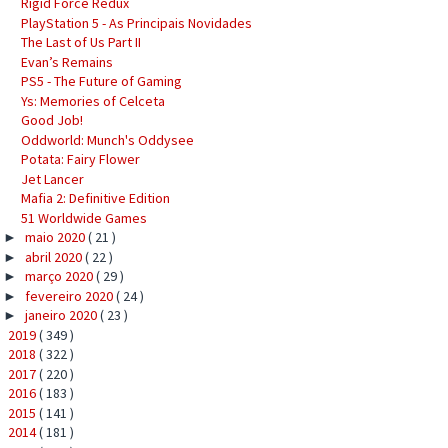
Rigid Force Redux
PlayStation 5 - As Principais Novidades
The Last of Us Part II
Evan’s Remains
PS5 - The Future of Gaming
Ys: Memories of Celceta
Good Job!
Oddworld: Munch's Oddysee
Potata: Fairy Flower
Jet Lancer
Mafia 2: Definitive Edition
51 Worldwide Games
maio 2020
( 21 )
►
abril 2020
( 22 )
►
março 2020
( 29 )
►
fevereiro 2020
( 24 )
►
janeiro 2020
( 23 )
►
2019
( 349 )
►
2018
( 322 )
►
2017
( 220 )
►
2016
( 183 )
►
2015
( 141 )
►
2014
( 181 )
►