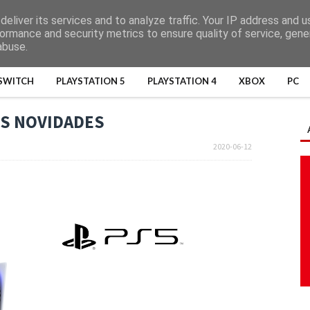
eliver its services and to analyze traffic. Your IP address and 
ormance and security metrics to ensure quality of service, gen
abuse.
SWITCH
PLAYSTATION 5
PLAYSTATION 4
XBOX
PC
AIS NOVIDADES
2020-06-12