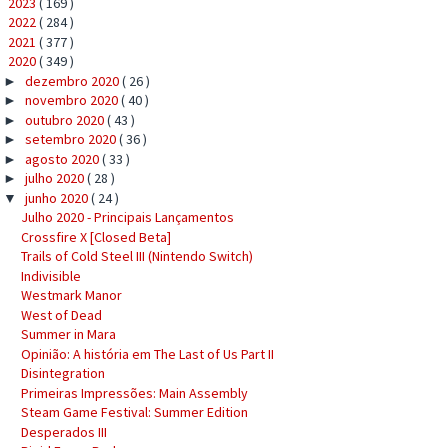
2023
( 169 )
►
2022
( 284 )
►
2021
( 377 )
►
2020
( 349 )
▼
dezembro 2020
( 26 )
►
novembro 2020
( 40 )
►
outubro 2020
( 43 )
►
setembro 2020
( 36 )
►
agosto 2020
( 33 )
►
julho 2020
( 28 )
►
junho 2020
( 24 )
▼
Julho 2020 - Principais Lançamentos
Crossfire X [Closed Beta]
Trails of Cold Steel III (Nintendo Switch)
Indivisible
Westmark Manor
West of Dead
Summer in Mara
Opinião: A história em The Last of Us Part II
Disintegration
Primeiras Impressões: Main Assembly
Steam Game Festival: Summer Edition
Desperados III