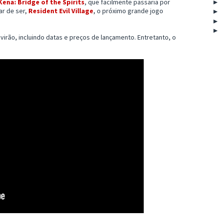
Kena: Bridge of the Spirits
, que facilmente passaria por
ar de ser,
Resident Evil Village
, o próximo grande jogo
irão, incluindo datas e preços de lançamento. Entretanto, o