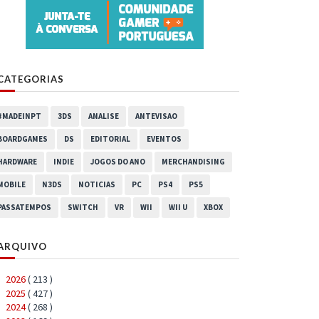
CATEGORIAS
#MADEINPT
3DS
ANALISE
ANTEVISAO
BOARDGAMES
DS
EDITORIAL
EVENTOS
HARDWARE
INDIE
JOGOS DO ANO
MERCHANDISING
MOBILE
N3DS
NOTICIAS
PC
PS4
PS5
PASSATEMPOS
SWITCH
VR
WII
WII U
XBOX
ARQUIVO
2026
( 213 )
►
2025
( 427 )
►
2024
( 268 )
►