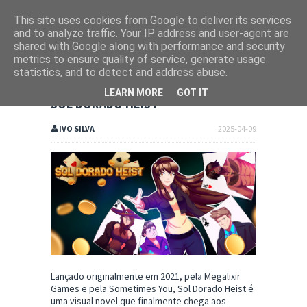
This site uses cookies from Google to deliver its services
and to analyze traffic. Your IP address and user-agent are
shared with Google along with performance and security
metrics to ensure quality of service, generate usage
statistics, and to detect and address abuse.
LEARN MORE
GOT IT
SOL DORADO HEIST
IVO SILVA
2025-04-09
Lançado originalmente em 2021, pela Megalixir
Games e pela Sometimes You, Sol Dorado Heist é
uma visual novel que finalmente chega aos