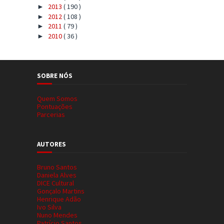
2013
( 190 )
►
2012
( 108 )
►
2011
( 79 )
►
2010
( 36 )
►
SOBRE NÓS
Quem Somos
Pontuações
Parcerias
AUTORES
Bruno Santos
Daniela Alves
DICE Cultural
Gonçalo Martins
Henrique Adão
Ivo Silva
Nuno Mendes
Patrício Santos