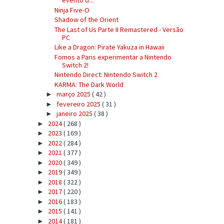
evento d...
Ninja Five-O
Shadow of the Orient
The Last of Us Parte II Remastered - Versão
PC
Like a Dragon: Pirate Yakuza in Hawaii
Fomos a Paris experimentar a Nintendo
Switch 2!
Nintendo Direct: Nintendo Switch 2
KARMA: The Dark World
março 2025
( 42 )
►
fevereiro 2025
( 31 )
►
janeiro 2025
( 38 )
►
2024
( 268 )
►
2023
( 169 )
►
2022
( 284 )
►
2021
( 377 )
►
2020
( 349 )
►
2019
( 349 )
►
2018
( 322 )
►
2017
( 220 )
►
2016
( 183 )
►
2015
( 141 )
►
2014
( 181 )
►