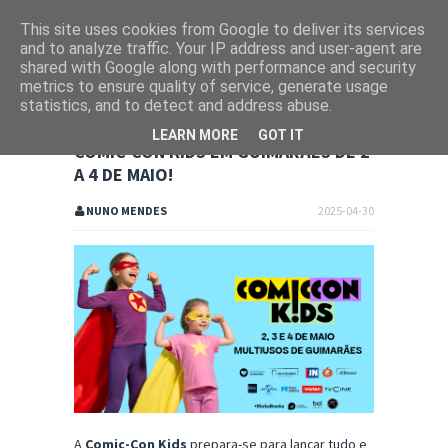
This site uses cookies from Google to deliver its services
and to analyze traffic. Your IP address and user-agent are
shared with Google along with performance and security
metrics to ensure quality of service, generate usage
statistics, and to detect and address abuse.
LEARN MORE
GOT IT
COMIC-CON KIDS EM GUIMARÃES DE 2
A 4 DE MAIO!
NUNO MENDES
2025-04-30
A
Comic-Con Kids
prepara-se para lançar tudo e