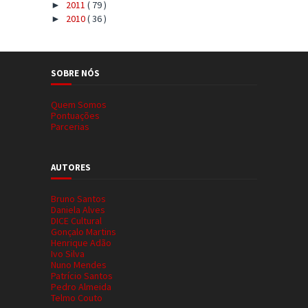
2011
( 79 )
►
2010
( 36 )
►
SOBRE NÓS
Quem Somos
Pontuações
Parcerias
AUTORES
Bruno Santos
Daniela Alves
DICE Cultural
Gonçalo Martins
Henrique Adão
Ivo Silva
Nuno Mendes
Patrício Santos
Pedro Almeida
Telmo Couto