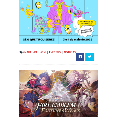
#MADEINPT
|
#NM
|
EVENTOS
|
NOTICIAS