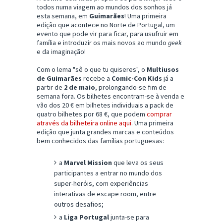
todos numa viagem ao mundos dos sonhos já
esta semana, em
Guimarães
! Uma primeira
edição que acontece no Norte de Portugal, um
evento que pode vir para ficar, para usufruir em
família e introduzir os mais novos ao mundo
geek
e da imaginação!
Com o lema "sê o que tu quiseres", o
Multiusos
de Guimarães
recebe a
Comic-Con Kids
já a
partir de
2 de maio
, prolongando-se fim de
semana fora. Os bilhetes encontram-se à venda e
vão dos 20 € em bilhetes individuais a pack de
quatro bilhetes por 68 €, que podem
comprar
através da bilheteira online aqui
. Uma primeira
edição que junta grandes marcas e conteúdos
bem conhecidos das famílias portuguesas:
a
Marvel Mission
que leva os seus
participantes a entrar no mundo dos
super-heróis, com experiências
interativas de escape room, entre
outros desafios;
a
Liga Portugal
junta-se para