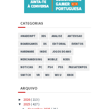
CATEGORIAS
#MADEINPT
3DS
ANALISE
ANTEVISAO
BOARDGAMES
DS
EDITORIAL
EVENTOS
HARDWARE
INDIE
JOGOS DO ANO
MERCHANDISING
MOBILE
N3DS
NOTICIAS
PC
PS4
PS5
PASSATEMPOS
SWITCH
VR
WII
WII U
XBOX
ARQUIVO
2026
( 213 )
►
2025
( 427 )
▼
dezembro 2025
( 28 )
►