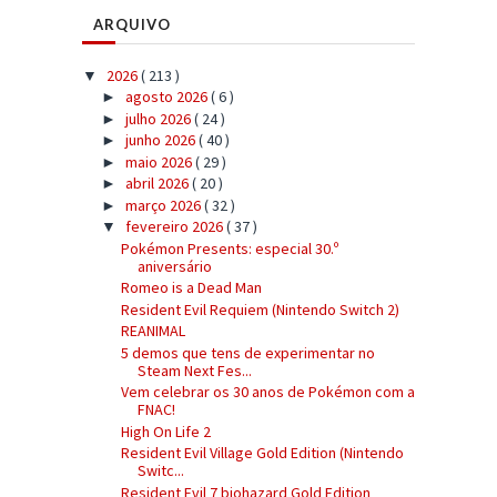
ARQUIVO
2026
( 213 )
▼
agosto 2026
( 6 )
►
julho 2026
( 24 )
►
junho 2026
( 40 )
►
maio 2026
( 29 )
►
abril 2026
( 20 )
►
março 2026
( 32 )
►
fevereiro 2026
( 37 )
▼
Pokémon Presents: especial 30.º
aniversário
Romeo is a Dead Man
Resident Evil Requiem (Nintendo Switch 2)
REANIMAL
5 demos que tens de experimentar no
Steam Next Fes...
Vem celebrar os 30 anos de Pokémon com a
FNAC!
High On Life 2
Resident Evil Village Gold Edition (Nintendo
Switc...
Resident Evil 7 biohazard Gold Edition