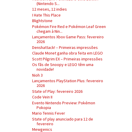
(Nintendo S...
12 meses, 12 indies
I Hate This Place
Blightstone
Pokémon Fire Red e Pokémon Leaf Green
chegam à Nin...
Lançamentos Xbox Game Pass: fevereiro
2026
Denshattack! – Primeiras impressões
Claude Monet ganha obra feita em LEGO
Scott Pilgrim EX – Primeiras impressões
Os fãs de Snoopy e LEGO têm uma
novidade!
Nioh 3
Lançamentos PlayStation Plus: fevereiro
2026
State of Play: fevereiro 2026
Code Vein II
Evento Nintendo Preview: Pokémon
Pokopia
Mario Tennis Fever
State of play anunciado para 12 de
fevereiro
Mewgenics