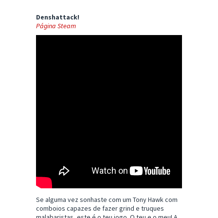
Denshattack!
Página Steam
Se alguma vez sonhaste com um Tony Hawk com
comboios capazes de fazer grind e truques
malabaristas, este é o teu jogo. O teu e o meu! A