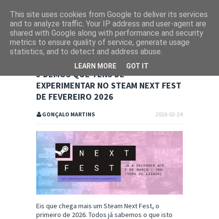
This site uses cookies from Google to deliver its services
and to analyze traffic. Your IP address and user-agent are
shared with Google along with performance and security
metrics to ensure quality of service, generate usage
statistics, and to detect and address abuse.
LEARN MORE
GOT IT
5 DEMOS QUE TENS DE
EXPERIMENTAR NO STEAM NEXT FEST
DE FEVEREIRO 2026
GONÇALO MARTINS
2026-02-24
Eis que chega mais um Steam Next Fest, o
primeiro de 2026. Todos já sabemos o que isto