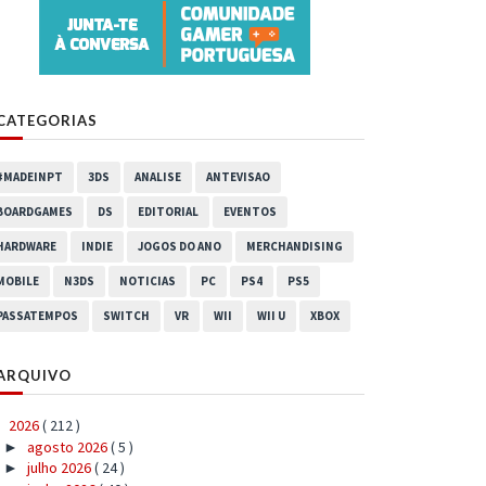
CATEGORIAS
#MADEINPT
3DS
ANALISE
ANTEVISAO
BOARDGAMES
DS
EDITORIAL
EVENTOS
HARDWARE
INDIE
JOGOS DO ANO
MERCHANDISING
MOBILE
N3DS
NOTICIAS
PC
PS4
PS5
PASSATEMPOS
SWITCH
VR
WII
WII U
XBOX
ARQUIVO
2026
( 212 )
▼
agosto 2026
( 5 )
►
julho 2026
( 24 )
►