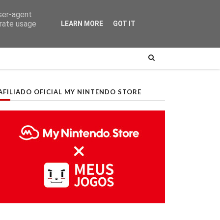
user-agent
erate usage
LEARN MORE
GOT IT
AFILIADO OFICIAL MY NINTENDO STORE