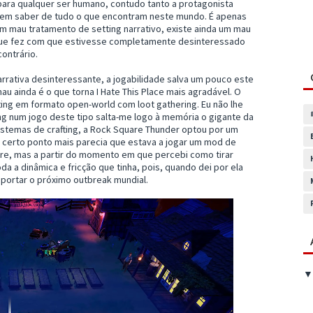
ara qualquer ser humano, contudo tanto a protagonista
em saber de tudo o que encontram neste mundo. É apenas
m mau tratamento de setting narrativo, existe ainda um mau
 que fez com que estivesse completamente desinteressado
ontrário.
rrativa desinteressante, a jogabilidade salva um pouco este
mau ainda é o que torna I Hate This Place mais agradável. O
ting em formato open-world com loot gathering. Eu não lhe
ing num jogo deste tipo salta-me logo à memória o gigante da
sistemas de crafting, a Rock Square Thunder optou por um
 A certo ponto mais parecia que estava a jogar um mod de
ure, mas a partir do momento em que percebi como tirar
da a dinâmica e fricção que tinha, pois, quando dei por ela
portar o próximo outbreak mundial.