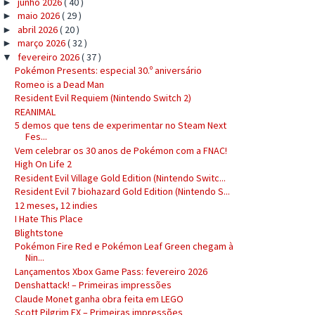
junho 2026
( 40 )
►
maio 2026
( 29 )
►
abril 2026
( 20 )
►
março 2026
( 32 )
►
fevereiro 2026
( 37 )
▼
Pokémon Presents: especial 30.º aniversário
Romeo is a Dead Man
Resident Evil Requiem (Nintendo Switch 2)
REANIMAL
5 demos que tens de experimentar no Steam Next
Fes...
Vem celebrar os 30 anos de Pokémon com a FNAC!
High On Life 2
Resident Evil Village Gold Edition (Nintendo Switc...
Resident Evil 7 biohazard Gold Edition (Nintendo S...
12 meses, 12 indies
I Hate This Place
Blightstone
Pokémon Fire Red e Pokémon Leaf Green chegam à
Nin...
Lançamentos Xbox Game Pass: fevereiro 2026
Denshattack! – Primeiras impressões
Claude Monet ganha obra feita em LEGO
Scott Pilgrim EX – Primeiras impressões