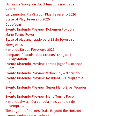
Os fãs de Snoopy e LEGO têm uma novidade!
Nioh 3
Lançamentos PlayStation Plus: fevereiro 2026
State of Play: fevereiro 2026
Code Vein II
Evento Nintendo Preview: Pokémon Pokopia
Mario Tennis Fever
State of play anunciado para 12 de fevereiro
Mewgenics
Nintendo Direct: Fevereiro 2026
Campanha "Escolha dos Críticos" chegou à
PlayStation
Evento Nintendo Preview: fomos jogar à Nintendo
em...
Evento Nintendo Preview: Virtual Boy – Nintendo Cl...
Evento Nintendo Preview: Resident Evil Requiem e
P...
Evento Nintendo Preview: Super Mario Bros. Wonder
...
Evento Nintendo Preview: Mario Tennis Fever
Nintendo Switch é a consola mais vendida de
sempre...
The Legend of Heroes: Trails Beyond the Horizon
Vamos ajudar Leiria! E não só