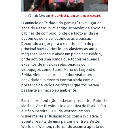
Vê mais fotos em
https://instagram.com/meusjogos.pt/
O anúncio da "cidade do gaming" teve lugar na
zona do Beato, num antigo armazém de apoio às
cabines de comboio, onde de facto ainda se
ouvem os sons da locomotivas a passar.
Decorado a rigor para o evento, além do palco
principal havia vários locais alusivos às antigas
máquinas Arcade e ainda um palco secundário,
onde actuou uma banda que tocou pequenos
excertos de músicas relacionadas com
videojogos como Super Mario ou Legend of
Zelda. Além da imprensa e dos visitantes
convidados, o evento contou ainda com a
presença de vários
cosplayers
que trouxeram
bastante animação ao ambiente.
Para a apresentação, estavam presentes Roberta
Medina, Vice-Presidente executiva do Rock in Rio
e Mário Pereira, COO da Worten, ambos
visivelmente entusiasmados com a iniciativa. O
evento resulta de uma parceria entre a Better
World e a Worten, reforçando assim a aposta do