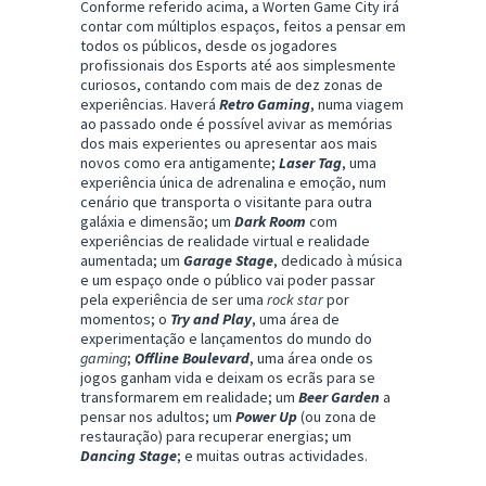
Conforme referido acima, a Worten Game City irá
contar com múltiplos espaços, feitos a pensar em
todos os públicos, desde os jogadores
profissionais dos Esports até aos simplesmente
curiosos, contando com mais de dez zonas de
experiências. Haverá
Retro Gaming
,
numa
viagem
ao passado onde é possível avivar as memórias
dos mais experientes ou apresentar aos mais
novos como era antigamente;
Laser Tag
, uma
experiência única de adrenalina e emoção, num
cenário que transporta o visitante para outra
galáxia e dimensão; um
Dark Room
com
experiências de realidade virtual e realidade
aumentada; um
Garage Stage
, dedicado à música
e um espaço onde o público vai poder passar
pela experiência de ser uma
rock star
por
momentos; o
Try and Play
, uma área de
experimentação e lançamentos do mundo do
gaming
;
Offline Boulevard
, uma área onde os
jogos ganham vida e deixam os ecrãs para se
transformarem em realidade; um
Beer Garden
a
pensar nos adultos; um
Power Up
(ou zona de
restauração) para recuperar energias; um
Dancing Stage
; e muitas outras actividades.