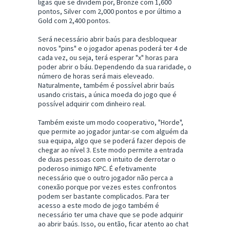
ligas que se dividem por, Bronze com 1,600
pontos, Silver com 2,000 pontos e por último a
Gold com 2,400 pontos.
Será necessário abrir baús para desbloquear
novos "pins" e o jogador apenas poderá ter 4 de
cada vez, ou seja, terá esperar "x" horas para
poder abrir o báu. Dependendo da sua raridade, o
número de horas será mais eleveado.
Naturalmente, também é possível abrir baús
usando cristais, a única moeda do jogo que é
possível adquirir com dinheiro real.
Também existe um modo cooperativo, "Horde",
que permite ao jogador juntar-se com alguém da
sua equipa, algo que se poderá fazer depois de
chegar ao nível 3. Este modo permite a entrada
de duas pessoas com o intuito de derrotar o
poderoso inimigo NPC. É efetivamente
necessário que o outro jogador não perca a
conexão porque por vezes estes confrontos
podem ser bastante complicados. Para ter
acesso a este modo de jogo também é
necessário ter uma chave que se pode adquirir
ao abrir baús. Isso, ou então, ficar atento ao chat