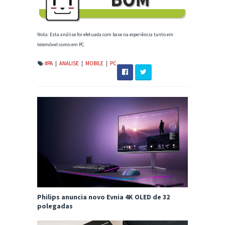
Nota: Esta análise foi efetuada com base na experiência tanto em
telemóvel como em PC.
#PA
|
ANALISE
|
MOBILE
|
PC
Philips anuncia novo Evnia 4K OLED de 32
polegadas