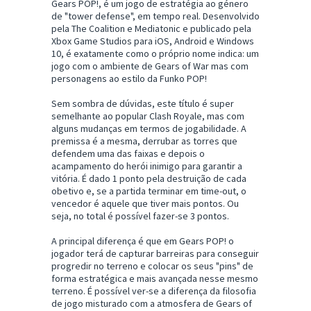
Gears POP!, é um jogo de estratégia ao género
de "tower defense", em tempo real. Desenvolvido
pela The Coalition e Mediatonic e publicado pela
Xbox Game Studios para iOS, Android e Windows
10, é exatamente como o próprio nome indica: um
jogo com o ambiente de Gears of War mas com
personagens ao estilo da Funko POP!
Sem sombra de dúvidas, este título é super
semelhante ao popular Clash Royale, mas com
alguns mudanças em termos de jogabilidade. A
premissa é a mesma, derrubar as torres que
defendem uma das faixas e depois o
acampamento do herói inimigo para garantir a
vitória. É dado 1 ponto pela destruição de cada
obetivo e, se a partida terminar em time-out, o
vencedor é aquele que tiver mais pontos. Ou
seja, no total é possível fazer-se 3 pontos.
A principal diferença é que em Gears POP! o
jogador terá de capturar barreiras para conseguir
progredir no terreno e colocar os seus "pins" de
forma estratégica e mais avançada nesse mesmo
terreno. É possível ver-se a diferença da filosofia
de jogo misturado com a atmosfera de Gears of