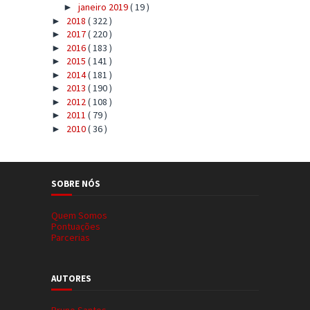
janeiro 2019
( 19 )
►
2018
( 322 )
►
2017
( 220 )
►
2016
( 183 )
►
2015
( 141 )
►
2014
( 181 )
►
2013
( 190 )
►
2012
( 108 )
►
2011
( 79 )
►
2010
( 36 )
►
SOBRE NÓS
Quem Somos
Pontuações
Parcerias
AUTORES
Bruno Santos