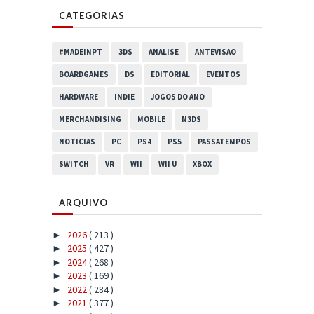
CATEGORIAS
#MADEINPT
3DS
ANALISE
ANTEVISAO
BOARDGAMES
DS
EDITORIAL
EVENTOS
HARDWARE
INDIE
JOGOS DO ANO
MERCHANDISING
MOBILE
N3DS
NOTICIAS
PC
PS4
PS5
PASSATEMPOS
SWITCH
VR
WII
WII U
XBOX
ARQUIVO
2026
( 213 )
►
2025
( 427 )
►
2024
( 268 )
►
2023
( 169 )
►
2022
( 284 )
►
2021
( 377 )
►