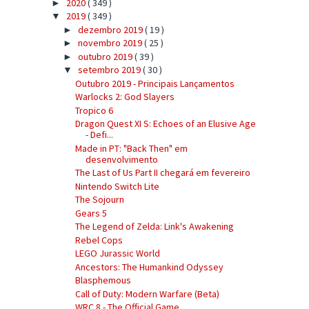
2020
( 349 )
►
2019
( 349 )
▼
dezembro 2019
( 19 )
►
novembro 2019
( 25 )
►
outubro 2019
( 39 )
►
setembro 2019
( 30 )
▼
Outubro 2019 - Principais Lançamentos
Warlocks 2: God Slayers
Tropico 6
Dragon Quest XI S: Echoes of an Elusive Age
- Defi...
Made in PT: "Back Then" em
desenvolvimento
The Last of Us Part II chegará em fevereiro
Nintendo Switch Lite
The Sojourn
Gears 5
The Legend of Zelda: Link's Awakening
Rebel Cops
LEGO Jurassic World
Ancestors: The Humankind Odyssey
Blasphemous
Call of Duty: Modern Warfare (Beta)
WRC 8 - The Official Game