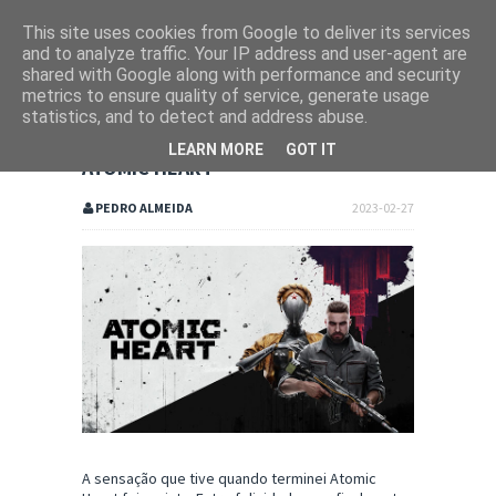
This site uses cookies from Google to deliver its services
and to analyze traffic. Your IP address and user-agent are
shared with Google along with performance and security
metrics to ensure quality of service, generate usage
statistics, and to detect and address abuse.
LEARN MORE
GOT IT
ATOMIC HEART
PEDRO ALMEIDA
2023-02-27
A sensação que tive quando terminei Atomic