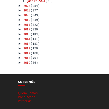
janeiro 2023
( 21 )
►
2022
( 284 )
►
2021
( 377 )
►
2020
( 349 )
►
2019
( 349 )
►
2018
( 322 )
►
2017
( 220 )
►
2016
( 183 )
►
2015
( 141 )
►
2014
( 181 )
►
2013
( 190 )
►
2012
( 108 )
►
2011
( 79 )
►
2010
( 36 )
►
SOBRE NÓS
Quem Somos
Pontuações
Parcerias