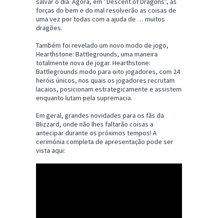
salvar o dia. Agora, em ”Descent of Dragons”, as
forças do bem e do mal resolverão as coisas de
uma vez por todas com a ajuda de … muitos
dragões.
Também foi revelado um novo modo de jogo,
Hearthstone: Battlegrounds, uma maneira
totalmente nova de jogar. Hearthstone:
Battlegrounds modo para oito jogadores, com 24
heróis únicos, nos quais os jogadores recrutam
lacaios, posicionam estrategicamente e assistem
enquanto lutam pela supremacia.
Em geral, grandes novidades para os fãs da
Blizzard, onde não lhes faltarão coisas a
antecipar durante os próximos tempos! A
cerimónia completa de apresentação pode ser
vista aqui: