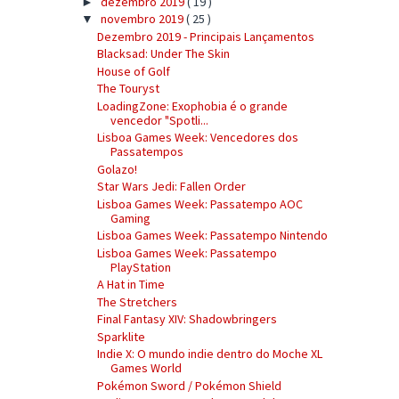
dezembro 2019
( 19 )
►
novembro 2019
( 25 )
▼
Dezembro 2019 - Principais Lançamentos
Blacksad: Under The Skin
House of Golf
The Touryst
LoadingZone: Exophobia é o grande
vencedor "Spotli...
Lisboa Games Week: Vencedores dos
Passatempos
Golazo!
Star Wars Jedi: Fallen Order
Lisboa Games Week: Passatempo AOC
Gaming
Lisboa Games Week: Passatempo Nintendo
Lisboa Games Week: Passatempo
PlayStation
A Hat in Time
The Stretchers
Final Fantasy XIV: Shadowbringers
Sparklite
Indie X: O mundo indie dentro do Moche XL
Games World
Pokémon Sword / Pokémon Shield