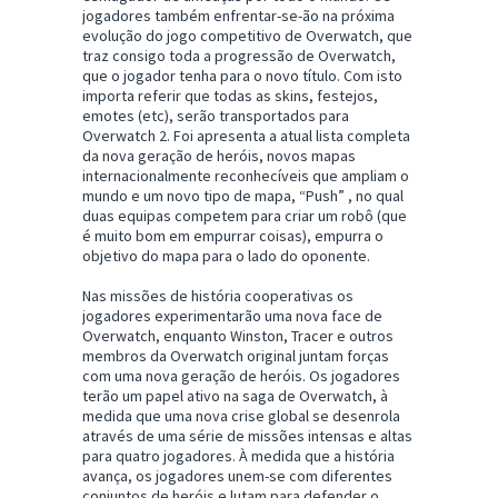
jogadores também enfrentar-se-ão na próxima
evolução do jogo competitivo de Overwatch, que
traz consigo toda a progressão de Overwatch,
que o jogador tenha para o novo título. Com isto
importa referir que todas as skins, festejos,
emotes (etc), serão transportados para
Overwatch 2. Foi apresenta a atual lista completa
da nova geração de heróis, novos mapas
internacionalmente reconhecíveis que ampliam o
mundo e um novo tipo de mapa, “Push” , no qual
duas equipas competem para criar um robô (que
é muito bom em empurrar coisas), empurra o
objetivo do mapa para o lado do oponente.
Nas missões de história cooperativas os
jogadores experimentarão uma nova face de
Overwatch, enquanto Winston, Tracer e outros
membros da Overwatch original juntam forças
com uma nova geração de heróis. Os jogadores
terão um papel ativo na saga de Overwatch, à
medida que uma nova crise global se desenrola
através de uma série de missões intensas e altas
para quatro jogadores. À medida que a história
avança, os jogadores unem-se com diferentes
conjuntos de heróis e lutam para defender o