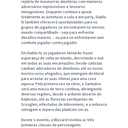
repleta de masmorras aleatórias com inúmeros
adversários imprevisíveis e tesouros
inimagináveis. Enquanto continua a apoiar
totalmente as aventuras a solo e em party, Diablo
IV também oferecerá oportunidades para os
grupos de jogadores se encontrarem no mesmo
mundo compartilhado - seja para enfrentar
desafios maiores ... ou para se enfrentarem num
combate jogador contra jogador.
Em Diablo IV, os jogadores tentarão trazer
esperança de volta ao mundo, derrotando o mal
em todas as suas encarnações. Desde cultistas
canibais adoradores de demônios até os novos
mortos-vivos afogados, que emergem do litoral
para arrastar as suas vítimas para uma cova
aquosa. Pela primeira vez na série, o Santuário
será uma massa de terra contínua, abrangendo
diversas regiões, desde o ardente deserto do
Kejhistan, até as florestas verdejantes de
Scosglen, infestadas de lobisomens, e a natureza
selvagem e áspera das planícies secas.
Durate o evento, a Blizzard revelou as três
primeiras classes de personagens: