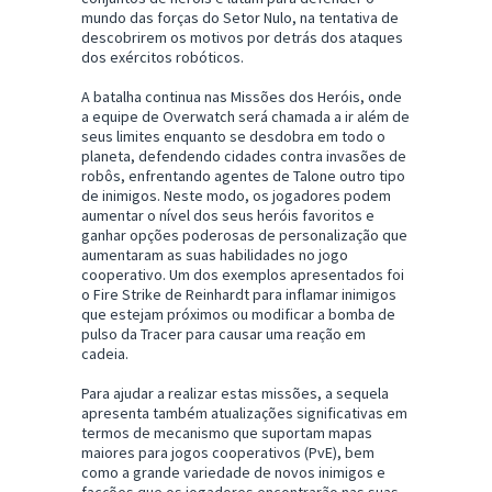
mundo das forças do Setor Nulo, na tentativa de
descobrirem os motivos por detrás dos ataques
dos exércitos robóticos.
A batalha continua nas Missões dos Heróis, onde
a equipe de Overwatch será chamada a ir além de
seus limites enquanto se desdobra em todo o
planeta, defendendo cidades contra invasões de
robôs, enfrentando agentes de Talone outro tipo
de inimigos. Neste modo, os jogadores podem
aumentar o nível dos seus heróis favoritos e
ganhar opções poderosas de personalização que
aumentaram as suas habilidades no jogo
cooperativo. Um dos exemplos apresentados foi
o Fire Strike de Reinhardt para inflamar inimigos
que estejam próximos ou modificar a bomba de
pulso da Tracer para causar uma reação em
cadeia.
Para ajudar a realizar estas missões, a sequela
apresenta também atualizações significativas em
termos de mecanismo que suportam mapas
maiores para jogos cooperativos (PvE), bem
como a grande variedade de novos inimigos e
facções que os jogadores encontrarão nas suas