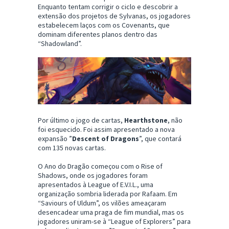
Enquanto tentam corrigir o ciclo e descobrir a
extensão dos projetos de Sylvanas, os jogadores
estabelecem laços com os Covenants, que
dominam diferentes planos dentro das
“Shadowland”.
Por último o jogo de cartas,
Hearthstone
, não
foi esquecido. Foi assim apresentado a nova
expansão ”
Descent of Dragons
”, que contará
com 135 novas cartas.
O Ano do Dragão começou com o Rise of
Shadows, onde os jogadores foram
apresentados à League of E.V.I.L., uma
organização sombria liderada por Rafaam. Em
“Saviours of Uldum”, os vilões ameaçaram
desencadear uma praga de fim mundial, mas os
jogadores uniram-se à “League of Explorers” para