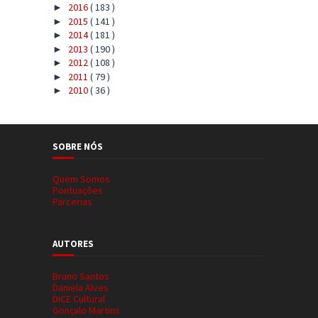
2016
( 183 )
►
2015
( 141 )
►
2014
( 181 )
►
2013
( 190 )
►
2012
( 108 )
►
2011
( 79 )
►
2010
( 36 )
►
SOBRE NÓS
Quem Somos
Pontuações
Parcerias
AUTORES
Bruno Santos
Daniela Alves
DICE Cultural
Gonçalo Martins