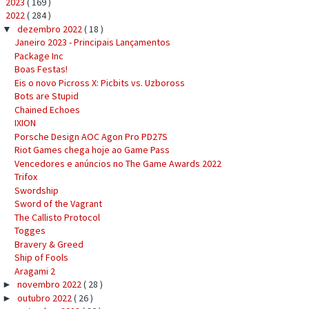
2023
( 169 )
►
2022
( 284 )
▼
dezembro 2022
( 18 )
▼
Janeiro 2023 - Principais Lançamentos
Package Inc
Boas Festas!
Eis o novo Picross X: Picbits vs. Uzboross
Bots are Stupid
Chained Echoes
IXION
Porsche Design AOC Agon Pro PD27S
Riot Games chega hoje ao Game Pass
Vencedores e anúncios no The Game Awards 2022
Trifox
Swordship
Sword of the Vagrant
The Callisto Protocol
Togges
Bravery & Greed
Ship of Fools
Aragami 2
novembro 2022
( 28 )
►
outubro 2022
( 26 )
►