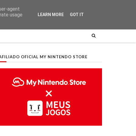
user-agent
erate usage
LEARN MORE
GOT IT
AFILIADO OFICIAL MY NINTENDO STORE