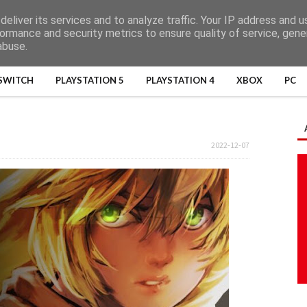
eliver its services and to analyze traffic. Your IP address and 
ormance and security metrics to ensure quality of service, gen
abuse.
SWITCH
PLAYSTATION 5
PLAYSTATION 4
XBOX
PC
2022-12-07