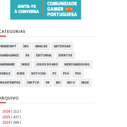
CATEGORIAS
#MADEINPT
3DS
ANALISE
ANTEVISAO
BOARDGAMES
DS
EDITORIAL
EVENTOS
HARDWARE
INDIE
JOGOS DO ANO
MERCHANDISING
MOBILE
N3DS
NOTICIAS
PC
PS4
PS5
PASSATEMPOS
SWITCH
VR
WII
WII U
XBOX
ARQUIVO
2026
( 212 )
►
2025
( 427 )
►
2024
( 268 )
►