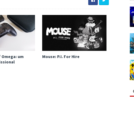
uf Omega: um
Mouse: P.I. For Hire
ssional