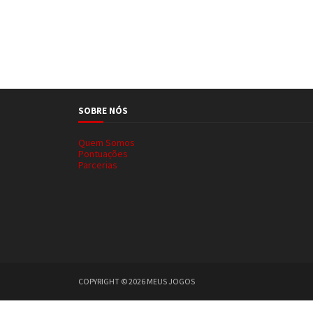
SOBRE NÓS
Quem Somos
Pontuações
Parcerias
COPYRIGHT ©
2026
MEUS JOGOS