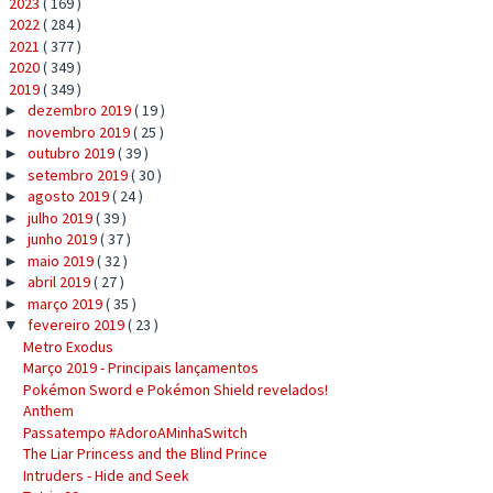
2023
( 169 )
►
2022
( 284 )
►
2021
( 377 )
►
2020
( 349 )
►
2019
( 349 )
▼
dezembro 2019
( 19 )
►
novembro 2019
( 25 )
►
outubro 2019
( 39 )
►
setembro 2019
( 30 )
►
agosto 2019
( 24 )
►
julho 2019
( 39 )
►
junho 2019
( 37 )
►
maio 2019
( 32 )
►
abril 2019
( 27 )
►
março 2019
( 35 )
►
fevereiro 2019
( 23 )
▼
Metro Exodus
Março 2019 - Principais lançamentos
Pokémon Sword e Pokémon Shield revelados!
Anthem
Passatempo #AdoroAMinhaSwitch
The Liar Princess and the Blind Prince
Intruders - Hide and Seek