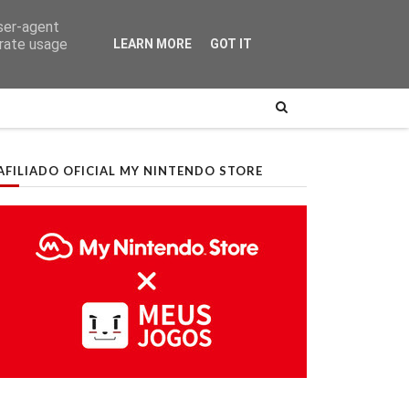
user-agent
erate usage
LEARN MORE
GOT IT
AFILIADO OFICIAL MY NINTENDO STORE