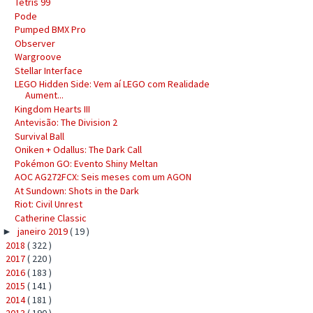
Tetris 99
Pode
Pumped BMX Pro
Observer
Wargroove
Stellar Interface
LEGO Hidden Side: Vem aí LEGO com Realidade
Aument...
Kingdom Hearts III
Antevisão: The Division 2
Survival Ball
Oniken + Odallus: The Dark Call
Pokémon GO: Evento Shiny Meltan
AOC AG272FCX: Seis meses com um AGON
At Sundown: Shots in the Dark
Riot: Civil Unrest
Catherine Classic
janeiro 2019
( 19 )
►
2018
( 322 )
►
2017
( 220 )
►
2016
( 183 )
►
2015
( 141 )
►
2014
( 181 )
►