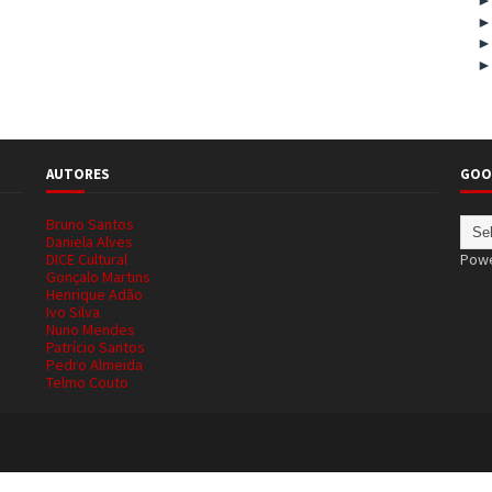
AUTORES
GOO
Bruno Santos
Daniela Alves
DICE Cultural
Pow
Gonçalo Martins
Henrique Adão
Ivo Silva
Nuno Mendes
Patrício Santos
Pedro Almeida
Telmo Couto