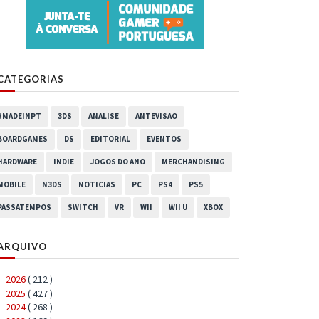
CATEGORIAS
#MADEINPT
3DS
ANALISE
ANTEVISAO
BOARDGAMES
DS
EDITORIAL
EVENTOS
HARDWARE
INDIE
JOGOS DO ANO
MERCHANDISING
MOBILE
N3DS
NOTICIAS
PC
PS4
PS5
PASSATEMPOS
SWITCH
VR
WII
WII U
XBOX
ARQUIVO
2026
( 212 )
►
2025
( 427 )
►
2024
( 268 )
►