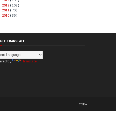
2013
( 190 )
►
2012
( 108 )
►
2011
( 79 )
►
2010
( 36 )
►
GLE TRANSLATE
ered by
Translate
TOP