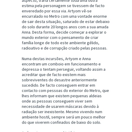
aspecto, traria certamente toda uma outra
estima pela personagem se tivessem de facto
enveredado por essa via. Artyom vê-se
encurralado no Metro com uma vontade enorme
de sair desta situação, saturado de estar debaixo
do solo durante 20 longos anos com a sua amada
Anna. Desta forma, decide começar a explorar o
mundo exterior com o pensamento de criar
família longe de todo este ambiente gélido,
radioativo e de corrupção criado pelas pessoas.
Numa destas incursões, Artyom e Anna
encontram um comboio em funcionamento e
depressa o tentam perseguir, voltando assim a
acreditar que de facto existem mais
sobreviventes do desastre anteriormente
sucedido. De facto conseguem entrar em
contacto com pessoas do exterior do Metro, que
lhes informam que existem pequenas aldeias
onde as pessoas conseguem viver sem
necessidade de usarem máscaras devido à
radiação ser inexistente. Mesmo vivendo num
ambiente hostil, sempre será um pouco melhor
do que viverem confinados de baixo do solo.