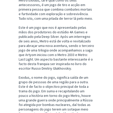
Metro Exodus, tal e qual como os seus
antecessores, é um jogo de tiro e acção em
primeira pessoa que combina combates mortais
e furtividade com exploração e sobrevivência.
Tudo isto, com uma pitada de terror lá pelo meio.
Este é um jogo que nos é apresentado pelas
mãos dos produtores do estúdio 4A Games e
publicado pela Deep Silver. Após um interregno
de seis anos, Metro está de volta e revitalizado
para abraçar uma nova aventura, sendo o terceiro
jogo de uma trilogia onde acompanhamos a saga
que Artyom iniciou com o Metro 2033 e Metro:
Last Light. Um aspecto bastante interessante é o
facto desta franquia ser inspirada no livro do
escritor Russo Dmitriy Glukhovskiy.
Exodus, o nome do jogo, significa saída de um
grupo de pessoas de uma região para a outra.
Este é de facto o objectivo principal de toda a
trama do jogo. Em suma e recapitulando um
pouco a história em torno do jogo Metro, houve
uma grande guerra onde principalmente a Rússia
foi atingida por bombas nucleares, daí todas as
personagens do jogo terem um sotaque meio