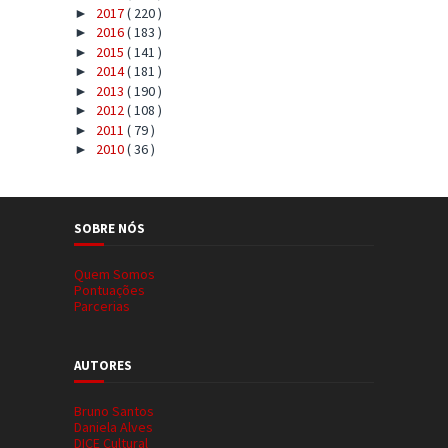
2017
( 220 )
►
2016
( 183 )
►
2015
( 141 )
►
2014
( 181 )
►
2013
( 190 )
►
2012
( 108 )
►
2011
( 79 )
►
2010
( 36 )
►
SOBRE NÓS
Quem Somos
Pontuações
Parcerias
AUTORES
Bruno Santos
Daniela Alves
DICE Cultural