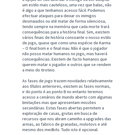
um estilo mais cauteloso, uma vez que balas, não
é algo a que tenhamos acesso fácil. Podemos
efectuar ataques para deixar os inimigos
desmaiados ou até matar de forma silenciosa,
tendo sempre na memória que cada morte trará
consequências para a história final. Sim, existem
vários finais de história consoante o nosso estilo
de jogo, quase que como uma espécie de Karma
– O final bom e o final mau. Não é que o jogador
não posso matar humanos no jogo, mas haverá
consequências. Existem de facto humanos que
querem matar o jogador e outros que se rendem
a meio do tiroteio.
As fases de jogo trazem novidades relativamente
aos títulos anteriores, existem as fases normais,
ir do ponto A ao ponto B no entanto teremos
acesso a cenários de mundo aberto com algumas
limitações mas que apresentam missões
secundárias. Estas fases abertas permitem a
exploração de casas, grutas em busca de
recursos que nos abram caminho a upgrades das
armas, ao fabrico de granadas, molotovs e até
mesmo dos medkits. Tudo isto é opcional.