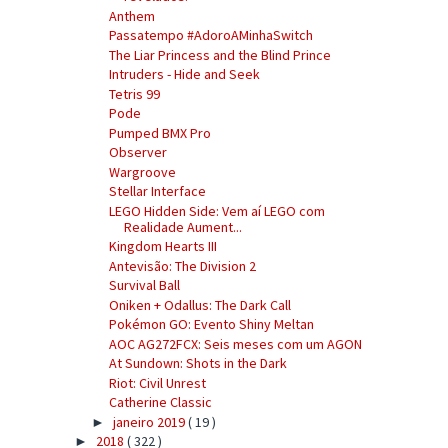
Anthem
Passatempo #AdoroAMinhaSwitch
The Liar Princess and the Blind Prince
Intruders - Hide and Seek
Tetris 99
Pode
Pumped BMX Pro
Observer
Wargroove
Stellar Interface
LEGO Hidden Side: Vem aí LEGO com
Realidade Aument...
Kingdom Hearts III
Antevisão: The Division 2
Survival Ball
Oniken + Odallus: The Dark Call
Pokémon GO: Evento Shiny Meltan
AOC AG272FCX: Seis meses com um AGON
At Sundown: Shots in the Dark
Riot: Civil Unrest
Catherine Classic
janeiro 2019
( 19 )
►
2018
( 322 )
►