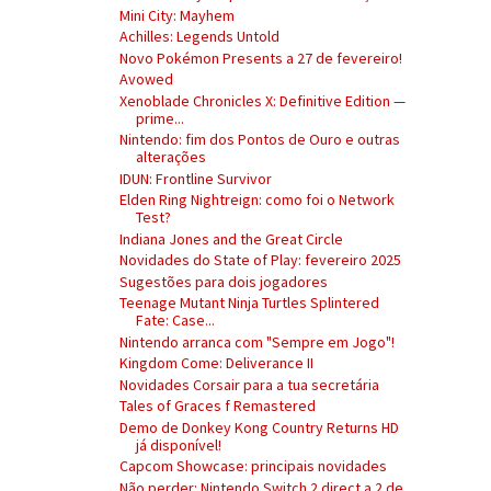
Mini City: Mayhem
Achilles: Legends Untold
Novo Pokémon Presents a 27 de fevereiro!
Avowed
Xenoblade Chronicles X: Definitive Edition —
prime...
Nintendo: fim dos Pontos de Ouro e outras
alterações
IDUN: Frontline Survivor
Elden Ring Nightreign: como foi o Network
Test?
Indiana Jones and the Great Circle
Novidades do State of Play: fevereiro 2025
Sugestões para dois jogadores
Teenage Mutant Ninja Turtles Splintered
Fate: Case...
Nintendo arranca com "Sempre em Jogo"!
Kingdom Come: Deliverance II
Novidades Corsair para a tua secretária
Tales of Graces f Remastered
Demo de Donkey Kong Country Returns HD
já disponível!
Capcom Showcase: principais novidades
Não perder: Nintendo Switch 2 direct a 2 de