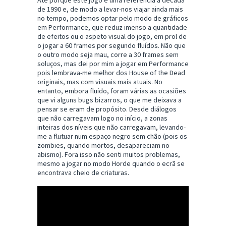
Até porque este jogo é uma referência à década
de 1990 e, de modo a levar-nos viajar ainda mais
no tempo, podemos optar pelo modo de gráficos
em Performance, que reduz imenso a quantidade
de efeitos ou o aspeto visual do jogo, em prol de
o jogar a 60 frames por segundo fluídos. Não que
o outro modo seja mau, corre a 30 frames sem
soluços, mas dei por mim a jogar em Performance
pois lembrava-me melhor dos House of the Dead
originais, mas com visuais mais atuais. No
entanto, embora fluído, foram várias as ocasiões
que vi alguns bugs bizarros, o que me deixava a
pensar se eram de propósito. Desde diálogos
que não carregavam logo no início, a zonas
inteiras dos níveis que não carregavam, levando-
me a flutuar num espaço negro sem chão (pois os
zombies, quando mortos, desapareciam no
abismo). Fora isso não senti muitos problemas,
mesmo a jogar no modo Horde quando o ecrã se
encontrava cheio de criaturas.