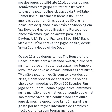
me dos jogos de 1998 até 2010, de quando nos
sentávamos em grupo em frente a um velho
televisor a jogar velhos clássicos da PlayStation,
GameCube ou Dreamcast horas a fio. Tenho
imensas boas memórias dos anos 90 e, uma
delas, era de quando ia ao Arrábida Shopping em
Vila Nova de Gaia ou ao Brasília no Porto, onde
encontrávamos lojas de
arcade
para jogar
Daytona USA, King of Fighters 98 ou SEGA Rally.
Mas o meu vício estava nos jogos de tiro, desde
Virtua Cop a House of the Dead.
Quase 26 anos depois temos The House of the
Dead: Remake para a Nintendo Switch, o que para
mim tornou-se uma autêntica viagem no tempo e
levou-me de novo às
arcade
, embora agora numa
TV e não a jogar em ecrãs com tons verdes ou
cinza, e sem precisar de andar com os bolsos
cheios com moedas de 50 ou 100 Escudos. Um
jogo onde... bem... como o jogo indica, entramos
numa mansão onde o mal reside, sendo que o mal
são mortos vivos. Não confundindo com outro
jogo da mesma época, que também partilha um
gosto por habitações infestadas de zombies e
ficção científica com teorias incríveis.