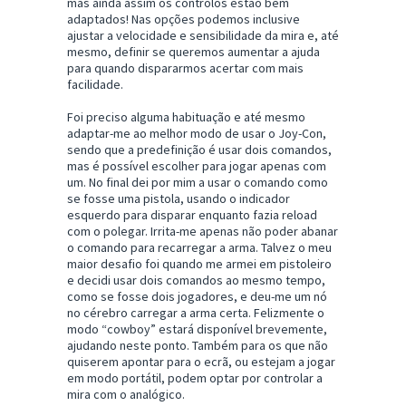
mas ainda assim os controlos estão bem
adaptados! Nas opções podemos inclusive
ajustar a velocidade e sensibilidade da mira e, até
mesmo, definir se queremos aumentar a ajuda
para quando dispararmos acertar com mais
facilidade.
Foi preciso alguma habituação e até mesmo
adaptar-me ao melhor modo de usar o Joy-Con,
sendo que a predefinição é usar dois comandos,
mas é possível escolher para jogar apenas com
um. No final dei por mim a usar o comando como
se fosse uma pistola, usando o indicador
esquerdo para disparar enquanto fazia reload
com o polegar. Irrita-me apenas não poder abanar
o comando para recarregar a arma. Talvez o meu
maior desafio foi quando me armei em pistoleiro
e decidi usar dois comandos ao mesmo tempo,
como se fosse dois jogadores, e deu-me um nó
no cérebro carregar a arma certa. Felizmente o
modo “cowboy” estará disponível brevemente,
ajudando neste ponto. Também para os que não
quiserem apontar para o ecrã, ou estejam a jogar
em modo portátil, podem optar por controlar a
mira com o analógico.