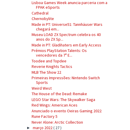
Lisboa Games Week anuncia parceria com a
FPAK eSports
Cathedral
Chernobylite
Made in PT: Universe51: Tannhäuser Wars
chegará em...
Museu LOAD ZX Spectrum celebra os 40
anos do ZX Sp...
Made in PT: Gladihaters em Early Access
Prémios PlayStation Talents: Os
vencedores da 7ª E...
Toodee and Topdee
Reverie Knights Tactics
MLB The Show 22
Primeiras Impressões: Nintendo Switch
Sports
Weird West
The House of the Dead: Remake
LEGO Star Wars: The Skywalker Saga
Red Wings: American Aces
Anunciado o evento Oeiras Gaming 2022
Rune Factory 5
Never Alone: Arctic Collection
março 2022
( 27 )
►