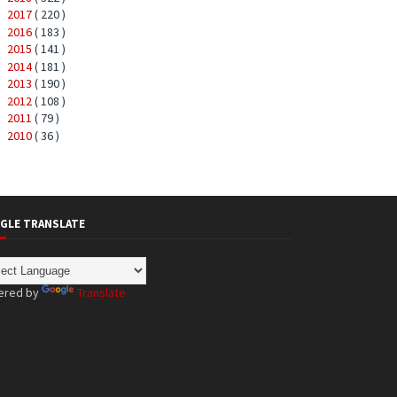
2017
( 220 )
►
2016
( 183 )
►
2015
( 141 )
►
2014
( 181 )
►
2013
( 190 )
►
2012
( 108 )
►
2011
( 79 )
►
2010
( 36 )
►
GLE TRANSLATE
ered by
Translate