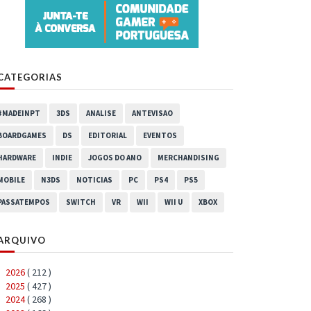
CATEGORIAS
#MADEINPT
3DS
ANALISE
ANTEVISAO
BOARDGAMES
DS
EDITORIAL
EVENTOS
HARDWARE
INDIE
JOGOS DO ANO
MERCHANDISING
MOBILE
N3DS
NOTICIAS
PC
PS4
PS5
PASSATEMPOS
SWITCH
VR
WII
WII U
XBOX
ARQUIVO
2026
( 212 )
►
2025
( 427 )
►
2024
( 268 )
►