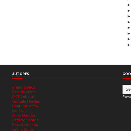
AUTORES
GOO
Bruno Santos
Daniela Alves
DICE Cultural
Pow
Gonçalo Martins
Henrique Adão
Ivo Silva
Nuno Mendes
Patrício Santos
Pedro Almeida
Telmo Couto