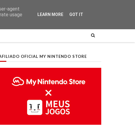
user-agent
erate usage
LEARN MORE
GOT IT
AFILIADO OFICIAL MY NINTENDO STORE