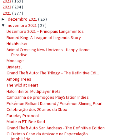
2023
( 169 )
►
2022
( 284 )
►
2021
( 377 )
▼
dezembro 2021
( 26 )
►
novembro 2021
( 27 )
▼
Dezembro 2021 – Principais Lançamentos
Ruined King: A League of Legends Story
HitchHicker
Animal Crossing New Horizons - Happy Home
Paradise
Moncage
UnMetal
Grand Theft Auto: The Trilogy – The Definitive Edi...
Among Trees
The Wild at Heart
Halo Infinite: Multiplayer Beta
Campanha de promoções PlayStation Indies
Pokémon Brilliant Diamond / Pokémon Shining Pearl
Celebração dos 20 anos da Xbox
Faraday Protocol
Made in PT: Bee Kind
Grand Theft Auto San Andreas - The Definitive Edition
O Curioso Caso da Amizade na Especulação
Imobiliária