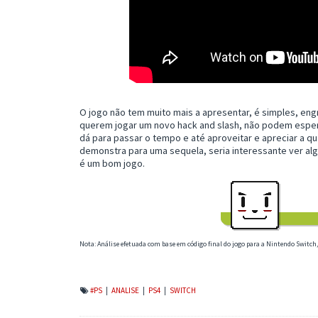
O jogo não tem muito mais a apresentar, é simples, eng
querem jogar um novo hack and slash, não podem espera
dá para passar o tempo e até aproveitar e apreciar a qu
demonstra para uma sequela, seria interessante ver alg
é um bom jogo.
Nota: Análise efetuada com base em código final do jogo para a Nintendo Switc
#PS
|
ANALISE
|
PS4
|
SWITCH