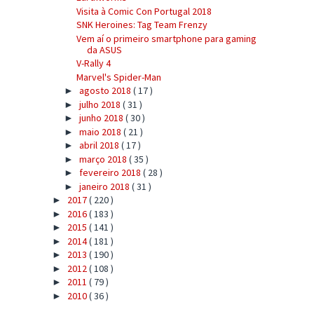
Visita à Comic Con Portugal 2018
SNK Heroines: Tag Team Frenzy
Vem aí o primeiro smartphone para gaming
da ASUS
V-Rally 4
Marvel's Spider-Man
agosto 2018
( 17 )
►
julho 2018
( 31 )
►
junho 2018
( 30 )
►
maio 2018
( 21 )
►
abril 2018
( 17 )
►
março 2018
( 35 )
►
fevereiro 2018
( 28 )
►
janeiro 2018
( 31 )
►
2017
( 220 )
►
2016
( 183 )
►
2015
( 141 )
►
2014
( 181 )
►
2013
( 190 )
►
2012
( 108 )
►
2011
( 79 )
►
2010
( 36 )
►